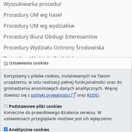
Wyszukiwarka procedur
Procedury UM wg haseł
Procedury UM wg wydziałów
Procedury Biura Obsługi Interesantów
Procedury Wydziału Ochrony Środowiska
Procedury Wydziału Podatków
Ustawienia cookies
Procedury Wydziału Spraw Obywatelskich
Korzystamy z plików cookies, instalowanych na Twoim
urządzeniu, w celu realizacji pełnej funkcjonalności oraz do
gromadzenia anonimowych danych analitycznych. Więcej
dowiesz się z
polityki prywatności
oraz
RODO
.
liczba wizyt:
28996969
/ aktualna strona:
2511253
/
najczęściej odwiedzane strony
/
ustawienia
Podstawowe pliki cookies
Konieczne do prawidłowego działania serwisu. W
cookies
ustawieniach przeglądarki możliwe jest ich wyłączenie.
Urząd Miasta Szczecin. Portal eurzad.szczecin.pl
Analityczne cookies