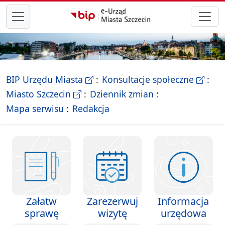
przejdź do głównego menu
- Biletyn Informacji Publicznej Ur
- stron
BIP Urzędu Miasta
Konsultacje społeczne
- Oficjalna strona Miasta Szczecin
Miasto Szczecin
Dziennik zmian
- drzewko rozdziałów
Mapa serwisu
Redakcja
EURZĄD MIASTA SZCZECIN - 
Załatw
Zarezerwuj
Informacja
sprawę
wizytę
urzędowa