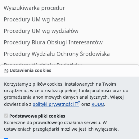
Wyszukiwarka procedur
Procedury UM wg haseł
Procedury UM wg wydziałów
Procedury Biura Obsługi Interesantów
Procedury Wydziału Ochrony Środowiska
Procedury Wydziału Podatków
Ustawienia cookies
Procedury Wydziału Spraw Obywatelskich
Korzystamy z plików cookies, instalowanych na Twoim
urządzeniu, w celu realizacji pełnej funkcjonalności oraz do
gromadzenia anonimowych danych analitycznych. Więcej
dowiesz się z
polityki prywatności
oraz
RODO
.
liczba wizyt:
28987227
/ aktualna strona:
46257
/
najczęściej odwiedzane strony
/
ustawienia
Podstawowe pliki cookies
Konieczne do prawidłowego działania serwisu. W
cookies
ustawieniach przeglądarki możliwe jest ich wyłączenie.
Urząd Miasta Szczecin. Portal eurzad.szczecin.pl