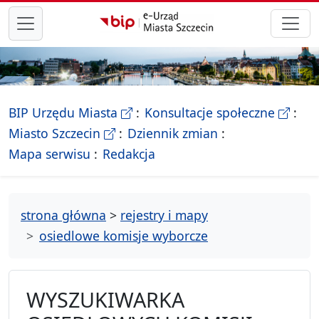
przejdź do głównego menu
- Biletyn Informacji Publicznej Ur
- stron
BIP Urzędu Miasta
Konsultacje społeczne
- Oficjalna strona Miasta Szczecin
Miasto Szczecin
Dziennik zmian
- drzewko rozdziałów
Mapa serwisu
Redakcja
strona główna
>
rejestry i mapy
osiedlowe komisje wyborcze
WYSZUKIWARKA