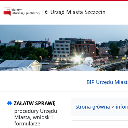
przejdź do głównego menu
przejdź do treści
BIP Urzędu Miast
ZAŁATW SPRAWĘ
strona główna
>
info
procedury Urzędu
Miasta, wnioski i
formularze