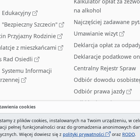
Kalkulator opłat za zezwo
na alkohol
l Edukacyjny
Najczęściej zadawane pyt
l "Bezpieczny Szczecin"
Umawianie wizyt
cin Przyjazny Rodzinie
Deklarcja opłat za odpad
latcje z mieszkańcami
Deklaracje podatkowe on
s Rad Osiedli
Centralny Rejestr Spraw
l Systemu Informacji
trzennej
Odbiór dowodu osobiste
Odbiór prawa jazdy
Odbiór dowodu
awienia cookies
rejestracyjnego
stamy z plików cookies, instalowanych na Twoim urządzeniu, w cel
Zatrzymane dowody
zacji pełnej funkcjonalności oraz do gromadzenia anonimowych da
rejestracyjne
tycznych. Więcej dowiesz się z
polityki prywatności
oraz
RODO
.