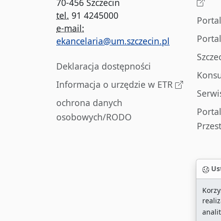
70-456 Szczecin
tel.
91 4245000
Porta
e-mail:
Porta
ekancelaria@um.szczecin.pl
Szcze
Deklaracja dostępności
Konsu
Informacja o urzędzie w ETR
Serwi
ochrona danych
Porta
osobowych/RODO
Przes
Ust
Korzy
reali
anali