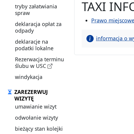
TAXI IN
tryby załatwiania
spraw
Prawo miejscow
deklaracja opłat za
odpady
informacja o w
deklaracje na
podatki lokalne
Rezerwacja terminu
ślubu w USC
windykacja
ZAREZERWUJ
WIZYTĘ
umawianie wizyt
odwołanie wizyty
bieżący stan kolejki