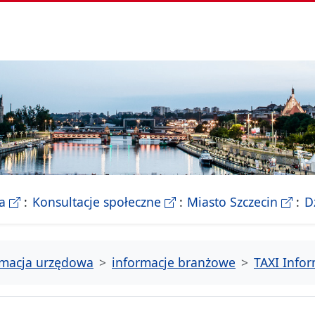
- Biletyn Informacji Publicznej Urzedu Miasta Szczeci
- strona konsultacji Miasta
- Ofic
a
Konsultacje społeczne
Miasto Szczecin
D
rmacja urzędowa
informacje branżowe
TAXI Info