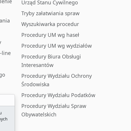
lenie
Urząd Stanu Cywilnego
Tryby załatwiania spraw
ania
Wyszukiwarka procedur
Procedury UM wg haseł
y
Procedury UM wg wydziałów
-line
Procedury Biura Obsługi
Interesantów
go
Procedury Wydziału Ochrony
Środowiska
Procedury Wydziału Podatków
Procedury Wydziału Spraw
u
Obywatelskich
nych