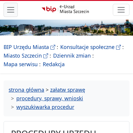
przejdź do głównego menu
- Biletyn Informacji Publicznej Ur
- stron
BIP Urzędu Miasta
Konsultacje społeczne
- Oficjalna strona Miasta Szczecin
Miasto Szczecin
Dziennik zmian
- drzewko rozdziałów
Mapa serwisu
Redakcja
strona główna
>
załatw sprawę
procedury, sprawy, wnioski
wyszukiwarka procedur