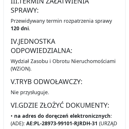
III.TERMIN ZAŁATWIENIA
SPRAWY:
Przewidywany termin rozpatrzenia sprawy
120 dni
.
IV.JEDNOSTKA
ODPOWIEDZIALNA:
Wydział Zasobu i Obrotu Nieruchomościami
(WZiON).
V.TRYB ODWOŁAWCZY:
Nie przysługuje.
VI.GDZIE ZŁOŻYĆ DOKUMENTY:
•
na adres do doręczeń elektronicznych
:
(ADE):
AE:PL-28973-99101-RJRDH-31
(URZĄD