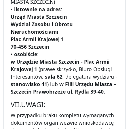
MIASTA SZCZECIN)
•
listownie na adres
:
Urząd Miasta Szczecin
Wydział Zasobu i Obrotu
Nieruchomościami
Plac Armii Krajowej 1
70-456 Szczecin
•
osobiście
:
w Urzędzie Miasta Szczecin - Plac Armii
Krajowej 1
(prawe skrzydło, Biuro Obsługi
Interesantów,
sala 62
, delegatura wydziału -
stanowisko 41
) lub
w Filii Urzędu Miasta –
Szczecin Prawobrzeże ul. Rydla 39-40
.
VII.UWAGI:
W przypadku braku kompletu wymaganych
dokumentów organ wezwie wnioskodawcę