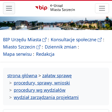
przejdź do głównego menu
- Biletyn Informacji Publicznej Ur
- stron
BIP Urzędu Miasta
Konsultacje społeczne
- Oficjalna strona Miasta Szczecin
Miasto Szczecin
Dziennik zmian
- drzewko rozdziałów
Mapa serwisu
Redakcja
strona główna
>
załatw sprawę
procedury, sprawy, wnioski
procedury wg wydziałów
wydział zarządzania projektami