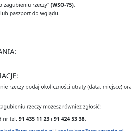
o zagubieniu rzeczy”
(WSO-75)
,
lub paszport do wglądu.
ANIA:
ACJE:
nie rzeczy podaj okoliczności utraty (data, miejsce) o
agubieniu rzeczy możesz również zgłosić:
 nr tel.
91 435 11 23
i
91 424 53 38.
elaria@um.szczecin.pl
i
znalezione@um.szczecin.pl