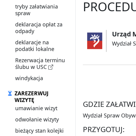
PROCEDU
tryby załatwiania
spraw
deklaracja opłat za
odpady
Urząd M
deklaracje na
Wydział 
podatki lokalne
Rezerwacja terminu
ślubu w USC
windykacja
ZAREZERWUJ
WIZYTĘ
GDZIE ZAŁATWI
umawianie wizyt
Wydział Spraw Obywa
odwołanie wizyty
PRZYGOTUJ:
bieżący stan kolejki