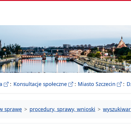
- Biletyn Informacji Publicznej Urzedu Miasta Szczeci
- strona konsultacji Miasta
- Ofic
a
Konsultacje społeczne
Miasto Szczecin
D
tw sprawę
procedury, sprawy, wnioski
wyszukiwar