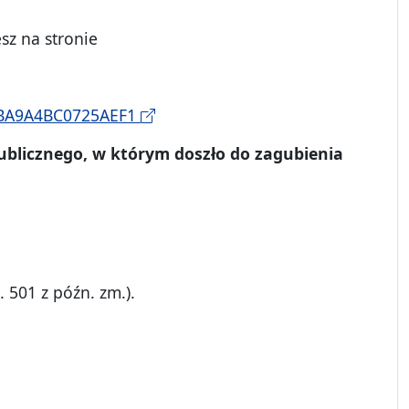
sz na stronie
B9BA9A4BC0725AEF1
publicznego, w którym doszło
do zagubienia
. 501 z późn. zm.).