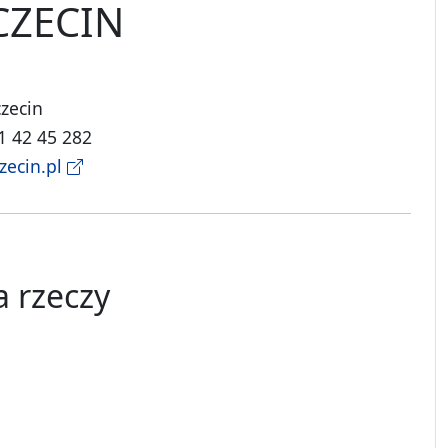
CZECIN
czecin
91 42 45 282
zecin.pl
a rzeczy