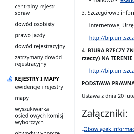
centralny rejestr
3. Szczegółowe infor
spraw
dowód osobisty
internetowej Urzęd
prawo jazdy
http://bip.um.sz
dowód rejestracyjny
4.
BIURA RZECZY Z
zatrzymany dowód
rzeczy)
NA TERENIE
rejestracyjny
http://bip.um.szc
REJESTRY I MAPY
PODSTAWA PRAWNA
ewidencje i rejestry
Ustawa z dnia 20 lute
mapy
wyszukiwarka
Załączniki:
osiedlowych komisji
wyborczych
„Obowiązek informacy
obwody wyborcze