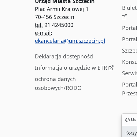
Urząd Miasta Szczecin
Biule
Plac Armii Krajowej 1
70-456 Szczecin
tel.
91 4245000
Porta
e-mail:
Porta
ekancelaria@um.szczecin.pl
Szcze
Deklaracja dostępności
Konsu
Informacja o urzędzie w ETR
Serwi
ochrona danych
Porta
osobowych/RODO
Przes
Ust
Korzy