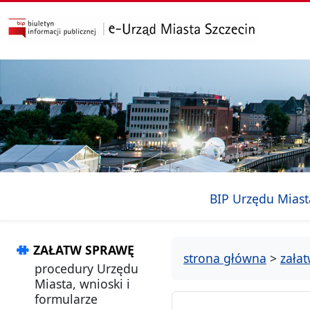
przejdź do głównego menu
przejdź do treści
BIP Urzędu Miast
ZAŁATW SPRAWĘ
strona główna
>
zała
procedury Urzędu
Miasta, wnioski i
formularze