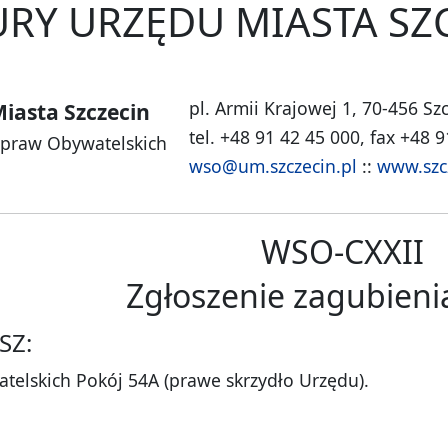
RY URZĘDU MIASTA SZ
pl. Armii Krajowej 1, 70-456 Sz
iasta Szczecin
tel. +48 91 42 45 000, fax +48 
Spraw Obywatelskich
wso@um.szczecin.pl
::
www.szc
WSO-CXXII
Zgłoszenie zagubieni
SZ:
telskich Pokój 54A (prawe skrzydło Urzędu).