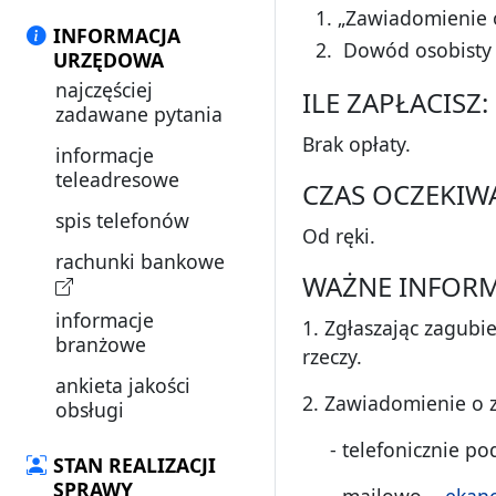
„Zawiadomienie 
INFORMACJA
Dowód osobisty 
URZĘDOWA
najczęściej
ILE ZAPŁACISZ:
zadawane pytania
Brak opłaty.
informacje
teleadresowe
CZAS OCZEKIW
spis telefonów
Od ręki.
rachunki bankowe
WAŻNE INFORM
informacje
1. Zgłaszając zagubie
branżowe
rzeczy.
ankieta jakości
2. Zawiadomienie o z
obsługi
- telefonicznie pod
STAN REALIZACJI
SPRAWY
- mailowo -
ekanc