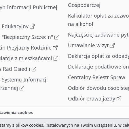
Gospodarczej
tyn Informacji Publicznej
Kalkulator opłat za zezwo
na alkohol
l Edukacyjny
Najczęściej zadawane pyt
l "Bezpieczny Szczecin"
Umawianie wizyt
cin Przyjazny Rodzinie
Deklarcja opłat za odpad
latcje z mieszkańcami
Deklaracje podatkowe on
s Rad Osiedli
Centralny Rejestr Spraw
l Systemu Informacji
trzennej
Odbiór dowodu osobiste
Odbiór prawa jazdy
Odbiór dowodu
awienia cookies
rejestracyjnego
stamy z plików cookies, instalowanych na Twoim urządzeniu, w cel
Zatrzymane dowody