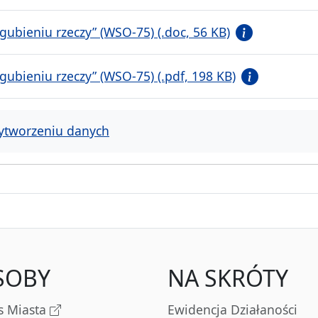
ubieniu rzeczy” (WSO-75) (.doc, 56 KB)
ubieniu rzeczy” (WSO-75) (.pdf, 198 KB)
ytworzeniu danych
SOBY
NA SKRÓTY
s Miasta
Ewidencja Działaności