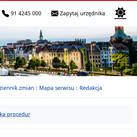
telefon do infolinii:
Biura Obsłu
91 4245 000
Zapytaj urzędnika
n
 Szczecin
jalna strona Miasta Szczecin
- drzewko rozdziałów
ziennik zmian
Mapa serwisu
Redakcja
ka procedur