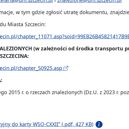
macje, w tym gdzie zgłosić utratę dokumentu, znajdzie
u Miasta Szczecin:
czecin.pl/chapter_11071.asp?soid=99EB26B45821417
NALEZIONYCH
(w zależności od środka transportu 
 SZCZECINA:
zecin.pl/chapter_50925.asp
:
go 2015 r. o rzeczach znalezionych (Dz.U. z 2023 r. poz
jny do karty WSO-CXXII” (.pdf, 427 KB)