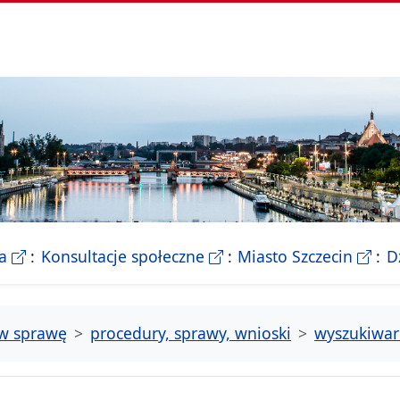
- Biletyn Informacji Publicznej Urzedu Miasta Szczeci
- strona konsultacji Miasta
- Ofic
a
Konsultacje społeczne
Miasto Szczecin
D
tw sprawę
procedury, sprawy, wnioski
wyszukiwar