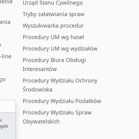
lenie
Urząd Stanu Cywilnego
Tryby załatwiania spraw
ania
Wyszukiwarka procedur
Procedury UM wg haseł
y
Procedury UM wg wydziałów
-line
Procedury Biura Obsługi
Interesantów
go
Procedury Wydziału Ochrony
Środowiska
Procedury Wydziału Podatków
Procedury Wydziału Spraw
u
Obywatelskich
nych