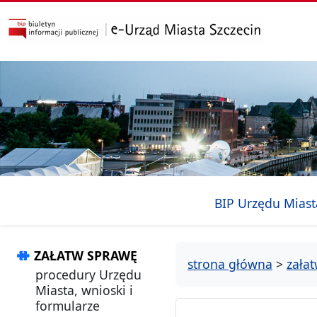
przejdź do głównego menu
przejdź do treści
BIP Urzędu Miast
ZAŁATW SPRAWĘ
strona główna
>
zała
procedury Urzędu
Miasta, wnioski i
formularze