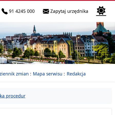
telefon do infolinii:
Biura Obsłu
91 4245 000
Zapytaj urzędnika
n
 Szczecin
jalna strona Miasta Szczecin
- drzewko rozdziałów
ziennik zmian
Mapa serwisu
Redakcja
ka procedur