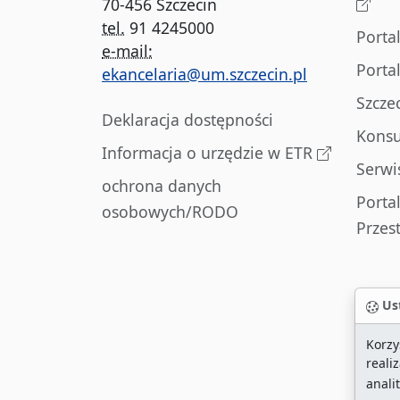
70-456 Szczecin
tel.
91 4245000
Porta
e-mail:
Porta
ekancelaria@um.szczecin.pl
Szcze
Deklaracja dostępności
Konsu
Informacja o urzędzie w ETR
Serwi
ochrona danych
Porta
osobowych/RODO
Przes
Ust
Korzy
reali
anali