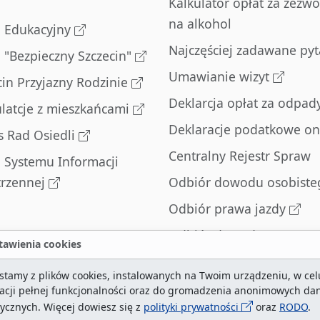
Kalkulator opłat za zezwo
na alkohol
l Edukacyjny
Najczęściej zadawane pyt
l "Bezpieczny Szczecin"
Umawianie wizyt
cin Przyjazny Rodzinie
Deklarcja opłat za odpad
latcje z mieszkańcami
Deklaracje podatkowe on
s Rad Osiedli
Centralny Rejestr Spraw
l Systemu Informacji
trzennej
Odbiór dowodu osobiste
Odbiór prawa jazdy
Odbiór dowodu
awienia cookies
rejestracyjnego
stamy z plików cookies, instalowanych na Twoim urządzeniu, w cel
Zatrzymane dowody
zacji pełnej funkcjonalności oraz do gromadzenia anonimowych da
rejestracyjne
tycznych. Więcej dowiesz się z
polityki prywatności
oraz
RODO
.