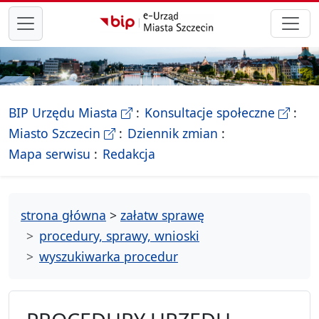
przejdź do głównego menu
- Biletyn Informacji Publicznej Ur
- stron
BIP Urzędu Miasta
Konsultacje społeczne
- Oficjalna strona Miasta Szczecin
Miasto Szczecin
Dziennik zmian
- drzewko rozdziałów
Mapa serwisu
Redakcja
strona główna
>
załatw sprawę
procedury, sprawy, wnioski
wyszukiwarka procedur