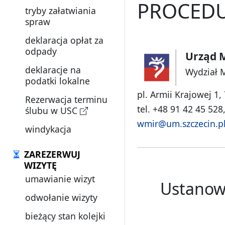
PROCEDU
tryby załatwiania
spraw
deklaracja opłat za
odpady
Urząd M
deklaracje na
Wydział 
podatki lokalne
pl. Armii Krajowej 1,
Rezerwacja terminu
tel. +48 91 42 45 528
ślubu w USC
wmir@um.szczecin.p
windykacja
ZAREZERWUJ
WIZYTĘ
umawianie wizyt
Ustanowi
odwołanie wizyty
bieżący stan kolejki