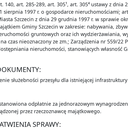
 140, art. 285-289, art. 305¹, art. 305⁴ ustawy z dnia 2
1 sierpnia 1997 r. o gospodarce nieruchomościami; art. 
iasta Szczecin z dnia 29 grudnia 1997 r. w sprawie o
ajątkiem Gminy Szczecin w zakresie: nabywania, zbyw
ruchomości gruntowych oraz ich wydzierżawiania, wy
ub na czas nieoznaczony ze zm.; Zarządzenia nr 559/22 
dostępniania nieruchomości, stanowiących własność Gm
DOKUMENTY:
ie służebności przesyłu dla istniejącej infrastruktury
ustanowiona odpłatnie za jednorazowym wynagrodzeni
ądzonej przez rzeczoznawcę majątkowego.
AŁATWIENIA SPRAWY: