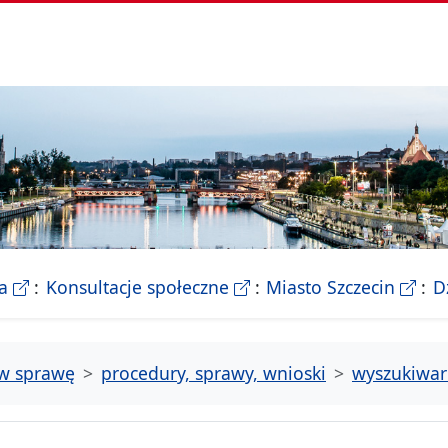
- Biletyn Informacji Publicznej Urzedu Miasta Szczeci
- strona konsultacji Miasta
- Ofic
a
Konsultacje społeczne
Miasto Szczecin
D
tw sprawę
procedury, sprawy, wnioski
wyszukiwar