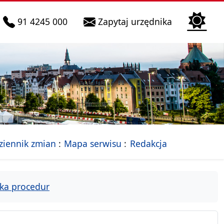
telefon do infolinii:
Biura Obsłu
91 4245 000
Zapytaj urzędnika
n
 Szczecin
jalna strona Miasta Szczecin
- drzewko rozdziałów
ziennik zmian
Mapa serwisu
Redakcja
ka procedur