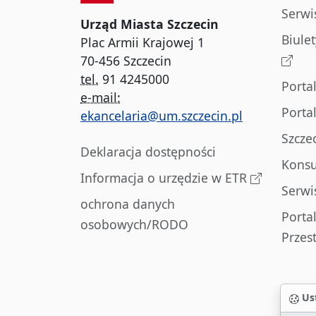
Serwi
Urząd Miasta Szczecin
Biule
Plac Armii Krajowej 1
70-456 Szczecin
tel.
91 4245000
Porta
e-mail:
Porta
ekancelaria@um.szczecin.pl
Szcze
Deklaracja dostępności
Konsu
Informacja o urzędzie w ETR
Serwi
ochrona danych
Porta
osobowych/RODO
Przes
Ust