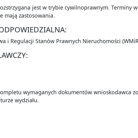
rozstrzygana jest w trybie cywilnoprawnym. Terminy 
ie mają zastosowania.
A ODPOWIEDZIALNA:
twa i Regulacji Stanów Prawnych Nieruchomości (WMi
ŁAWCZY:
kompletu wymaganych dokumentów wnioskodawca zosta
aturze wydziału.