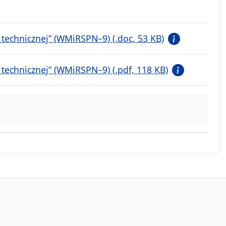
y technicznej” (WMiRSPN–9) (.doc, 53 KB)
y technicznej” (WMiRSPN–9) (.pdf, 118 KB)