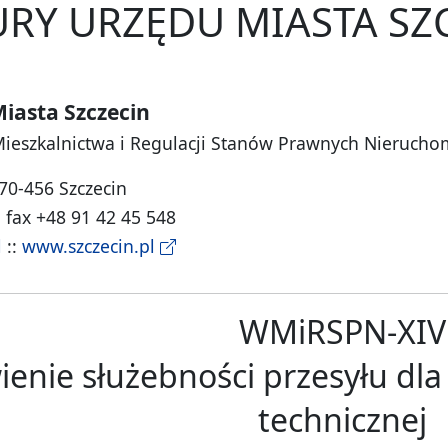
RY URZĘDU MIASTA SZ
iasta Szczecin
Mieszkalnictwa i Regulacji Stanów Prawnych Nierucho
 70-456 Szczecin
, fax +48 91 42 45 548
l
::
www.szczecin.pl
WMiRSPN-XIV
enie służebności przesyłu dla i
technicznej