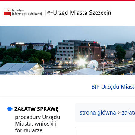
przejdź do głównego menu
przejdź do treści
BIP Urzędu Miast
ZAŁATW SPRAWĘ
strona główna
>
zała
procedury Urzędu
Miasta, wnioski i
formularze