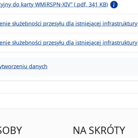
jny do karty WMiRSPN-XIV” (.pdf, 341 KB)
ie służebności przesyłu dla istniejącej infrastruktur
ie służebności przesyłu dla istniejącej infrastruktur
ytworzeniu danych
SOBY
NA SKRÓTY