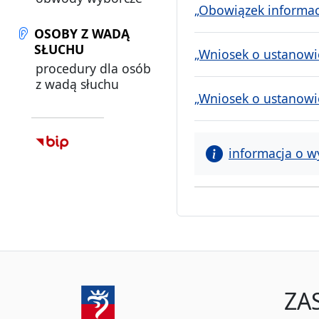
„Obowiązek informacy
OSOBY Z WADĄ
SŁUCHU
„Wniosek o ustanowien
procedury dla osób
z wadą słuchu
„Wniosek o ustanowien
informacja o w
ZA