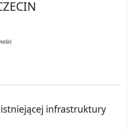
CZECIN
mości
stniejącej infrastruktury