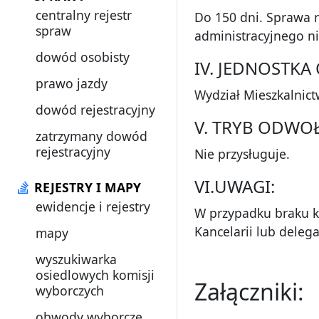
centralny rejestr
Do 150 dni. Sprawa 
spraw
administracyjnego n
dowód osobisty
IV. JEDNOSTK
prawo jazdy
Wydział Mieszkalnic
dowód rejestracyjny
V. TRYB ODWO
zatrzymany dowód
rejestracyjny
Nie przysługuje.
VI.UWAGI:
REJESTRY I MAPY
ewidencje i rejestry
W przypadku braku 
Kancelarii lub deleg
mapy
wyszukiwarka
osiedlowych komisji
Załączniki:
wyborczych
obwody wyborcze