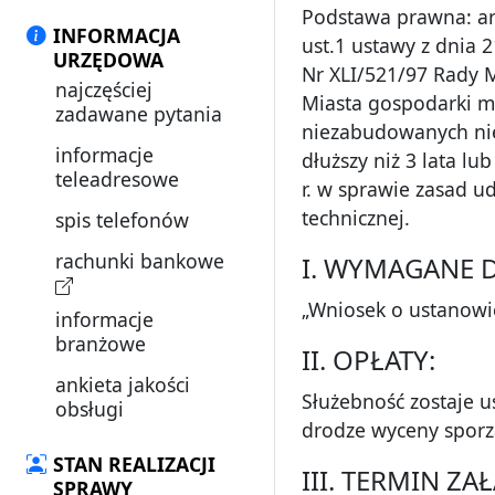
Podstawa prawna: art.
INFORMACJA
ust.1 ustawy z dnia 2
URZĘDOWA
Nr XLI/521/97 Rady M
najczęściej
Miasta gospodarki m
zadawane pytania
niezabudowanych nie
informacje
dłuższy niż 3 lata l
teleadresowe
r. w sprawie zasad u
technicznej.
spis telefonów
rachunki bankowe
I. WYMAGANE 
„Wniosek o ustanowien
informacje
branżowe
II. OPŁATY:
ankieta jakości
Służebność zostaje 
obsługi
drodze wyceny sporz
STAN REALIZACJI
III. TERMIN Z
SPRAWY