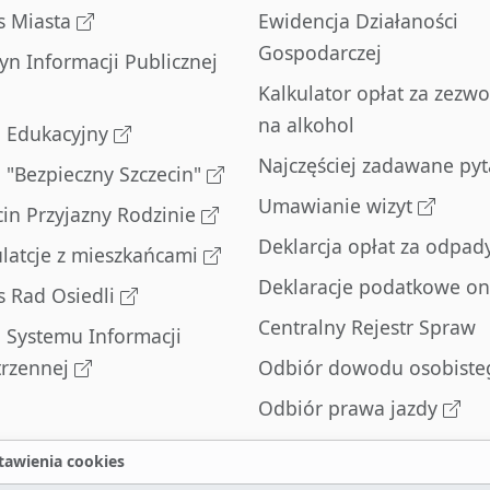
s Miasta
Ewidencja Działaności
Gospodarczej
tyn Informacji Publicznej
Kalkulator opłat za zezwo
na alkohol
l Edukacyjny
Najczęściej zadawane pyt
l "Bezpieczny Szczecin"
Umawianie wizyt
cin Przyjazny Rodzinie
Deklarcja opłat za odpad
latcje z mieszkańcami
Deklaracje podatkowe on
s Rad Osiedli
Centralny Rejestr Spraw
l Systemu Informacji
trzennej
Odbiór dowodu osobiste
Odbiór prawa jazdy
Odbiór dowodu
awienia cookies
rejestracyjnego