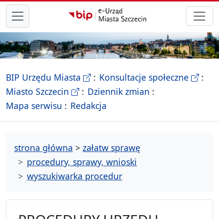
przejdź do głównego menu
- Biletyn Informacji Publicznej Ur
- stron
BIP Urzędu Miasta
Konsultacje społeczne
- Oficjalna strona Miasta Szczecin
Miasto Szczecin
Dziennik zmian
- drzewko rozdziałów
Mapa serwisu
Redakcja
strona główna
>
załatw sprawę
procedury, sprawy, wnioski
wyszukiwarka procedur