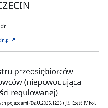
CZECIN
ecin
in.pl
tru przedsiębiorców
rowców (niepowodująca
ści regulowanej)
ych pojazdami (Dz.U.2025.1226 t.j.). Część IV kol.