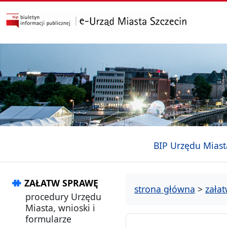
przejdź do głównego menu
przejdź do treści
BIP Urzędu Miast
ZAŁATW SPRAWĘ
strona główna
>
zała
procedury Urzędu
Miasta, wnioski i
formularze