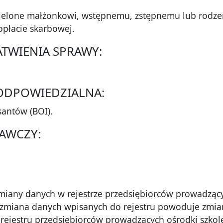
elone małżonkowi, wstępnemu, zstępnemu lub rodzeń
opłacie skarbowej.
ŁATWIENIA SPRAWY:
 ODPOWIEDZIALNA:
santów (BOI).
AWCZY:
miany danych w rejestrze przedsiębiorców prowadzący
 zmiana danych wpisanych do rejestru powoduje zmia
rejestru przedsiębiorców prowadzących ośrodki szkol