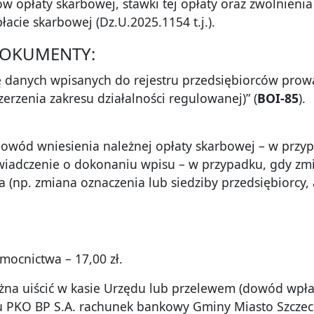
 opłaty skarbowej, stawki tej opłaty oraz zwolnienia
płacie skarbowej (Dz.U.2025.1154 t.j.).
DOKUMENTY:
ę danych wpisanych do rejestru przedsiębiorców prow
erzenia zakresu działalności regulowanej)” (
BOI-85
).
dowód wniesienia należnej opłaty skarbowej – w przyp
wiadczenie o dokonaniu wpisu – w przypadku, gdy zm
 (np. zmiana oznaczenia lub siedziby przedsiębiorcy, 
mocnictwa – 17,00 zł.
na uiścić w kasie Urzędu lub przelewem (dowód wpłat
 PKO BP S.A. rachunek bankowy Gminy Miasto Szczec