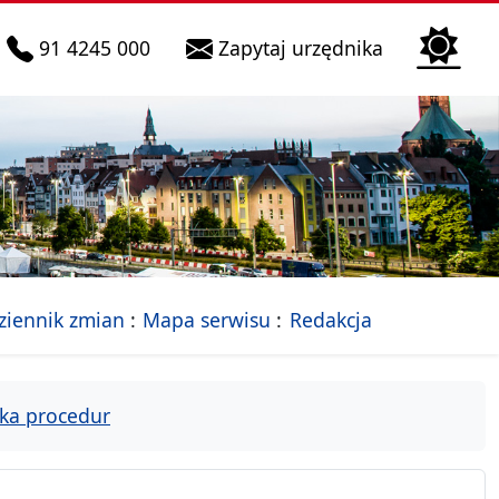
telefon do infolinii:
Biura Obsłu
91 4245 000
Zapytaj urzędnika
n
 Szczecin
jalna strona Miasta Szczecin
- drzewko rozdziałów
ziennik zmian
Mapa serwisu
Redakcja
ka procedur