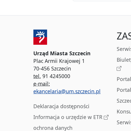
ZA
Serwi
Urząd Miasta Szczecin
Biule
Plac Armii Krajowej 1
70-456 Szczecin
tel.
91 4245000
Porta
e-mail:
Porta
ekancelaria@um.szczecin.pl
Szcze
Deklaracja dostępności
Konsu
Informacja o urzędzie w ETR
Serwi
ochrona danych