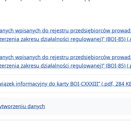
anych wpisanych do rejestru przedsiębiorców prowad
erzenia zakresu działalności regulowanej)” (BOI-85) (.
anych wpisanych do rejestru przedsiębiorców prowad
erzenia zakresu działalności regulowanej)” (BOI-85) (.
iązek informacyjny do karty BOI-CXXXIII” (.pdf, 284 K
ytworzeniu danych