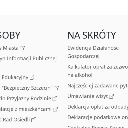
SOBY
NA SKRÓTY
s Miasta
Ewidencja Działaności
Gospodarczej
tyn Informacji Publicznej
Kalkulator opłat za zezwo
na alkohol
l Edukacyjny
Najczęściej zadawane pyt
l "Bezpieczny Szczecin"
Umawianie wizyt
cin Przyjazny Rodzinie
Deklarcja opłat za odpad
latcje z mieszkańcami
Deklaracje podatkowe on
s Rad Osiedli
Centralny Rejestr Spraw