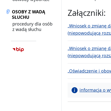
Załączniki:
OSOBY Z WADĄ
SŁUCHU
procedury dla osób
„Wniosek o zmianę d
z wadą słuchu
(niepowodującą rozsz
„Wniosek o zmianę d
(niepowodującą rozsz
„Oświadczenie i obow
informacja o w