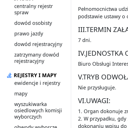
centralny rejestr
Pełnomocnictwa udzi
spraw
podstawie ustawy o 
dowód osobisty
III.TERMIN ZA
prawo jazdy
7 dni.
dowód rejestracyjny
IV.JEDNOSTKA
zatrzymany dowód
rejestracyjny
Biuro Obsługi Intere
REJESTRY I MAPY
V.TRYB ODWOŁ
ewidencje i rejestry
Nie przysługuje.
mapy
VI.UWAGI:
wyszukiwarka
osiedlowych komisji
1. Organ dokonuje z
wyborczych
2. W przypadku, gdy
dokonaniu wpisu do 
obwody wyborcze