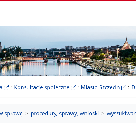
- Biletyn Informacji Publicznej Urzedu Miasta Szczeci
- strona konsultacji Miasta
- Ofic
a
Konsultacje społeczne
Miasto Szczecin
D
tw sprawę
procedury, sprawy, wnioski
wyszukiwar