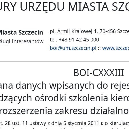
RY URZĘDU MIASTA SZ
pl. Armii Krajowej 1, 70-456 Szcz
iasta Szczecin
tel. +48 91 42 45 000
sługi Interesantów
boi@um.szczecin.pl
::
www.szczec
BOI-CXXXIII
na danych wpisanych do rejes
zących ośrodki szkolenia kie
rozszerzenia zakresu działalno
 28 ust. 11 ustawy z dnia 5 stycznia 2011 r. o kierując