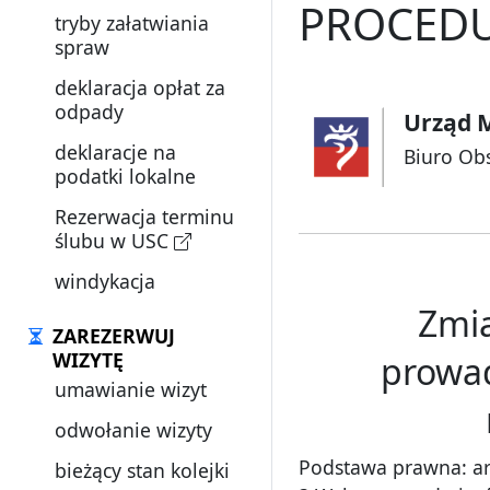
PROCEDU
tryby załatwiania
spraw
deklaracja opłat za
odpady
Urząd M
deklaracje na
Biuro Ob
podatki lokalne
Rezerwacja terminu
ślubu w USC
windykacja
Zmia
ZAREZERWUJ
WIZYTĘ
prowad
umawianie wizyt
odwołanie wizyty
Podstawa prawna: art.
bieżący stan kolejki