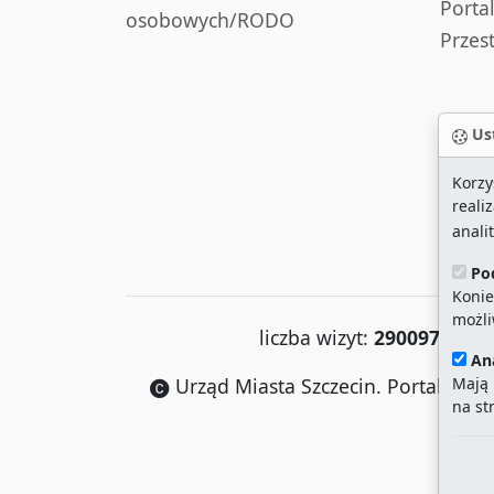
Porta
osobowych/RODO
Przes
Ust
Korzy
reali
anali
Po
Konie
możli
liczba wizyt:
29009724
/ a
An
Mają 
Urząd Miasta Szczecin. Portal eurza
na st