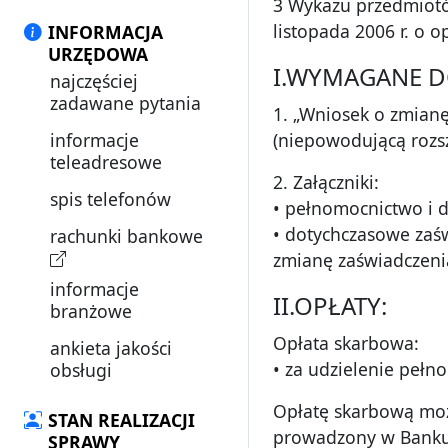
3 Wykazu przedmiotów
listopada 2006 r. o o
INFORMACJA
URZĘDOWA
I.WYMAGANE 
najczęściej
zadawane pytania
1. „Wniosek o zmian
informacje
(niepowodującą rozsz
teleadresowe
2. Załączniki:
spis telefonów
• pełnomocnictwo i 
• dotychczasowe zaś
rachunki bankowe
zmianę zaświadczenia
informacje
II.OPŁATY:
branżowe
Opłata skarbowa:
ankieta jakości
• za udzielenie pełno
obsługi
Opłatę skarbową moż
STAN REALIZACJI
prowadzony w Banku
SPRAWY