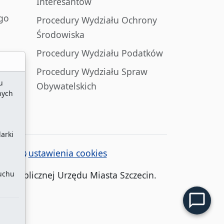
Interesantów
go
Procedury Wydziału Ochrony
Środowiska
Procedury Wydziału Podatków
Procedury Wydziału Spraw
u
Obywatelskich
nych
arki
ony
/
ustawienia cookies
ruchu
cji Publicznej Urzędu Miasta Szczecin.