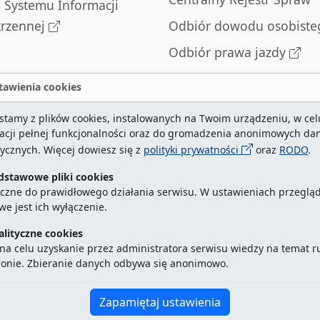
l Systemu Informacji
trzennej
Odbiór dowodu osobiste
Odbiór prawa jazdy
Odbiór dowodu
awienia cookies
rejestracyjnego
stamy z plików cookies, instalowanych na Twoim urządzeniu, w cel
Zatrzymane dowody
zacji pełnej funkcjonalności oraz do gromadzenia anonimowych da
rejestracyjne
tycznych. Więcej dowiesz się z
polityki prywatności
oraz
RODO
.
dstawowe pliki cookies
czne do prawidłowego działania serwisu. W ustawieniach przegląd
we jest ich wyłączenie.
ktualna strona:
2131434
/
najczęściej odwiedzane str
alityczne cookies
na celu uzyskanie przez administratora serwisu wiedzy na temat 
d.szczecin.pl jest integralną częścią Biuletynu Informa
ronie. Zbieranie danych odbywa się anonimowo.
Kontakt:
ekancelaria@um.szczecin.pl
Zapamiętaj ustawienia