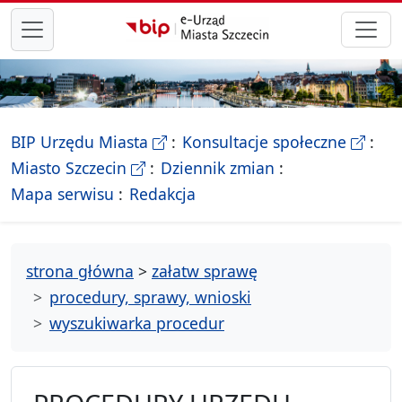
przejdź do głównego menu
- Biletyn Informacji Publicznej Ur
- stron
BIP Urzędu Miasta
Konsultacje społeczne
- Oficjalna strona Miasta Szczecin
Miasto Szczecin
Dziennik zmian
- drzewko rozdziałów
Mapa serwisu
Redakcja
strona główna
>
załatw sprawę
procedury, sprawy, wnioski
wyszukiwarka procedur