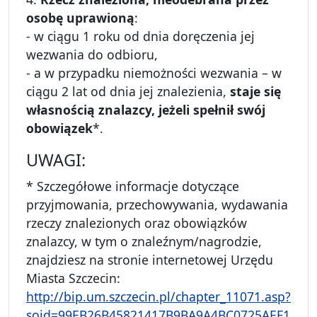
osobę uprawioną
:
- w ciągu 1 roku od dnia doręczenia jej
wezwania do odbioru,
- a w przypadku niemożności wezwania – w
ciągu 2 lat od dnia jej znalezienia,
staje się
własnością znalazcy, jeżeli spełnił swój
obowiązek
*.
UWAGI:
* Szczegółowe informacje dotyczące
przyjmowania, przechowywania, wydawania
rzeczy znalezionych oraz obowiązków
znalazcy, w tym o znaleźnym/nagrodzie,
znajdziesz na stronie internetowej Urzędu
Miasta Szczecin:
http://bip.um.szczecin.pl/chapter_11071.asp?
soid=99EB26B45821417B9BA9A4BC0725AEF1