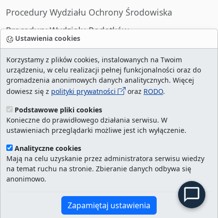
Procedury Wydziału Ochrony Środowiska
Procedury Wydziału Podatków
Ustawienia cookies
Procedury Wydziału Spraw Obywatelskich
Korzystamy z plików cookies, instalowanych na Twoim
urządzeniu, w celu realizacji pełnej funkcjonalności oraz do
gromadzenia anonimowych danych analitycznych. Więcej
dowiesz się z
polityki prywatności
oraz
RODO
.
liczba wizyt:
29008359
/ aktualna strona:
6323
/
najczęściej odwiedzane strony
/
ustawienia
Podstawowe pliki cookies
Konieczne do prawidłowego działania serwisu. W
cookies
ustawieniach przeglądarki możliwe jest ich wyłączenie.
Urząd Miasta Szczecin. Portal eurzad.szczecin.pl
Analityczne cookies
jest integralną częścią Biuletynu Informacji
Mają na celu uzyskanie przez administratora serwisu wiedzy
na temat ruchu na stronie. Zbieranie danych odbywa się
Publicznej Urzędu Miasta Szczecin.
anonimowo.
Kontakt:
ekancelaria@um.szczecin.pl
Zapamiętaj ustawienia