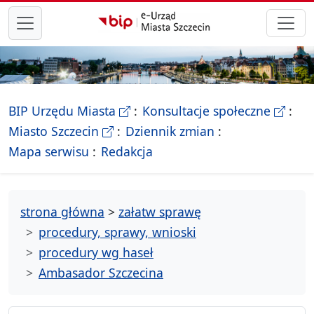
przejdź do głównego menu
- Biletyn Informacji Publicznej Ur
- stron
BIP Urzędu Miasta
Konsultacje społeczne
- Oficjalna strona Miasta Szczecin
Miasto Szczecin
Dziennik zmian
- drzewko rozdziałów
Mapa serwisu
Redakcja
strona główna
>
załatw sprawę
procedury, sprawy, wnioski
procedury wg haseł
Ambasador Szczecina