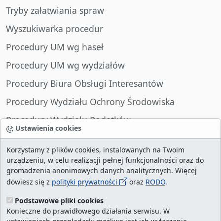
Tryby załatwiania spraw
Wyszukiwarka procedur
Procedury UM wg haseł
Procedury UM wg wydziałów
Procedury Biura Obsługi Interesantów
Procedury Wydziału Ochrony Środowiska
Procedury Wydziału Podatków
Ustawienia cookies
Procedury Wydziału Spraw Obywatelskich
Korzystamy z plików cookies, instalowanych na Twoim
urządzeniu, w celu realizacji pełnej funkcjonalności oraz do
gromadzenia anonimowych danych analitycznych. Więcej
dowiesz się z
polityki prywatności
oraz
RODO
.
liczba wizyt:
29000726
/ aktualna strona:
8757
/
najczęściej odwiedzane strony
/
ustawienia
Podstawowe pliki cookies
Konieczne do prawidłowego działania serwisu. W
cookies