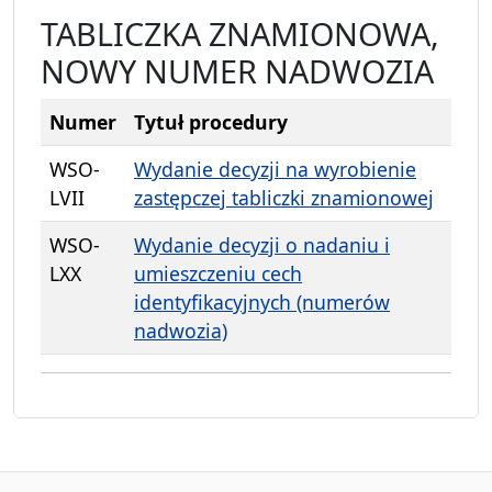
TABLICZKA ZNAMIONOWA,
NOWY NUMER NADWOZIA
Numer
Tytuł procedury
WSO-
Wydanie decyzji na wyrobienie
LVII
zastępczej tabliczki znamionowej
WSO-
Wydanie decyzji o nadaniu i
LXX
umieszczeniu cech
identyfikacyjnych (numerów
nadwozia)