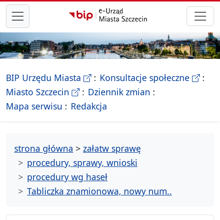
przejdź do głównego menu
- Biletyn Informacji Publicznej Ur
- stron
BIP Urzędu Miasta
Konsultacje społeczne
- Oficjalna strona Miasta Szczecin
Miasto Szczecin
Dziennik zmian
- drzewko rozdziałów
Mapa serwisu
Redakcja
strona główna
>
załatw sprawę
procedury, sprawy, wnioski
procedury wg haseł
Tabliczka znamionowa, nowy num..