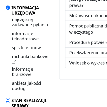
prawa?
INFORMACJA
URZĘDOWA
Możliwość dokonani
najczęściej
zadawane pytania
Pomoc publiczna dl
wieczystego
informacje
teleadresowe
Procedura potwier
spis telefonów
Przekształcenie p
rachunki bankowe
Wniosek o wykreśle
informacje
branżowe
ankieta jakości
obsługi
STAN REALIZACJI
SPRAWY