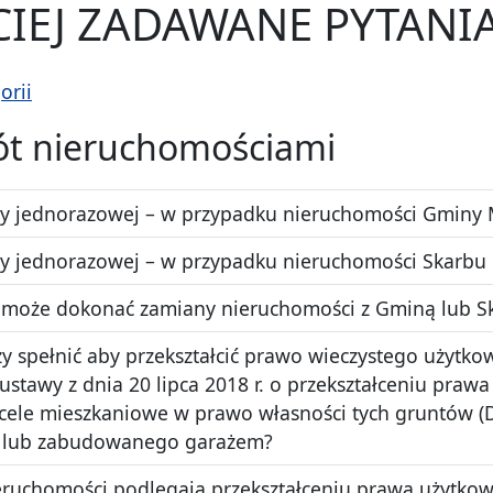
CIEJ ZADAWANE PYTANI
orii
rót nieruchomościami
aty jednorazowej – w przypadku nieruchomości Gminy 
aty jednorazowej – w przypadku nieruchomości Skarbu
a może dokonać zamiany nieruchomości z Gminą lub 
ży spełnić aby przekształcić prawo wieczystego użytko
stawy z dnia 20 lipca 2018 r. o przekształceniu pra
le mieszkaniowe w prawo własności tych gruntów (Dz. 
 lub zabudowanego garażem?
ieruchomości podlegają przekształceniu prawa użytko