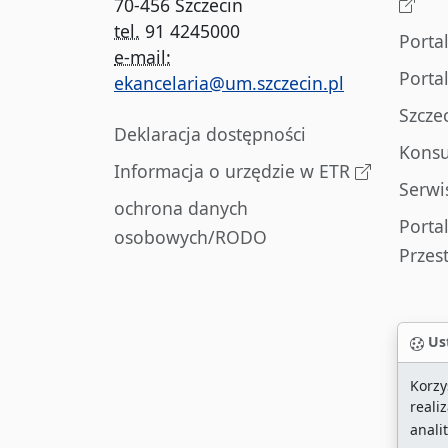
70-456 Szczecin
tel.
91 4245000
Porta
e-mail:
Porta
ekancelaria@um.szczecin.pl
Szcze
Deklaracja dostępności
Konsu
Informacja o urzędzie w ETR
Serwi
ochrona danych
Porta
osobowych/RODO
Przes
Ust
Korzy
reali
anali