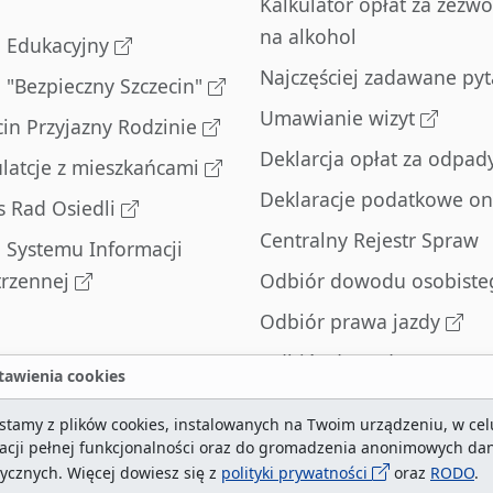
Kalkulator opłat za zezwo
na alkohol
l Edukacyjny
Najczęściej zadawane pyt
l "Bezpieczny Szczecin"
Umawianie wizyt
cin Przyjazny Rodzinie
Deklarcja opłat za odpad
latcje z mieszkańcami
Deklaracje podatkowe on
s Rad Osiedli
Centralny Rejestr Spraw
l Systemu Informacji
trzennej
Odbiór dowodu osobiste
Odbiór prawa jazdy
Odbiór dowodu
awienia cookies
rejestracyjnego
stamy z plików cookies, instalowanych na Twoim urządzeniu, w cel
Zatrzymane dowody
zacji pełnej funkcjonalności oraz do gromadzenia anonimowych da
rejestracyjne
tycznych. Więcej dowiesz się z
polityki prywatności
oraz
RODO
.