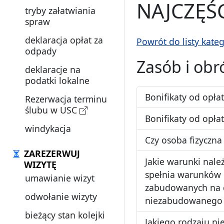
NAJCZĘŚ
tryby załatwiania
spraw
deklaracja opłat za
Powrót do listy kateg
odpady
Zasób i ob
deklaracje na
podatki lokalne
Bonifikaty od opł
Rezerwacja terminu
ślubu w USC
Bonifikaty od opł
windykacja
Czy osoba fizyczn
ZAREZERWUJ
Jakie warunki nale
WIZYTĘ
spełnia warunków u
umawianie wizyt
zabudowanych na ce
odwołanie wizyty
niezabudowanego
bieżący stan kolejki
Jakiego rodzaju n