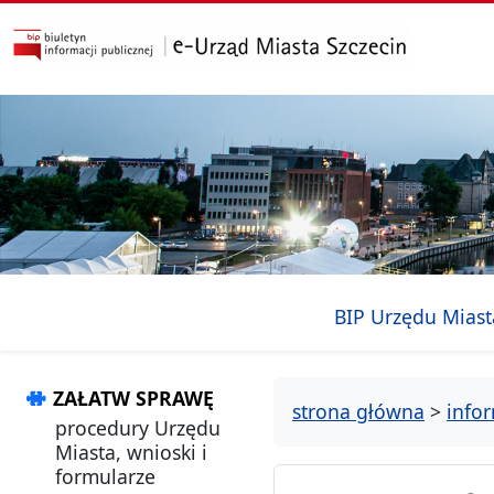
przejdź do głównego menu
przejdź do treści
BIP Urzędu Miast
ZAŁATW SPRAWĘ
strona główna
>
info
procedury Urzędu
Miasta, wnioski i
formularze