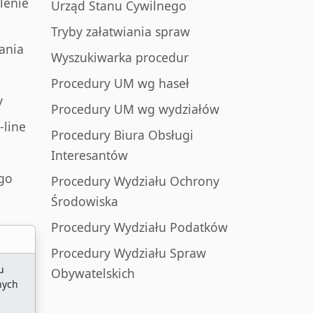
lenie
Urząd Stanu Cywilnego
Tryby załatwiania spraw
ania
Wyszukiwarka procedur
Procedury UM wg haseł
y
Procedury UM wg wydziałów
-line
Procedury Biura Obsługi
Interesantów
go
Procedury Wydziału Ochrony
Środowiska
Procedury Wydziału Podatków
Procedury Wydziału Spraw
u
Obywatelskich
nych