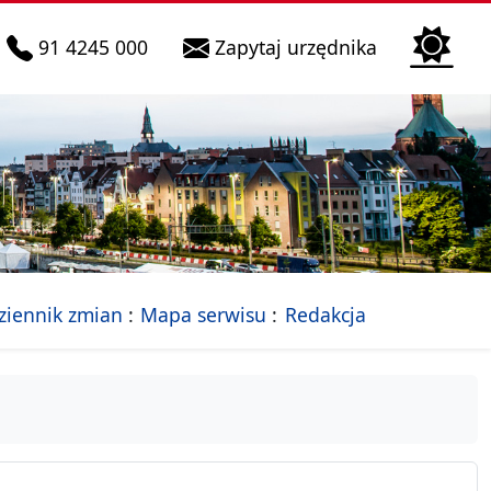
telefon do infolinii:
Biura Obsłu
91 4245 000
Zapytaj urzędnika
n
 Szczecin
jalna strona Miasta Szczecin
- drzewko rozdziałów
ziennik zmian
Mapa serwisu
Redakcja