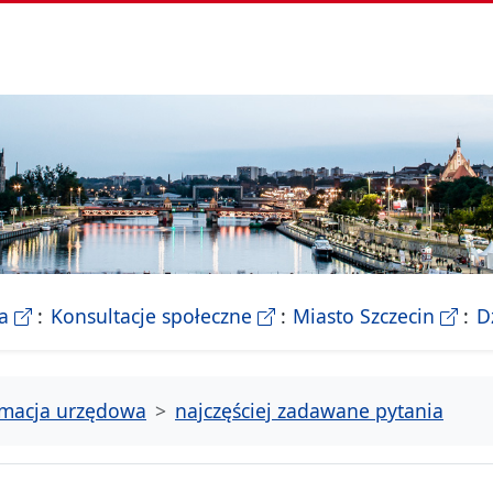
- Biletyn Informacji Publicznej Urzedu Miasta Szczeci
- strona konsultacji Miasta
- Ofic
a
Konsultacje społeczne
Miasto Szczecin
D
rmacja urzędowa
najczęściej zadawane pytania