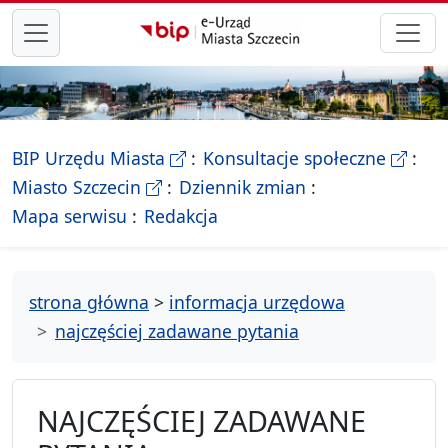
przejdź do głównego menu
- Biletyn Informacji Publicznej Ur
- stron
BIP Urzędu Miasta
Konsultacje społeczne
- Oficjalna strona Miasta Szczecin
Miasto Szczecin
Dziennik zmian
- drzewko rozdziałów
Mapa serwisu
Redakcja
strona główna
>
informacja urzędowa
najczęściej zadawane pytania
NAJCZĘŚCIEJ ZADAWANE