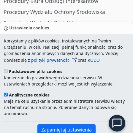
Procedury Biura Obsługi Interesantów
Procedury Wydziału Ochrony Środowiska
Procedury Wydziału Podatków
Ustawienia cookies
Procedury Wydziału Spraw Obywatelskich
Korzystamy z plików cookies, instalowanych na Twoim
urządzeniu, w celu realizacji pełnej funkcjonalności oraz do
gromadzenia anonimowych danych analitycznych. Więcej
dowiesz się z
polityki prywatności
oraz
RODO
.
liczba wizyt:
29005527
/ aktualna strona:
215174
/
najczęściej odwiedzane strony
/
ustawienia
Podstawowe pliki cookies
Konieczne do prawidłowego działania serwisu. W
cookies
ustawieniach przeglądarki możliwe jest ich wyłączenie.
Urząd Miasta Szczecin. Portal eurzad.szczecin.pl
Analityczne cookies
jest integralną częścią Biuletynu Informacji
Mają na celu uzyskanie przez administratora serwisu wiedzy
na temat ruchu na stronie. Zbieranie danych odbywa się
Publicznej Urzędu Miasta Szczecin.
anonimowo.
Kontakt:
ekancelaria@um.szczecin.pl
Zapamiętaj ustawienia