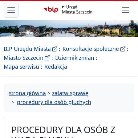
przejdź do głównego menu
- Biletyn Informacji Publicznej Ur
- stron
BIP Urzędu Miasta
Konsultacje społeczne
- Oficjalna strona Miasta Szczecin
Miasto Szczecin
Dziennik zmian
- drzewko rozdziałów
Mapa serwisu
Redakcja
strona główna
>
załatw sprawę
procedury dla osób głuchych
PROCEDURY DLA OSÓB Z