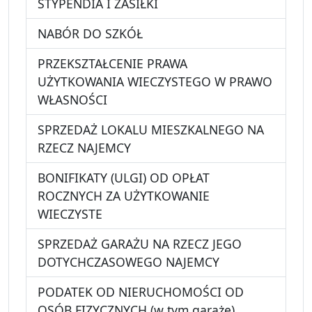
STYPENDIA I ZASIŁKI
NABÓR DO SZKÓŁ
PRZEKSZTAŁCENIE PRAWA
UŻYTKOWANIA WIECZYSTEGO W PRAWO
WŁASNOŚCI
SPRZEDAŻ LOKALU MIESZKALNEGO NA
RZECZ NAJEMCY
BONIFIKATY (ULGI) OD OPŁAT
ROCZNYCH ZA UŻYTKOWANIE
WIECZYSTE
SPRZEDAŻ GARAŻU NA RZECZ JEGO
DOTYCHCZASOWEGO NAJEMCY
PODATEK OD NIERUCHOMOŚCI OD
OSÓB FIZYCZNYCH (w tym garaże)