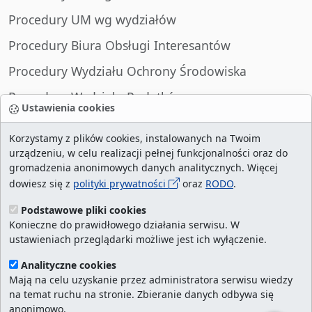
Procedury UM wg wydziałów
Procedury Biura Obsługi Interesantów
Procedury Wydziału Ochrony Środowiska
Procedury Wydziału Podatków
Ustawienia cookies
Procedury Wydziału Spraw Obywatelskich
Korzystamy z plików cookies, instalowanych na Twoim
urządzeniu, w celu realizacji pełnej funkcjonalności oraz do
gromadzenia anonimowych danych analitycznych. Więcej
dowiesz się z
polityki prywatności
oraz
RODO
.
liczba wizyt:
28984894
/ aktualna strona:
146481
/
najczęściej odwiedzane strony
/
ustawienia
Podstawowe pliki cookies
Konieczne do prawidłowego działania serwisu. W
cookies
ustawieniach przeglądarki możliwe jest ich wyłączenie.
Urząd Miasta Szczecin. Portal eurzad.szczecin.pl
Analityczne cookies
jest integralną częścią Biuletynu Informacji
Mają na celu uzyskanie przez administratora serwisu wiedzy
na temat ruchu na stronie. Zbieranie danych odbywa się
Publicznej Urzędu Miasta Szczecin.
anonimowo.