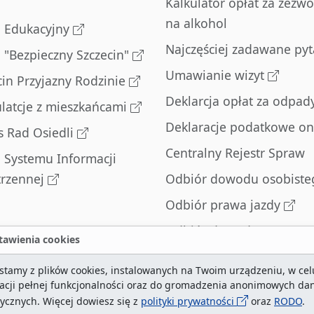
Kalkulator opłat za zezwo
na alkohol
l Edukacyjny
Najczęściej zadawane pyt
l "Bezpieczny Szczecin"
Umawianie wizyt
cin Przyjazny Rodzinie
Deklarcja opłat za odpad
latcje z mieszkańcami
Deklaracje podatkowe on
s Rad Osiedli
Centralny Rejestr Spraw
l Systemu Informacji
trzennej
Odbiór dowodu osobiste
Odbiór prawa jazdy
Odbiór dowodu
awienia cookies
rejestracyjnego
stamy z plików cookies, instalowanych na Twoim urządzeniu, w cel
Zatrzymane dowody
zacji pełnej funkcjonalności oraz do gromadzenia anonimowych da
rejestracyjne
tycznych. Więcej dowiesz się z
polityki prywatności
oraz
RODO
.