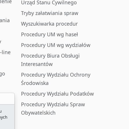
lenie
Urząd Stanu Cywilnego
Tryby załatwiania spraw
ania
Wyszukiwarka procedur
Procedury UM wg haseł
y
Procedury UM wg wydziałów
-line
Procedury Biura Obsługi
Interesantów
go
Procedury Wydziału Ochrony
Środowiska
Procedury Wydziału Podatków
Procedury Wydziału Spraw
u
Obywatelskich
nych