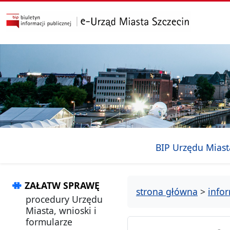
przejdź do głównego menu
przejdź do treści
BIP Urzędu Miast
ZAŁATW SPRAWĘ
strona główna
>
info
procedury Urzędu
Miasta, wnioski i
formularze