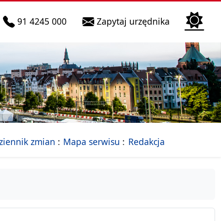
telefon do infolinii:
Biura Obsłu
91 4245 000
Zapytaj urzędnika
n
 Szczecin
jalna strona Miasta Szczecin
- drzewko rozdziałów
ziennik zmian
Mapa serwisu
Redakcja