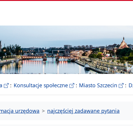
- Biletyn Informacji Publicznej Urzedu Miasta Szczeci
- strona konsultacji Miasta
- Ofic
a
Konsultacje społeczne
Miasto Szczecin
D
rmacja urzędowa
najczęściej zadawane pytania