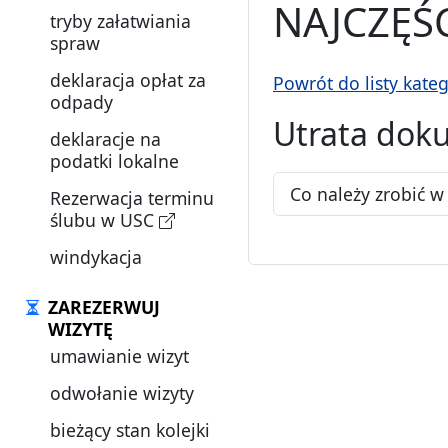
NAJCZĘŚ
tryby załatwiania
spraw
deklaracja opłat za
Powrót do listy kateg
odpady
Utrata do
deklaracje na
podatki lokalne
Co należy zrobić 
Rezerwacja terminu
ślubu w USC
windykacja
ZAREZERWUJ
WIZYTĘ
umawianie wizyt
odwołanie wizyty
bieżący stan kolejki