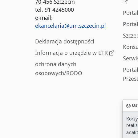
70-456 Szczecin
tel.
91 4245000
Porta
e-mail:
Porta
ekancelaria@um.szczecin.pl
Szcze
Deklaracja dostępności
Konsu
Informacja o urzędzie w ETR
Serwi
ochrona danych
Porta
osobowych/RODO
Przes
Ust
Korzy
reali
anali