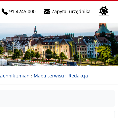
telefon do infolinii:
Biura Obsłu
91 4245 000
Zapytaj urzędnika
n
 Szczecin
jalna strona Miasta Szczecin
- drzewko rozdziałów
ziennik zmian
Mapa serwisu
Redakcja