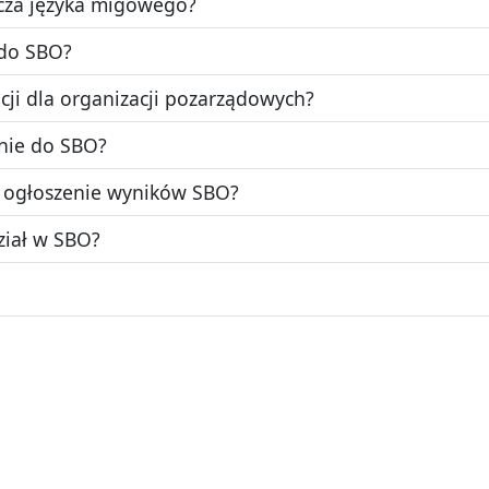
cza języka migowego?
 do SBO?
acji dla organizacji pozarządowych?
anie do SBO?
ne ogłoszenie wyników SBO?
ział w SBO?