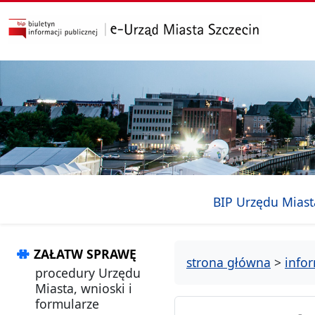
przejdź do głównego menu
przejdź do treści
BIP Urzędu Miast
ZAŁATW SPRAWĘ
strona główna
>
info
procedury Urzędu
Miasta, wnioski i
formularze