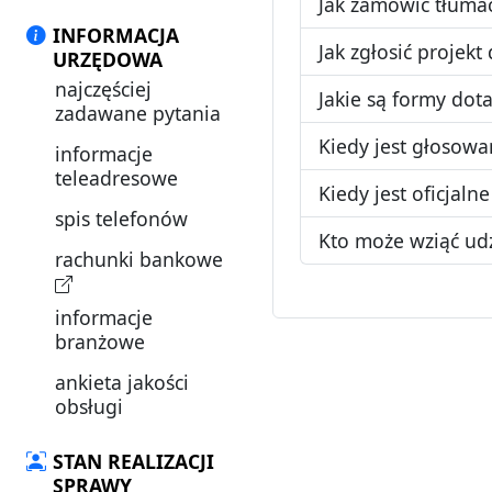
Jak zamówić tłuma
INFORMACJA
Jak zgłosić projekt
URZĘDOWA
najczęściej
Jakie są formy dot
zadawane pytania
Kiedy jest głosow
informacje
teleadresowe
Kiedy jest oficjal
spis telefonów
Kto może wziąć ud
rachunki bankowe
informacje
branżowe
ankieta jakości
obsługi
STAN REALIZACJI
SPRAWY