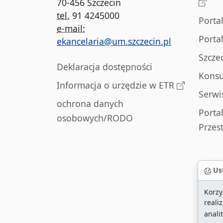
70-456 Szczecin
tel.
91 4245000
Porta
e-mail:
Porta
ekancelaria@um.szczecin.pl
Szcze
Deklaracja dostępności
Konsu
Informacja o urzędzie w ETR
Serwi
ochrona danych
Porta
osobowych/RODO
Przes
Ust
Korzy
reali
anali