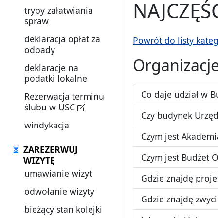
NAJCZĘŚ
tryby załatwiania
spraw
deklaracja opłat za
Powrót do listy kateg
odpady
Organizacj
deklaracje na
podatki lokalne
Co daje udział w 
Rezerwacja terminu
ślubu w USC
Czy budynek Urzęd
windykacja
Czym jest Akademi
ZAREZERWUJ
Czym jest Budżet O
WIZYTĘ
umawianie wizyt
Gdzie znajdę proj
odwołanie wizyty
Gdzie znajdę zwyci
bieżący stan kolejki