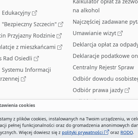
Kalkulator opłat za zezwo
na alkohol
l Edukacyjny
Najczęściej zadawane pyt
l "Bezpieczny Szczecin"
Umawianie wizyt
cin Przyjazny Rodzinie
Deklarcja opłat za odpad
latcje z mieszkańcami
Deklaracje podatkowe on
s Rad Osiedli
Centralny Rejestr Spraw
l Systemu Informacji
trzennej
Odbiór dowodu osobiste
Odbiór prawa jazdy
Odbiór dowodu
awienia cookies
rejestracyjnego
stamy z plików cookies, instalowanych na Twoim urządzeniu, w cel
Zatrzymane dowody
zacji pełnej funkcjonalności oraz do gromadzenia anonimowych da
rejestracyjne
tycznych. Więcej dowiesz się z
polityki prywatności
oraz
RODO
.