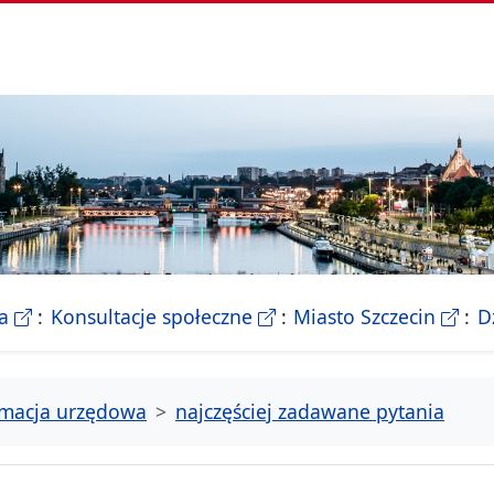
- Biletyn Informacji Publicznej Urzedu Miasta Szczeci
- strona konsultacji Miasta
- Ofic
a
Konsultacje społeczne
Miasto Szczecin
D
rmacja urzędowa
najczęściej zadawane pytania