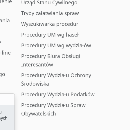
lenie
Urząd Stanu Cywilnego
Tryby załatwiania spraw
ania
Wyszukiwarka procedur
Procedury UM wg haseł
y
Procedury UM wg wydziałów
-line
Procedury Biura Obsługi
Interesantów
go
Procedury Wydziału Ochrony
Środowiska
Procedury Wydziału Podatków
Procedury Wydziału Spraw
u
Obywatelskich
nych