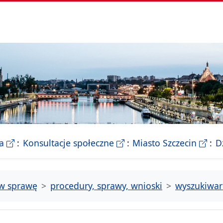
- Biletyn Informacji Publicznej Urzedu Miasta Szczeci
- strona konsultacji Miasta
- Ofic
a
Konsultacje społeczne
Miasto Szczecin
D
tw sprawę
procedury, sprawy, wnioski
wyszukiwar