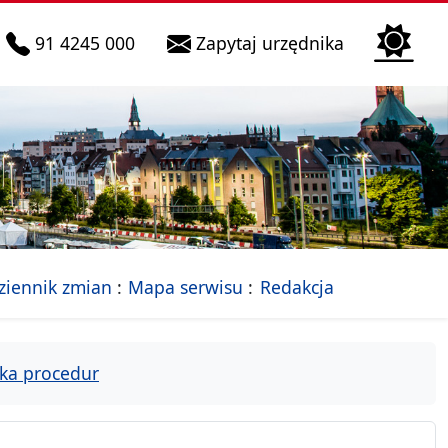
telefon do infolinii:
Biura Obsłu
91 4245 000
Zapytaj urzędnika
n
 Szczecin
jalna strona Miasta Szczecin
- drzewko rozdziałów
ziennik zmian
Mapa serwisu
Redakcja
ka procedur