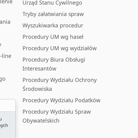
lenie
Urząd Stanu Cywilnego
Tryby załatwiania spraw
ania
Wyszukiwarka procedur
Procedury UM wg haseł
y
Procedury UM wg wydziałów
-line
Procedury Biura Obsługi
Interesantów
go
Procedury Wydziału Ochrony
Środowiska
Procedury Wydziału Podatków
Procedury Wydziału Spraw
u
Obywatelskich
nych