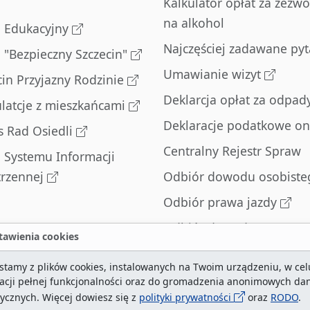
Kalkulator opłat za zezwo
na alkohol
l Edukacyjny
Najczęściej zadawane pyt
l "Bezpieczny Szczecin"
Umawianie wizyt
cin Przyjazny Rodzinie
Deklarcja opłat za odpad
latcje z mieszkańcami
Deklaracje podatkowe on
s Rad Osiedli
Centralny Rejestr Spraw
l Systemu Informacji
trzennej
Odbiór dowodu osobiste
Odbiór prawa jazdy
Odbiór dowodu
awienia cookies
rejestracyjnego
stamy z plików cookies, instalowanych na Twoim urządzeniu, w cel
Zatrzymane dowody
zacji pełnej funkcjonalności oraz do gromadzenia anonimowych da
rejestracyjne
tycznych. Więcej dowiesz się z
polityki prywatności
oraz
RODO
.