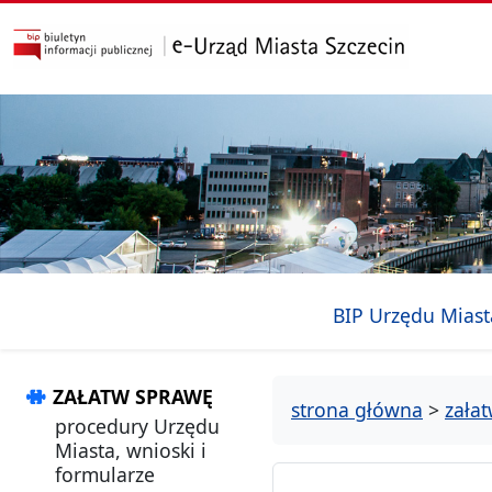
przejdź do głównego menu
przejdź do treści
BIP Urzędu Miast
ZAŁATW SPRAWĘ
strona główna
>
zała
procedury Urzędu
Miasta, wnioski i
formularze