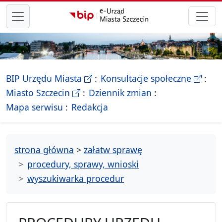
przejdź do głównego menu
- Biletyn Informacji Publicznej Ur
- stron
BIP Urzędu Miasta
Konsultacje społeczne
- Oficjalna strona Miasta Szczecin
Miasto Szczecin
Dziennik zmian
- drzewko rozdziałów
Mapa serwisu
Redakcja
strona główna
>
załatw sprawę
procedury, sprawy, wnioski
wyszukiwarka procedur