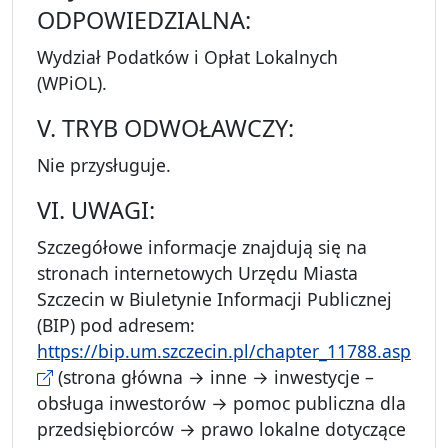
ODPOWIEDZIALNA:
Wydział Podatków i Opłat Lokalnych
(WPiOL).
V. TRYB ODWOŁAWCZY:
Nie przysługuje.
VI. UWAGI:
Szczegółowe informacje znajdują się na
stronach internetowych Urzędu Miasta
Szczecin w Biuletynie Informacji Publicznej
(BIP) pod adresem:
https://bip.um.szczecin.pl/chapter_11788.asp
(strona główna → inne → inwestycje –
obsługa inwestorów → pomoc publiczna dla
przedsiębiorców → prawo lokalne dotyczące