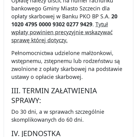
Opłatę należy uiścić na numer rachunku
bankowego Gminy Miasto Szczecin dla
opłaty skarbowej w Banku PKO BP S.A.
20
1020 4795 0000 9302 0277 9429
.
Tytuł
wpłaty powinien precyzyjnie wskazywać
sprawę której dotyczy.
Pełnomocnictwa udzielone małżonkowi,
wstępnemu, zstępnemu lub rodzeństwu są
zwolnione z opłaty skarbowej na podstawie
ustawy o opłacie skarbowej.
III. TERMIN ZAŁATWIENIA
SPRAWY:
Do 30 dni, a w sprawach szczególnie
skomplikowanych do 60 dni.
IV. JEDNOSTKA