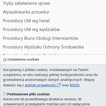
Tryby załatwiania spraw
Wyszukiwarka procedur
Procedury UM wg haseł
Procedury UM wg wydziałów
Procedury Biura Obsługi Interesantów
Procedury Wydziału Ochrony Środowiska
Procedury Wydziału Podatków
Ustawienia cookies
Procedury Wydziału Spraw Obywatelskich
Korzystamy z plików cookies, instalowanych na Twoim
urządzeniu, w celu realizacji pełnej funkcjonalności oraz do
gromadzenia anonimowych danych analitycznych. Więcej
dowiesz się z
polityki prywatności
oraz
RODO
.
liczba wizyt:
28984434
/ aktualna strona:
2127591
/
najczęściej odwiedzane strony
/
ustawienia
Podstawowe pliki cookies
Konieczne do prawidłowego działania serwisu. W
cookies
ustawieniach przeglądarki możliwe jest ich wyłączenie.