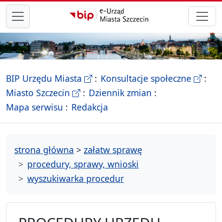
przejdź do głównego menu
- Biletyn Informacji Publicznej Ur
- stron
BIP Urzędu Miasta
Konsultacje społeczne
- Oficjalna strona Miasta Szczecin
Miasto Szczecin
Dziennik zmian
- drzewko rozdziałów
Mapa serwisu
Redakcja
strona główna
>
załatw sprawę
procedury, sprawy, wnioski
wyszukiwarka procedur