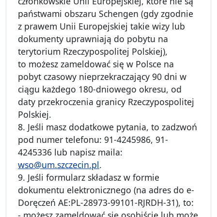
członkowskie Unii Europejskiej, które nie są
państwami obszaru Schengen (gdy zgodnie
z prawem Unii Europejskiej takie wizy lub
dokumenty uprawniają do pobytu na
terytorium Rzeczypospolitej Polskiej),
to możesz zameldować się w Polsce na
pobyt czasowy nieprzekraczający 90 dni w
ciągu każdego 180-dniowego okresu, od
daty przekroczenia granicy Rzeczypospolitej
Polskiej.
8. Jeśli masz dodatkowe pytania, to zadzwoń
pod numer telefonu: 91-4245986, 91-
4245336 lub napisz maila:
wso@um.szczecin.pl
.
9. Jeśli formularz składasz w formie
dokumentu elektronicznego (na adres do e-
Doręczeń AE:PL-28973-99101-RJRDH-31), to:
- możesz zameldować się osobiście lub może