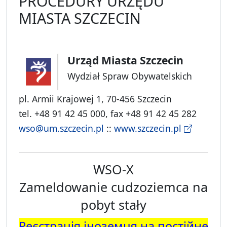
PROCEDURY URZĘDU
MIASTA SZCZECIN
Urząd Miasta Szczecin
Wydział Spraw Obywatelskich
pl. Armii Krajowej 1, 70-456 Szczecin
tel. +48 91 42 45 000, fax +48 91 42 45 282
wso@um.szczecin.pl
::
www.szczecin.pl
WSO-X
Zameldowanie cudzoziemca na
pobyt stały
Реєстрація іноземця на постійне