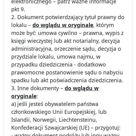
elektronicznego – patrz ważne informacje
pkt 9.
2. Dokument potwierdzający tytuł prawny do
lokalu –
do wglądu w oryginale
, którym
może być: umowa cywilno – prawna, wypis z
księgi wieczystej lub akt notarialny, decyzja
administracyjna, orzeczenie sądu, decyzja o
przydziale lokalu, umowa najmu, w
przypadku dziedziczenia - dodatkowo
prawomocne postanowienie sądu o nabyciu
spadku lub akt poświadczenia dziedziczenia.
3. Inne dokumenty –
do wglądu w
oryginale
:
a) jeśli jesteś obywatelem państwa
członkowskiego Unii Europejskiej, lub
Islandii, Norwegii, Liechtensteinu,
Konfederacji Szwajcarskiej (UE) – przygotuj:
- ważny dokument podróży lub inny ważny