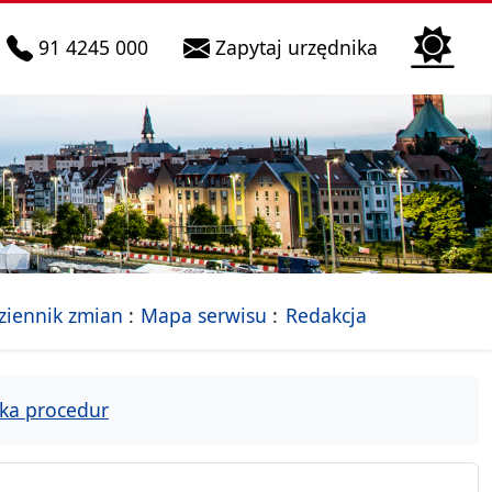
telefon do infolinii:
Biura Obsłu
91 4245 000
Zapytaj urzędnika
n
 Szczecin
jalna strona Miasta Szczecin
- drzewko rozdziałów
ziennik zmian
Mapa serwisu
Redakcja
ka procedur