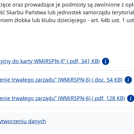
iecięce oraz prowadzące je podmioty są zwolnione z opł
ć Skarbu Państwa lub jednostek samorządu terytorialn
iem żłobka lub klubu dziecięcego - art. 64b ust. 1 ust
yjny do karty WMiRSPN-X” (.pdf, 341 KB)
nie trwałego zarządu” (WMiRSPN-6) (.doc, 54 KB)
nie trwałego zarządu” (WMiRSPN-6) (.pdf, 128 KB)
ytworzeniu danych