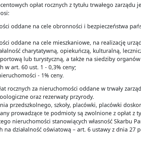
entowych opłat rocznych z tytułu trwałego zarządu je
osi:
ości oddane na cele obronności i bezpieczeństwa pań
ości oddane na cele mieszkaniowe, na realizację urządz
iałalność charytatywną, opiekuńczą, kulturalną, lecz
ortową lub turystyczną, a także na siedziby organów w
w art. 60 ust. 1 - 0,3% ceny;
 nieruchomości - 1% ceny.
płat rocznych za nieruchomości oddane w trwały zarząd
oologiczne oraz rezerwaty przyrody.
ia przedszkolnego, szkoły, placówki, placówki doskon
any prowadzące te podmioty są zwolnione z opłat z ty
tego nieruchomości stanowiących własność Skarbu Pań
ch na działalność oświatową – art. 6 ustawy z dnia 27 