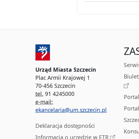
ZA
Serwi
Urząd Miasta Szczecin
Biule
Plac Armii Krajowej 1
70-456 Szczecin
tel.
91 4245000
Porta
e-mail:
Porta
ekancelaria@um.szczecin.pl
Szcze
Deklaracja dostępności
Konsu
Informacja o urzędzie w ETR