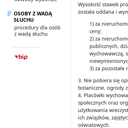
Wysokość stawek proc
została oddana i wyn
OSOBY Z WADĄ
SŁUCHU
1) za nieruchom
procedury dla osób
ceny;
z wadą słuchu
2) za nieruchom
publicznych, dz
wychowawczą, sp
niewymienionych 
3) za pozostałe
3. Nie pobiera się o
botaniczne, ogrody z
4. Placówki wychowan
społecznych oraz org
użytkowania wieczys
ich związków, zajęty
oświatowych.