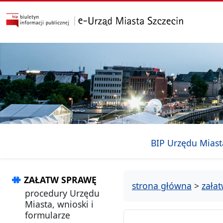
przejdź do głównego menu
przejdź do treści
BIP Urzędu Miast
ZAŁATW SPRAWĘ
strona główna
>
zała
procedury Urzędu
Miasta, wnioski i
formularze