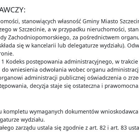
AWCZY:
omości, stanowiących własność Gminy Miasto Szczec
go w Szczecinie, a w przypadku nieruchomości, sta
dy Zachodniopomorskiego, za pośrednictwem organu, k
składa się w kancelarii lub delegaturze wydziału). Od
ronie.
§ 1 Kodeks postępowania administracyjnego, w trakci
 do wniesienia odwołania wobec organu administracji 
rganowi administracji publicznej oświadczenia o zrz
stępowania, decyzja staje się ostateczna i prawomocna
u kompletu wymaganych dokumentów wnioskodawca zo
egaturze wydziału.
wałego zarządu ustala się zgodnie z art. 82 i art. 83 us