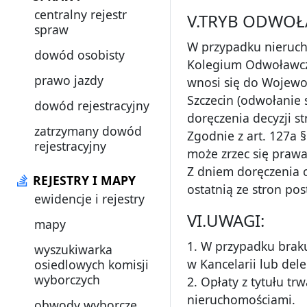
centralny rejestr
V.TRYB ODWOŁ
spraw
W przypadku nieruch
dowód osobisty
Kolegium Odwoławcze
prawo jazdy
wnosi się do Wojewo
Szczecin (odwołanie 
dowód rejestracyjny
doręczenia decyzji st
zatrzymany dowód
Zgodnie z art. 127a 
rejestracyjny
może zrzec się prawa
Z dniem doręczenia o
REJESTRY I MAPY
ostatnią ze stron po
ewidencje i rejestry
VI.UWAGI:
mapy
1. W przypadku brak
wyszukiwarka
w Kancelarii lub del
osiedlowych komisji
wyborczych
2. Opłaty z tytułu tr
nieruchomościami.
obwody wyborcze