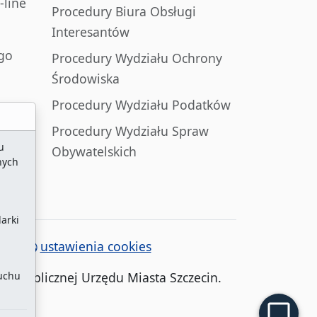
-line
Procedury Biura Obsługi
Interesantów
go
Procedury Wydziału Ochrony
Środowiska
Procedury Wydziału Podatków
Procedury Wydziału Spraw
u
Obywatelskich
nych
arki
ony
/
ustawienia cookies
ruchu
cji Publicznej Urzędu Miasta Szczecin.