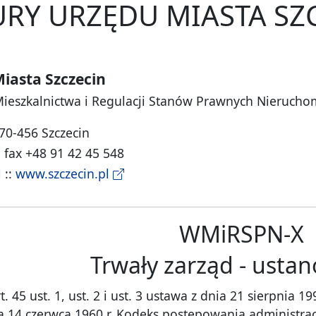
RY URZĘDU MIASTA SZ
iasta Szczecin
Mieszkalnictwa i Regulacji Stanów Prawnych Nierucho
 70-456 Szczecin
, fax +48 91 42 45 548
l
::
www.szczecin.pl
WMiRSPN-X
Trwały zarząd - usta
 45 ust. 1, ust. 2 i ust. 3 ustawa z dnia 21 sierpnia 
ia 14 czerwca 1960 r. Kodeks postępowania administra