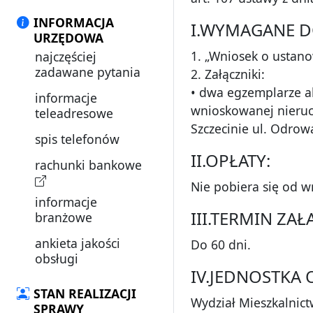
INFORMACJA
I.WYMAGANE 
URZĘDOWA
1. „Wniosek o ustano
najczęściej
zadawane pytania
2. Załączniki:
• dwa egzemplarze ak
informacje
wnioskowanej nieruc
teleadresowe
Szczecinie ul. Odrową
spis telefonów
II.OPŁATY:
rachunki bankowe
Nie pobiera się od w
informacje
III.TERMIN ZA
branżowe
ankieta jakości
Do 60 dni.
obsługi
IV.JEDNOSTKA
STAN REALIZACJI
Wydział Mieszkalnic
SPRAWY