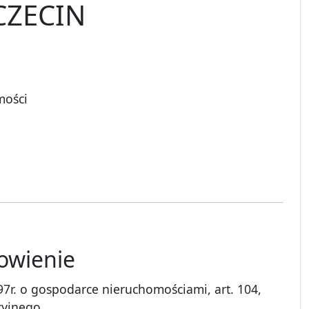
CZECIN
mości
nowienie
1997r. o gospodarce nieruchomościami, art. 104,
cyjnego.