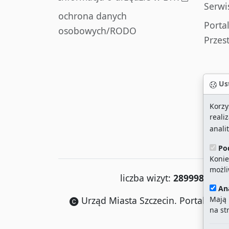
Serwi
ochrona danych
Porta
osobowych/RODO
Przes
Ust
Korzy
reali
anali
Po
Konie
możli
liczba wizyt:
28999890
/ a
An
Mają 
Urząd Miasta Szczecin. Portal eurza
na st