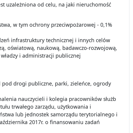
st uzależniona od celu, na jaki nieruchomość
stwa, w tym ochrony przeciwpożarowej - 0,1%
eń infrastruktury technicznej i innych celów
niczą, oświatową, naukową, badawczo-rozwojową,
ładzy i administracji publicznej
 pod drogi publiczne, parki, zieleńce, ogrody
alenia nauczycieli i kolegia pracowników służb
tułu trwałego zarządu, użytkowania i
stwa lub jednostek samorządu terytorialnego i
października 2017r. o finansowaniu zadań