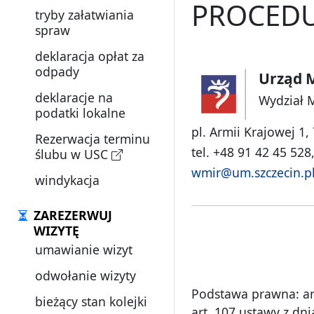
PROCEDU
tryby załatwiania
spraw
deklaracja opłat za
odpady
Urząd M
deklaracje na
Wydział 
podatki lokalne
pl. Armii Krajowej 1,
Rezerwacja terminu
tel. +48 91 42 45 528
ślubu w USC
wmir@um.szczecin.p
windykacja
ZAREZERWUJ
WIZYTĘ
umawianie wizyt
odwołanie wizyty
Podstawa prawna: art.
bieżący stan kolejki
art. 107 ustawy z dn