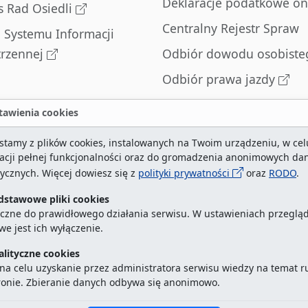
Deklaracje podatkowe on
s Rad Osiedli
Centralny Rejestr Spraw
l Systemu Informacji
trzennej
Odbiór dowodu osobiste
Odbiór prawa jazdy
Odbiór dowodu
awienia cookies
rejestracyjnego
stamy z plików cookies, instalowanych na Twoim urządzeniu, w cel
Zatrzymane dowody
zacji pełnej funkcjonalności oraz do gromadzenia anonimowych da
rejestracyjne
tycznych. Więcej dowiesz się z
polityki prywatności
oraz
RODO
.
dstawowe pliki cookies
czne do prawidłowego działania serwisu. W ustawieniach przegląd
we jest ich wyłączenie.
ktualna strona:
2128783
/
najczęściej odwiedzane str
alityczne cookies
na celu uzyskanie przez administratora serwisu wiedzy na temat 
d.szczecin.pl jest integralną częścią Biuletynu Informa
ronie. Zbieranie danych odbywa się anonimowo.
Kontakt:
ekancelaria@um.szczecin.pl