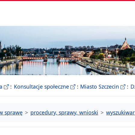
- Biletyn Informacji Publicznej Urzedu Miasta Szczeci
- strona konsultacji Miasta
- Ofic
a
Konsultacje społeczne
Miasto Szczecin
D
tw sprawę
procedury, sprawy, wnioski
wyszukiwar