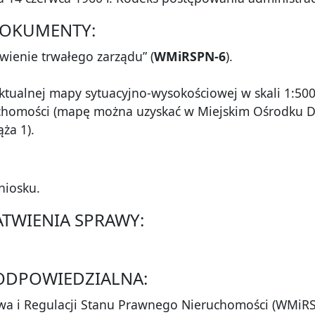
DOKUMENTY:
wienie trwałego zarządu” (
WMiRSPN-6
).
tualnej mapy sytuacyjno-wysokościowej w skali 1:500
homości (mapę można uzyskać w Miejskim Ośrodku Do
ża 1).
niosku.
ŁATWIENIA SPRAWY:
 ODPOWIEDZIALNA:
twa i Regulacji Stanu Prawnego Nieruchomości (WMiR