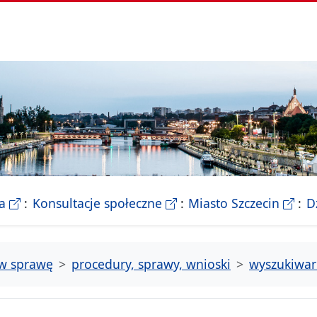
- Biletyn Informacji Publicznej Urzedu Miasta Szczeci
- strona konsultacji Miasta
- Ofic
a
Konsultacje społeczne
Miasto Szczecin
D
tw sprawę
procedury, sprawy, wnioski
wyszukiwar