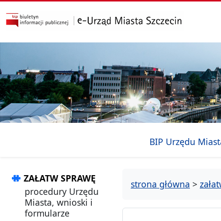
przejdź do głównego menu
przejdź do treści
BIP Urzędu Miast
ZAŁATW SPRAWĘ
strona główna
>
zała
procedury Urzędu
Miasta, wnioski i
formularze