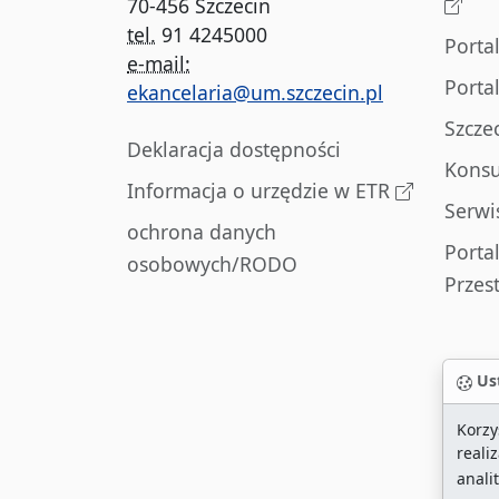
70-456 Szczecin
tel.
91 4245000
Porta
e-mail:
Porta
ekancelaria@um.szczecin.pl
Szcze
Deklaracja dostępności
Konsu
Informacja o urzędzie w ETR
Serwi
ochrona danych
Porta
osobowych/RODO
Przes
Ust
Korzy
reali
anali