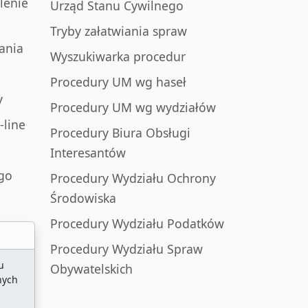
lenie
Urząd Stanu Cywilnego
Tryby załatwiania spraw
ania
Wyszukiwarka procedur
Procedury UM wg haseł
y
Procedury UM wg wydziałów
-line
Procedury Biura Obsługi
Interesantów
go
Procedury Wydziału Ochrony
Środowiska
Procedury Wydziału Podatków
Procedury Wydziału Spraw
u
Obywatelskich
nych