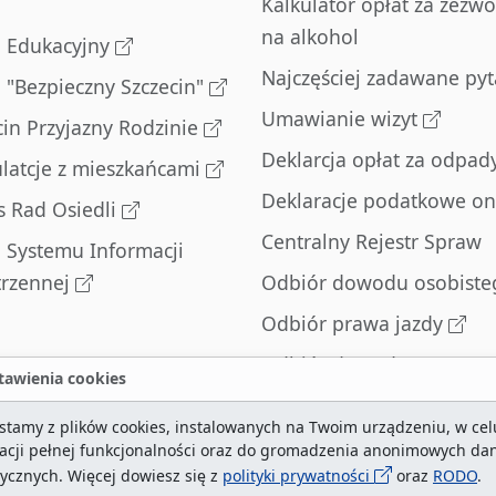
Kalkulator opłat za zezwo
na alkohol
l Edukacyjny
Najczęściej zadawane pyt
l "Bezpieczny Szczecin"
Umawianie wizyt
cin Przyjazny Rodzinie
Deklarcja opłat za odpad
latcje z mieszkańcami
Deklaracje podatkowe on
s Rad Osiedli
Centralny Rejestr Spraw
l Systemu Informacji
trzennej
Odbiór dowodu osobiste
Odbiór prawa jazdy
Odbiór dowodu
awienia cookies
rejestracyjnego
stamy z plików cookies, instalowanych na Twoim urządzeniu, w cel
Zatrzymane dowody
zacji pełnej funkcjonalności oraz do gromadzenia anonimowych da
rejestracyjne
tycznych. Więcej dowiesz się z
polityki prywatności
oraz
RODO
.