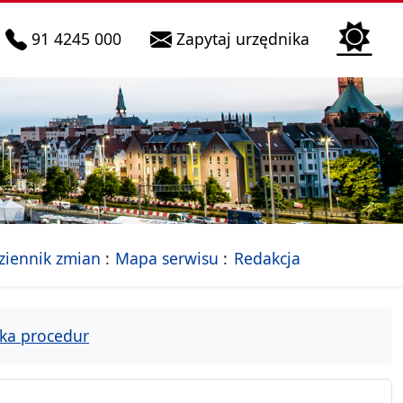
telefon do infolinii:
Biura Obsłu
91 4245 000
Zapytaj urzędnika
n
 Szczecin
jalna strona Miasta Szczecin
- drzewko rozdziałów
ziennik zmian
Mapa serwisu
Redakcja
ka procedur