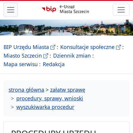
przejdź do głównego menu
- Biletyn Informacji Publicznej Ur
- stron
BIP Urzędu Miasta
Konsultacje społeczne
- Oficjalna strona Miasta Szczecin
Miasto Szczecin
Dziennik zmian
- drzewko rozdziałów
Mapa serwisu
Redakcja
strona główna
>
załatw sprawę
procedury, sprawy, wnioski
wyszukiwarka procedur