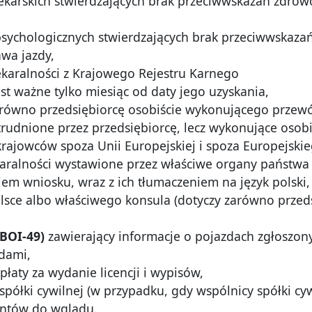
lekarskich stwierdzających brak przeciwwskazań zdro
psychologicznych stwierdzających brak przeciwwskaza
awa jazdy,
ekaralności z Krajowego Rejestru Karnego
est ważne tylko miesiąc od daty jego uzyskania,
równo przedsiębiorcę osobiście wykonującego przewóz
rudnione przez przedsiębiorcę, lecz wykonujące osobi
rajowców spoza Unii Europejskiej i spoza Europejs
aralności wystawione przez właściwe organy państwa 
iem wniosku, wraz z ich tłumaczeniem na język polsk
sce albo właściwego konsula (dotyczy zarówno przeds
(BOI-49)
zawierający informacje o pojazdach zgłoszony
dami,
płaty za wydanie licencji i wypisów,
półki cywilnej (w przypadku, gdy wspólnicy spółki cyw
entów do wglądu.