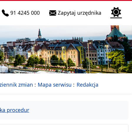
telefon do infolinii:
Biura Obsłu
91 4245 000
Zapytaj urzędnika
n
 Szczecin
jalna strona Miasta Szczecin
- drzewko rozdziałów
ziennik zmian
Mapa serwisu
Redakcja
ka procedur