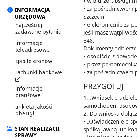
• w Biurze Obsługi In
• za pośrednictwem p
INFORMACJA
URZĘDOWA
Szczecin,
• elektronicznie za 
najczęściej
zadawane pytania
Jeśli masz wątpliwoś
848.
informacje
Dokumenty odbierze
teleadresowe
• osobiście z dowod
spis telefonów
• przez pełnomocnik
rachunki bankowe
• za pośrednictwem p
PRZYGOTUJ
informacje
branżowe
1. „Wniosek o udzie
samochodem osob
ankieta jakości
obsługi
2. Do wniosku dołącz
• „Oświadczenie o 
STAN REALIZACJI
spółką jawną lub ko
SPRAWY