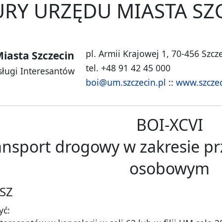
RY URZĘDU MIASTA SZ
pl. Armii Krajowej 1, 70-456 Szcz
iasta Szczecin
tel. +48 91 42 45 000
sługi Interesantów
boi@um.szczecin.pl
::
www.szczec
BOI-XCVI
ransport drogowy w zakresie
osobowym
SZ
yć: