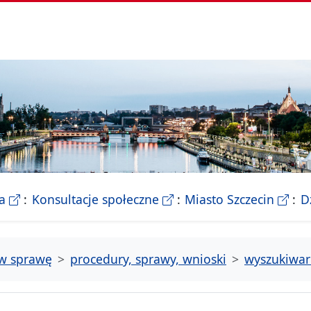
- Biletyn Informacji Publicznej Urzedu Miasta Szczeci
- strona konsultacji Miasta
- Ofic
a
Konsultacje społeczne
Miasto Szczecin
D
tw sprawę
procedury, sprawy, wnioski
wyszukiwar