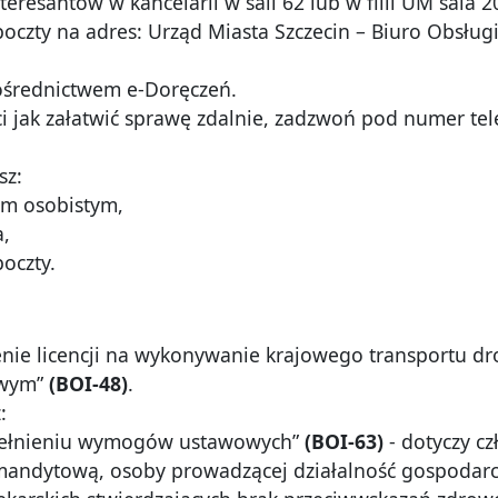
teresantów w kancelarii w sali 62 lub w filii UM sala 2
oczty na adres: Urząd Miasta Szczecin – Biuro Obsługi
pośrednictwem e-Doręczeń.
ci jak załatwić sprawę zdalnie, zadzwoń pod numer tel
sz:
em osobistym,
a,
oczty.
lenie licencji na wykonywanie krajowego transportu 
owym”
(BOI-48)
.
:
spełnieniu wymogów ustawowych”
(BOI-63)
- dotyczy cz
mandytową, osoby prowadzącej działalność gospodarc