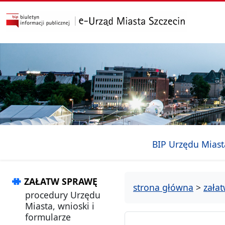
przejdź do głównego menu
przejdź do treści
BIP Urzędu Miast
ZAŁATW SPRAWĘ
strona główna
>
zała
procedury Urzędu
Miasta, wnioski i
formularze