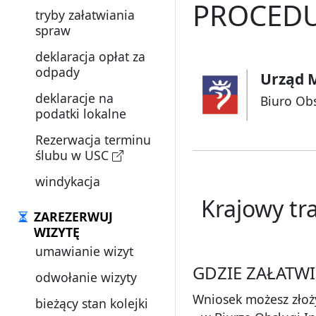
PROCEDU
tryby załatwiania
spraw
deklaracja opłat za
odpady
Urząd M
deklaracje na
Biuro Ob
podatki lokalne
Rezerwacja terminu
ślubu w USC
windykacja
Krajowy t
ZAREZERWUJ
WIZYTĘ
umawianie wizyt
GDZIE ZAŁATWI
odwołanie wizyty
Wniosek możesz złoż
bieżący stan kolejki