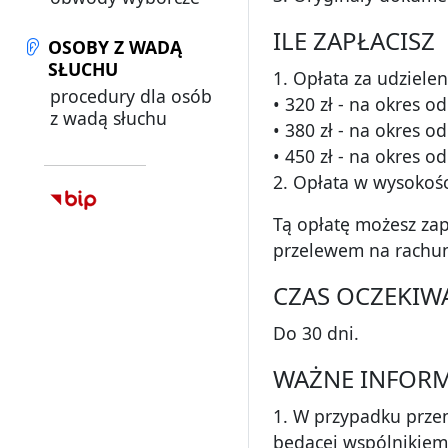
ILE ZAPŁACISZ
OSOBY Z WADĄ
SŁUCHU
1. Opłata za udzielen
procedury dla osób
• 320 zł - na okres od
z wadą słuchu
• 380 zł - na okres od
• 450 zł - na okres od
2. Opłata w wysokośc
Tą opłatę możesz zap
przelewem na rachun
CZAS OCZEKIW
Do 30 dni.
WAŻNE INFORM
1. W przypadku przen
będącej wspólnikiem,