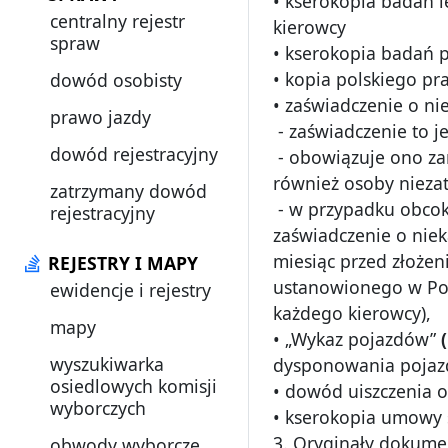
• kserokopia badań 
centralny rejestr
kierowcy
spraw
• kserokopia badań 
• kopia polskiego pr
dowód osobisty
• zaświadczenie o ni
prawo jazdy
- zaświadczenie to j
dowód rejestracyjny
- obowiązuje ono za
również osoby niezat
zatrzymany dowód
- w przypadku obcok
rejestracyjny
zaświadczenie o niek
miesiąc przed złożen
REJESTRY I MAPY
ustanowionego w Pol
ewidencje i rejestry
każdego kierowcy),
mapy
• „Wykaz pojazdów”
wyszukiwarka
dysponowania pojaz
osiedlowych komisji
• dowód uiszczenia o
wyborczych
• kserokopia umowy s
3. Oryginały dokum
obwody wyborcze