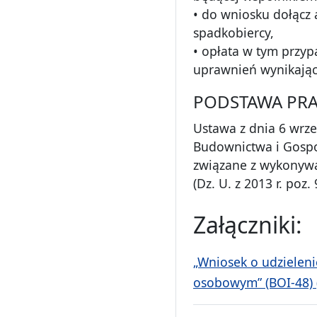
• do wniosku dołącz
spadkobiercy,
• opłata w tym przyp
uprawnień wynikającyc
PODSTAWA PR
Ustawa z dnia 6 wrze
Budownictwa i Gospod
związane z wykonyw
(Dz. U. z 2013 r. poz.
Załączniki:
„Wniosek o udzielen
osobowym” (BOI-48) (