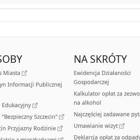
SOBY
NA SKRÓTY
s Miasta
Ewidencja Działaności
Gospodarczej
tyn Informacji Publicznej
Kalkulator opłat za zezwo
na alkohol
l Edukacyjny
Najczęściej zadawane pyt
l "Bezpieczny Szczecin"
Umawianie wizyt
cin Przyjazny Rodzinie
Deklarcja opłat za odpad
latcje z mieszkańcami