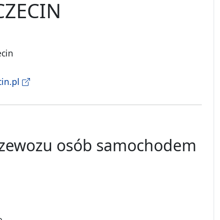
CZECIN
ecin
in.pl
 przewozu osób samochodem