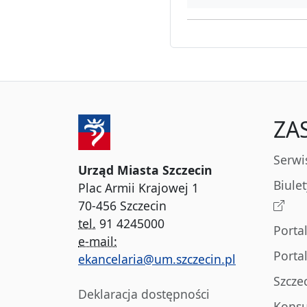
ZA
Serwi
Urząd Miasta Szczecin
Biule
Plac Armii Krajowej 1
70-456 Szczecin
tel.
91 4245000
Porta
e-mail:
Porta
ekancelaria@um.szczecin.pl
Szcze
Deklaracja dostępności
Konsu