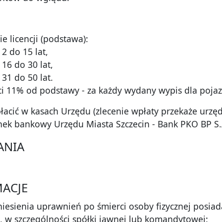
ie licencji (podstawa):
 2 do 15 lat,
 16 do 30 lat,
 31 do 50 lat.
i 11% od podstawy - za każdy wydany wypis dla pojaz
łacić w kasach Urzędu (zlecenie wpłaty przekaże urz
ek bankowy Urzędu Miasta Szczecin - Bank PKO BP S.
ANIA
ACJE
iesienia uprawnień po śmierci osoby fizycznej posiada
 w szczególności spółki jawnej lub komandytowej: