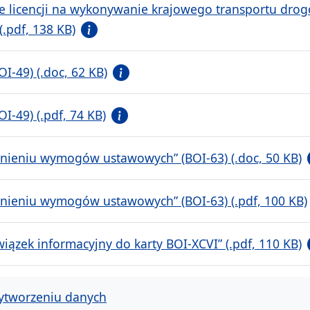
ie licencji na wykonywanie krajowego transportu d
.pdf, 138 KB)
I-49) (.doc, 62 KB)
I-49) (.pdf, 74 KB)
łnieniu wymogów ustawowych” (BOI-63) (.doc, 50 KB)
łnieniu wymogów ustawowych” (BOI-63) (.pdf, 100 KB)
iązek informacyjny do karty BOI-XCVI” (.pdf, 110 KB)
ytworzeniu danych