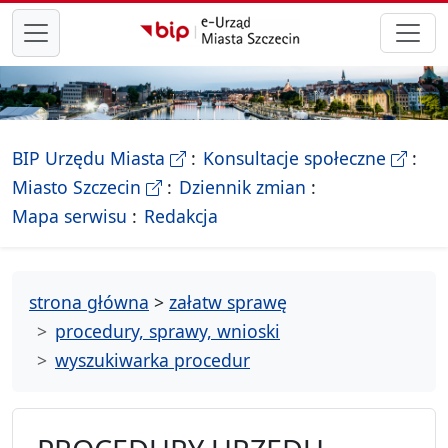
przejdź do głównego menu
- Biletyn Informacji Publicznej Ur
- stron
BIP Urzędu Miasta
Konsultacje społeczne
- Oficjalna strona Miasta Szczecin
Miasto Szczecin
Dziennik zmian
- drzewko rozdziałów
Mapa serwisu
Redakcja
strona główna
>
załatw sprawę
procedury, sprawy, wnioski
wyszukiwarka procedur