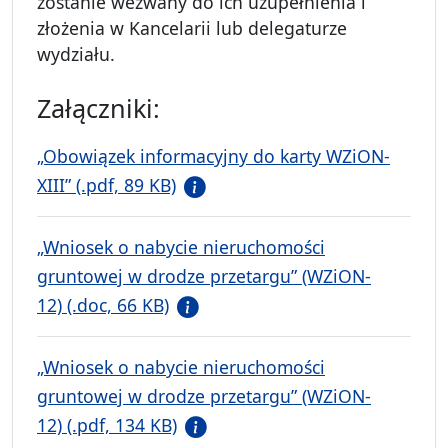
zostanie wezwany do ich uzupełnienia i
złożenia w Kancelarii lub delegaturze
wydziału.
Załączniki:
„Obowiązek informacyjny do karty WZiON-
XIII” (.pdf, 89 KB)
„Wniosek o nabycie nieruchomości
gruntowej w drodze przetargu” (WZiON-
12) (.doc, 66 KB)
„Wniosek o nabycie nieruchomości
gruntowej w drodze przetargu” (WZiON-
12) (.pdf, 134 KB)