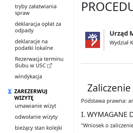
PROCEDU
tryby załatwiania
spraw
deklaracja opłat za
odpady
Urząd M
deklaracje na
Wydział 
podatki lokalne
Rezerwacja terminu
ślubu w USC
windykacja
Zaliczeni
ZAREZERWUJ
WIZYTĘ
Podstawa prawna: art.
umawianie wizyt
I. WYMAGANE 
odwołanie wizyty
"Wniosek o zaliczeni
bieżący stan kolejki