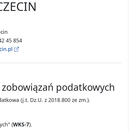
CZECIN
ecin
 42 45 854
cin.pl
ch zobowiązań podatkowych
tkowa (j.t. Dz.U. z 2018.800 ze zm.).
ych" (
WKS-7
).