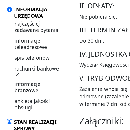
II. OPŁATY:
INFORMACJA
URZĘDOWA
Nie pobiera się.
najczęściej
III. TERMIN Z
zadawane pytania
informacje
Do 30 dni.
teleadresowe
IV. JEDNOSTK
spis telefonów
Wydział Księgowości 
rachunki bankowe
V. TRYB ODWO
informacje
Zażalenie wnosi si
branżowe
odmowne (zażalenie s
ankieta jakości
w terminie 7 dni od 
obsługi
Załączniki:
STAN REALIZACJI
SPRAWY