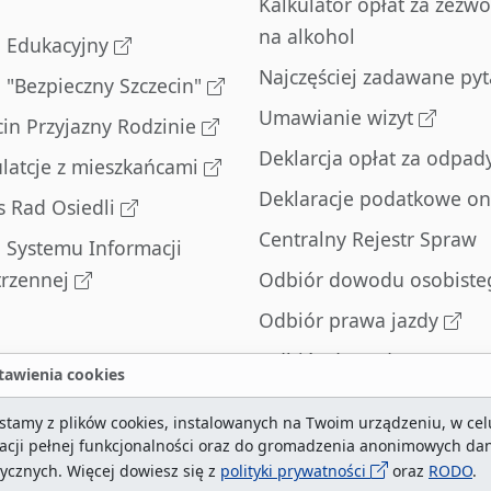
Kalkulator opłat za zezwo
na alkohol
l Edukacyjny
Najczęściej zadawane pyt
l "Bezpieczny Szczecin"
Umawianie wizyt
cin Przyjazny Rodzinie
Deklarcja opłat za odpad
latcje z mieszkańcami
Deklaracje podatkowe on
s Rad Osiedli
Centralny Rejestr Spraw
l Systemu Informacji
trzennej
Odbiór dowodu osobiste
Odbiór prawa jazdy
Odbiór dowodu
awienia cookies
rejestracyjnego
stamy z plików cookies, instalowanych na Twoim urządzeniu, w cel
Zatrzymane dowody
zacji pełnej funkcjonalności oraz do gromadzenia anonimowych da
rejestracyjne
tycznych. Więcej dowiesz się z
polityki prywatności
oraz
RODO
.