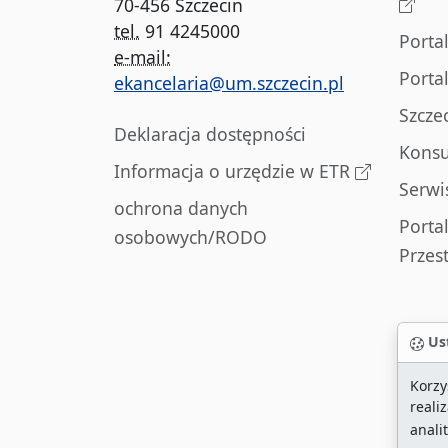
70-456 Szczecin
tel.
91 4245000
Porta
e-mail:
Porta
ekancelaria@um.szczecin.pl
Szcze
Deklaracja dostępności
Konsu
Informacja o urzędzie w ETR
Serwi
ochrona danych
Porta
osobowych/RODO
Przes
Ust
Korzy
reali
anali