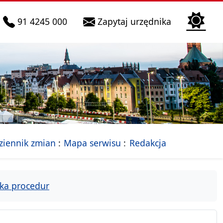
telefon do infolinii:
Biura Obsłu
91 4245 000
Zapytaj urzędnika
n
 Szczecin
jalna strona Miasta Szczecin
- drzewko rozdziałów
ziennik zmian
Mapa serwisu
Redakcja
ka procedur