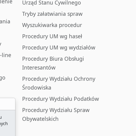
lenie
Urząd Stanu Cywilnego
Tryby załatwiania spraw
ania
Wyszukiwarka procedur
Procedury UM wg haseł
y
Procedury UM wg wydziałów
-line
Procedury Biura Obsługi
Interesantów
go
Procedury Wydziału Ochrony
Środowiska
Procedury Wydziału Podatków
Procedury Wydziału Spraw
u
Obywatelskich
nych