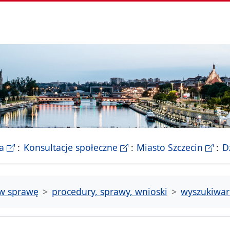
- Biletyn Informacji Publicznej Urzedu Miasta Szczeci
- strona konsultacji Miasta
- Ofic
a
Konsultacje społeczne
Miasto Szczecin
D
tw sprawę
procedury, sprawy, wnioski
wyszukiwar