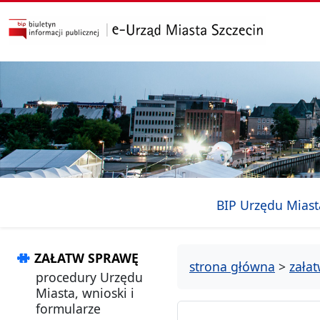
przejdź do głównego menu
przejdź do treści
BIP Urzędu Miast
ZAŁATW SPRAWĘ
strona główna
>
zała
procedury Urzędu
Miasta, wnioski i
formularze