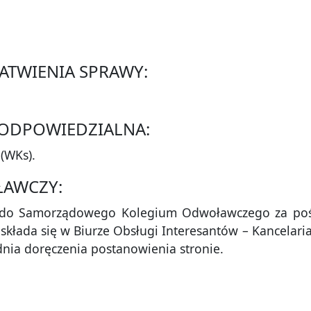
AŁATWIENIA SPRAWY:
A ODPOWIEDZIALNA:
(WKs).
ŁAWCZY:
ę do Samorządowego Kolegium Odwoławczego za poś
kłada się w Biurze Obsługi Interesantów – Kancelaria
dnia doręczenia postanowienia stronie.