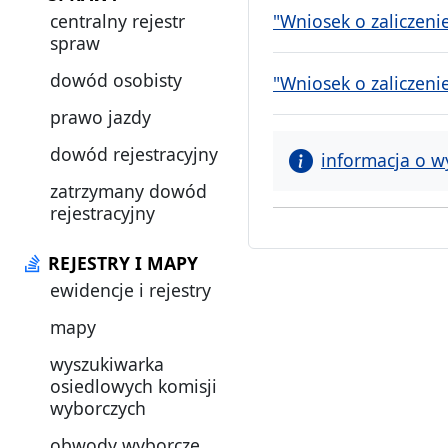
centralny rejestr
"Wniosek o zaliczeni
spraw
dowód osobisty
"Wniosek o zaliczeni
prawo jazdy
dowód rejestracyjny
informacja o w
zatrzymany dowód
rejestracyjny
REJESTRY I MAPY
ewidencje i rejestry
mapy
wyszukiwarka
osiedlowych komisji
wyborczych
obwody wyborcze