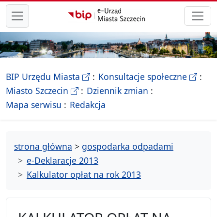
przejdź do głównego menu
- Biletyn Informacji Publicznej Ur
- stron
BIP Urzędu Miasta
Konsultacje społeczne
- Oficjalna strona Miasta Szczecin
Miasto Szczecin
Dziennik zmian
- drzewko rozdziałów
Mapa serwisu
Redakcja
strona główna
>
gospodarka odpadami
e-Deklaracje 2013
Kalkulator opłat na rok 2013