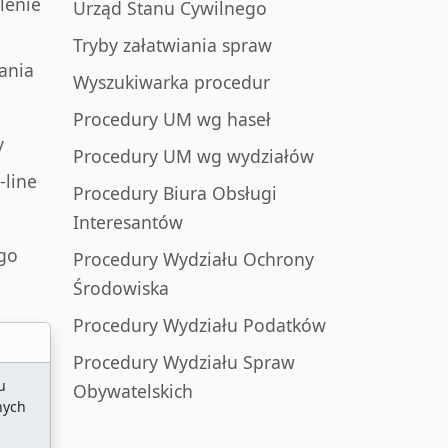
lenie
Urząd Stanu Cywilnego
Tryby załatwiania spraw
ania
Wyszukiwarka procedur
Procedury UM wg haseł
y
Procedury UM wg wydziałów
-line
Procedury Biura Obsługi
Interesantów
go
Procedury Wydziału Ochrony
Środowiska
Procedury Wydziału Podatków
Procedury Wydziału Spraw
u
Obywatelskich
nych