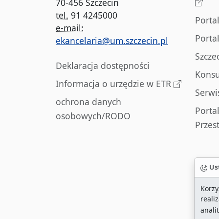
70-456 Szczecin
tel.
91 4245000
Porta
e-mail:
Porta
ekancelaria@um.szczecin.pl
Szcze
Deklaracja dostępności
Konsu
Informacja o urzędzie w ETR
Serwi
ochrona danych
Porta
osobowych/RODO
Przes
Ust
Korzy
reali
anali