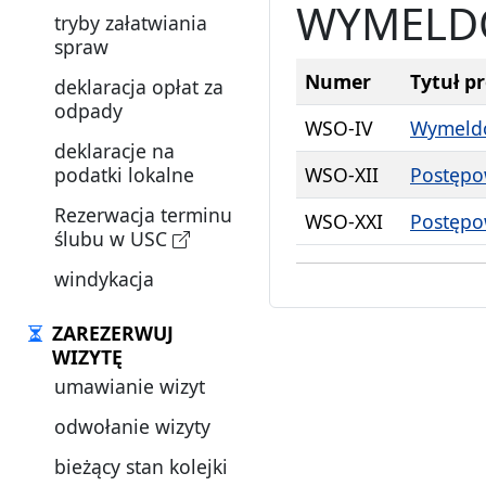
WYMELD
tryby załatwiania
spraw
Numer
Tytuł p
deklaracja opłat za
odpady
WSO-IV
Wymeldo
deklaracje na
podatki lokalne
WSO-XII
Postępo
Rezerwacja terminu
WSO-XXI
Postępo
ślubu w USC
windykacja
ZAREZERWUJ
WIZYTĘ
umawianie wizyt
odwołanie wizyty
bieżący stan kolejki