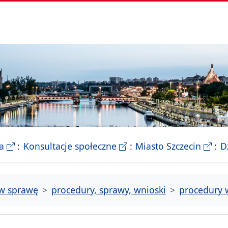
- Biletyn Informacji Publicznej Urzedu Miasta Szczeci
- strona konsultacji Miasta
- Ofic
a
Konsultacje społeczne
Miasto Szczecin
D
tw sprawę
procedury, sprawy, wnioski
procedury 