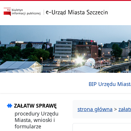
przejdź do głównego menu
przejdź do treści
BIP Urzędu Miast
ZAŁATW SPRAWĘ
strona główna
>
zała
procedury Urzędu
Miasta, wnioski i
formularze