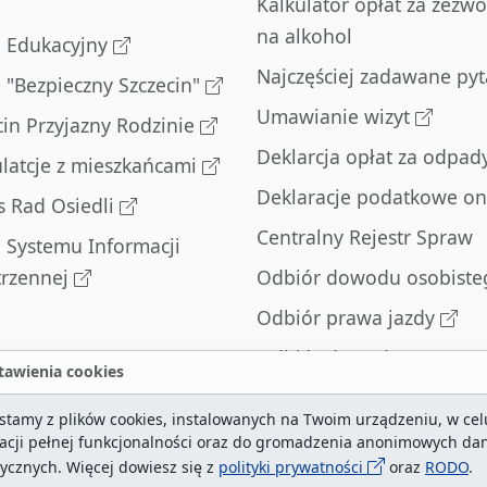
Kalkulator opłat za zezwo
na alkohol
l Edukacyjny
Najczęściej zadawane pyt
l "Bezpieczny Szczecin"
Umawianie wizyt
cin Przyjazny Rodzinie
Deklarcja opłat za odpad
latcje z mieszkańcami
Deklaracje podatkowe on
s Rad Osiedli
Centralny Rejestr Spraw
l Systemu Informacji
trzennej
Odbiór dowodu osobiste
Odbiór prawa jazdy
Odbiór dowodu
awienia cookies
rejestracyjnego
stamy z plików cookies, instalowanych na Twoim urządzeniu, w cel
Zatrzymane dowody
zacji pełnej funkcjonalności oraz do gromadzenia anonimowych da
rejestracyjne
tycznych. Więcej dowiesz się z
polityki prywatności
oraz
RODO
.