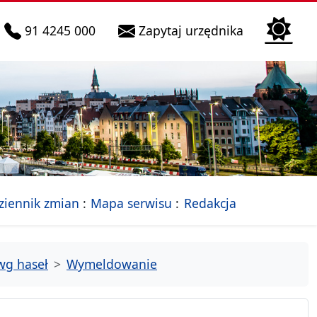
telefon do infolinii:
Biura Obsłu
91 4245 000
Zapytaj urzędnika
n
 Szczecin
jalna strona Miasta Szczecin
- drzewko rozdziałów
ziennik zmian
Mapa serwisu
Redakcja
wg haseł
Wymeldowanie