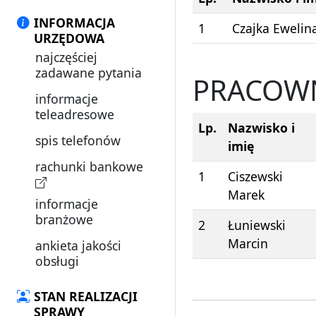
INFORMACJA
1
Czajka Ewelin
URZĘDOWA
najczęściej
zadawane pytania
PRACOW
informacje
teleadresowe
Lp.
Nazwisko i
spis telefonów
imię
rachunki bankowe
1
Ciszewski
Marek
informacje
branżowe
2
Łuniewski
Marcin
ankieta jakości
obsługi
STAN REALIZACJI
SPRAWY