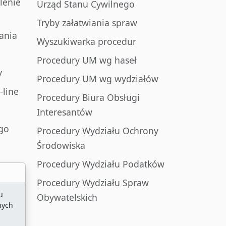
lenie
Urząd Stanu Cywilnego
Tryby załatwiania spraw
ania
Wyszukiwarka procedur
Procedury UM wg haseł
y
Procedury UM wg wydziałów
-line
Procedury Biura Obsługi
Interesantów
go
Procedury Wydziału Ochrony
Środowiska
Procedury Wydziału Podatków
Procedury Wydziału Spraw
u
Obywatelskich
nych