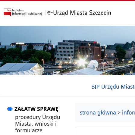
przejdź do głównego menu
przejdź do treści
BIP Urzędu Miast
ZAŁATW SPRAWĘ
strona główna
>
info
procedury Urzędu
Miasta, wnioski i
formularze