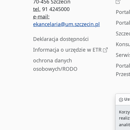
70-456 Szczecin
tel.
91 4245000
Porta
e-mail:
Porta
ekancelaria@um.szczecin.pl
Szcze
Deklaracja dostępności
Konsu
Informacja o urzędzie w ETR
Serwi
ochrona danych
Porta
osobowych/RODO
Przes
Ust
Korzy
reali
anali