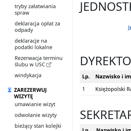
JEDNOST
tryby załatwiania
spraw
deklaracja opłat za
J
odpady
deklaracje na
podatki lokalne
DYREKTO
Rezerwacja terminu
ślubu w USC
windykacja
Lp.
Nazwisko i im
1
Księżopolski R
ZAREZERWUJ
WIZYTĘ
umawianie wizyt
SEKRETA
odwołanie wizyty
bieżący stan kolejki
Lp.
Nazwisko i im