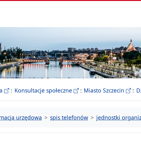
- Biletyn Informacji Publicznej Urzedu Miasta Szczeci
- strona konsultacji Miasta
- Ofic
a
Konsultacje społeczne
Miasto Szczecin
D
rmacja urzędowa
spis telefonów
jednostki organ