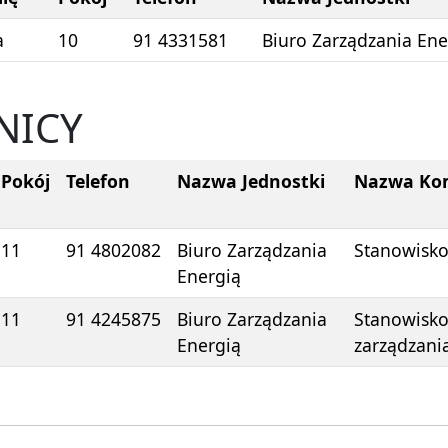
a
10
91 4331581
Biuro Zarządzania En
NICY
Pokój
Telefon
Nazwa Jednostki
Nazwa Ko
11
91 4802082
Biuro Zarządzania
Stanowisko
Energią
11
91 424
5875
Biuro Zarządzania
Stanowisko
Energią
zarządzani