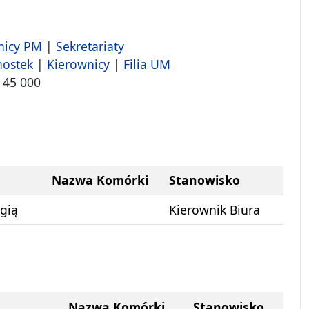
nicy PM
|
Sekretariaty
nostek
|
Kierownicy
|
Filia UM
 45 000
Nazwa Komórki
Stanowisko
rgią
Kierownik Biura
Nazwa Komórki
Stanowisko