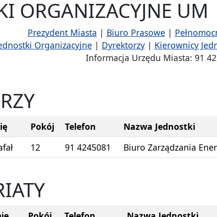
KI ORGANIZACYJNE UM
Prezydent Miasta
|
Biuro Prasowe
|
Pełnomoc
ednostki Organizacyjne
|
Dyrektorzy
|
Kierownicy Jed
Informacja Urzędu Miasta: 91 42
RZY
ię
Pokój
Telefon
Nazwa Jednostki
afał
12
91 424
5081
Biuro Zarządzania Ene
RIATY
ię
Pokój
Telefon
Nazwa Jednostki