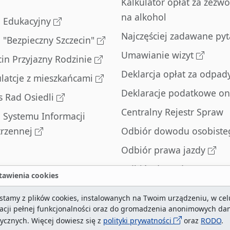
Kalkulator opłat za zezwo
na alkohol
l Edukacyjny
Najczęściej zadawane pyt
l "Bezpieczny Szczecin"
Umawianie wizyt
cin Przyjazny Rodzinie
Deklarcja opłat za odpad
latcje z mieszkańcami
Deklaracje podatkowe on
s Rad Osiedli
Centralny Rejestr Spraw
l Systemu Informacji
trzennej
Odbiór dowodu osobiste
Odbiór prawa jazdy
Odbiór dowodu
awienia cookies
rejestracyjnego
stamy z plików cookies, instalowanych na Twoim urządzeniu, w cel
Zatrzymane dowody
zacji pełnej funkcjonalności oraz do gromadzenia anonimowych da
rejestracyjne
tycznych. Więcej dowiesz się z
polityki prywatności
oraz
RODO
.