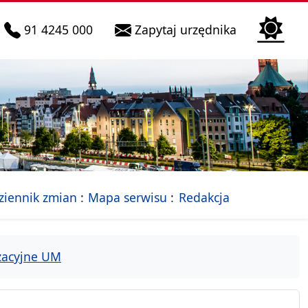
telefon do infolinii:
Biura Obsłu
91 4245 000
Zapytaj urzędnika
n
 Szczecin
jalna strona Miasta Szczecin
- drzewko rozdziałów
ziennik zmian
Mapa serwisu
Redakcja
izacyjne UM