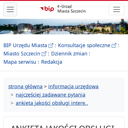
przejdź do głównego menu
- Biletyn Informacji Publicznej Ur
- stron
BIP Urzędu Miasta
Konsultacje społeczne
- Oficjalna strona Miasta Szczecin
Miasto Szczecin
Dziennik zmian
- drzewko rozdziałów
Mapa serwisu
Redakcja
strona główna
>
informacja urzędowa
najczęściej zadawane pytania
ankieta jakości obsługi intere..