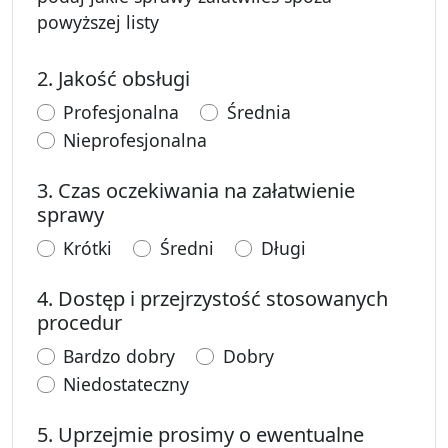
jeśli zaznaczyłeś inne sprawy
powyższej listy
2. Jakość obsługi
jakość obsługi:
jakość obsługi:
Profesjonalna
Średnia
jakość obsługi:
Nieprofesjonalna
3. Czas oczekiwania na załatwienie
sprawy
czas oczekiwania na załatwienie sprawy:
czas oczekiwania na załatwienie s
czas oczekiwania na z
Krótki
Średni
Długi
4. Dostęp i przejrzystość stosowanych
procedur
dostęp i przejrzystość stosowanych procedur:
dostęp i przejrzystość sto
Bardzo dobry
Dobry
dostęp i przejrzystość stosowanych procedur:
Niedostateczny
5. Uprzejmie prosimy o ewentualne