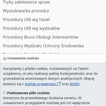
Tryby załatwiania spraw
Wyszukiwarka procedur
Procedury UM wg haseł
Procedury UM wg wydziałów
Procedury Biura Obsługi Interesantów
Procedury Wydziału Ochrony Środowiska
Procedury Wydziału Podatków
Ustawienia cookies
Procedury Wydziału Spraw Obywatelskich
Korzystamy z plików cookies, instalowanych na Twoim
urządzeniu, w celu realizacji pełnej funkcjonalności oraz do
gromadzenia anonimowych danych analitycznych. Więcej
dowiesz się z
polityki prywatności
oraz
RODO
.
liczba wizyt:
29005167
/ aktualna strona:
82702
/
najczęściej odwiedzane strony
/
ustawienia
Podstawowe pliki cookies
Konieczne do prawidłowego działania serwisu. W
cookies
ustawieniach przeglądarki możliwe jest ich wyłączenie.