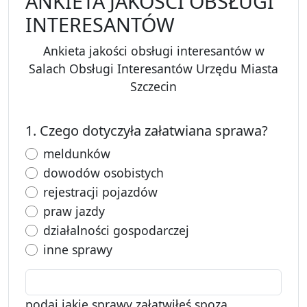
ANKIETA JAKOŚCI OBSŁUGI
INTERESANTÓW
Ankieta jakości obsługi interesantów w
Salach Obsługi Interesantów Urzędu Miasta
Szczecin
1. Czego dotyczyła załatwiana sprawa?
sprawa dotyczyła
meldunków
sprawa dotyczyła
dowodów osobistych
sprawa dotyczyła
rejestracji pojazdów
sprawa dotyczyła
praw jazdy
sprawa dotyczyła
działalności gospodarczej
sprawa dotyczyła
inne sprawy
podaj jakie sprawy załatwiłeś spoza