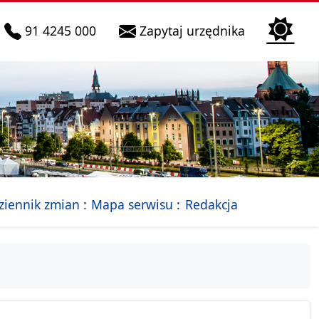
telefon do infolinii:
Biura Obsłu
91 4245 000
Zapytaj urzędnika
n
 Szczecin
jalna strona Miasta Szczecin
- drzewko rozdziałów
ziennik zmian
Mapa serwisu
Redakcja