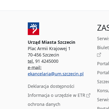
ZA
Serwi
Urząd Miasta Szczecin
Biule
Plac Armii Krajowej 1
70-456 Szczecin
tel.
91 4245000
Porta
e-mail:
Porta
ekancelaria@um.szczecin.pl
Szcze
Deklaracja dostępności
Konsu
Informacja o urzędzie w ETR
Serwi
ochrona danych
Porta