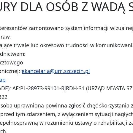
RY DLA OSÓB Z WADĄ 
nteresantów zamontowano system informacji wizualnej,
praw,
ające trwale lub okresowo trudności w komunikowani
ednictwem:
ocztowego
onicznej:
ekancelaria@um.szczecin.pl
uap
ADE): AE:PL-28973-99101-RJRDH-31 (URZĄD MIASTA SZ
322
 osoba uprawniona powinna zgłosić chęć skorzystania
 przed tym zdarzeniem, z wyłączeniem sytuacji nagłyc
epełnosprawną w rozumieniu ustawy o rehabilitacji z
ch.