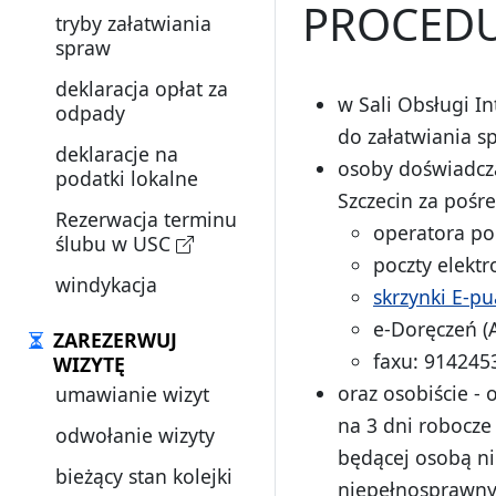
PROCEDU
tryby załatwiania
spraw
deklaracja opłat za
w Sali Obsługi I
odpady
do załatwiania s
deklaracje na
osoby doświadcz
podatki lokalne
Szczecin za pośr
Rezerwacja terminu
operatora p
ślubu w USC
poczty elektr
windykacja
skrzynki E-p
e-Doręczeń (
ZAREZERWUJ
faxu: 914245
WIZYTĘ
oraz osobiście -
umawianie wizyt
na 3 dni robocze
odwołanie wizyty
będącej osobą ni
bieżący stan kolejki
niepełnosprawny