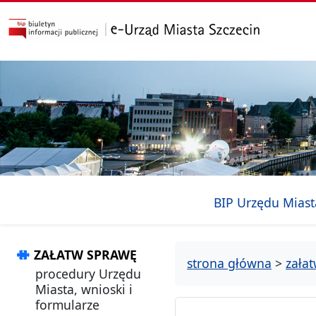
przejdź do głównego menu
przejdź do treści
BIP Urzędu Miast
ZAŁATW SPRAWĘ
strona główna
>
zała
procedury Urzędu
Miasta, wnioski i
formularze