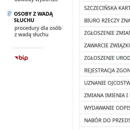
SZCZECIŃSKA KAR
OSOBY Z WADĄ
SŁUCHU
BIURO RZECZY ZN
procedury dla osób
ZGŁOSZENIE ZMIA
z wadą słuchu
ZAWARCIE ZWIĄZK
ZGŁOSZENIE UROD
REJESTRACJA ZGO
UZNANIE OJCOST
ZMIANA IMIENIA I
WYDAWANIE ODPIS
NABÓR DO PRZEDS