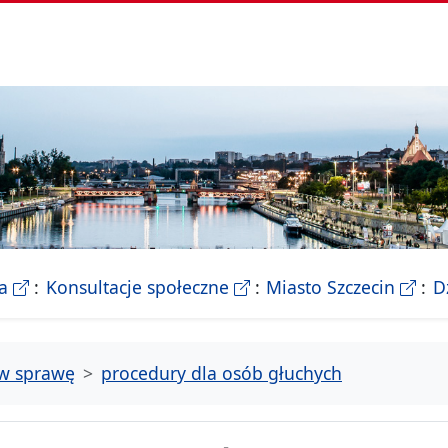
- Biletyn Informacji Publicznej Urzedu Miasta Szczeci
- strona konsultacji Miasta
- Ofic
a
Konsultacje społeczne
Miasto Szczecin
D
tw sprawę
procedury dla osób głuchych