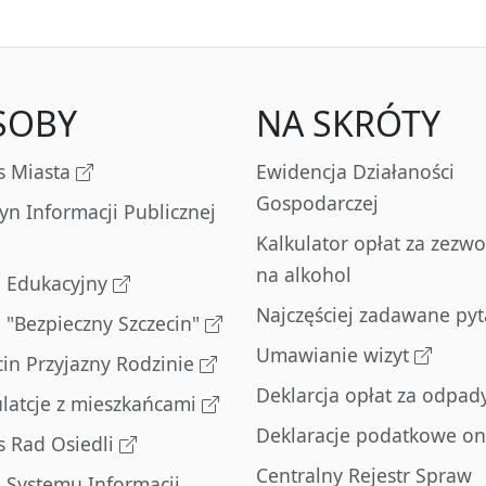
SOBY
NA SKRÓTY
s Miasta
Ewidencja Działaności
Gospodarczej
tyn Informacji Publicznej
Kalkulator opłat za zezwo
na alkohol
l Edukacyjny
Najczęściej zadawane pyt
l "Bezpieczny Szczecin"
Umawianie wizyt
cin Przyjazny Rodzinie
Deklarcja opłat za odpad
latcje z mieszkańcami
Deklaracje podatkowe on
s Rad Osiedli
Centralny Rejestr Spraw
l Systemu Informacji