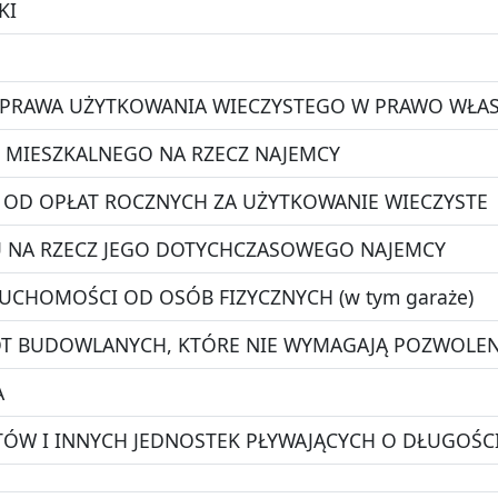
KI
 PRAWA UŻYTKOWANIA WIECZYSTEGO W PRAWO WŁA
 MIESZKALNEGO NA RZECZ NAJEMCY
I) OD OPŁAT ROCZNYCH ZA UŻYTKOWANIE WIECZYSTE
U NA RZECZ JEGO DOTYCHCZASOWEGO NAJEMCY
UCHOMOŚCI OD OSÓB FIZYCZNYCH (w tym garaże)
ÓT BUDOWLANYCH, KTÓRE NIE WYMAGAJĄ POZWOLE
A
HTÓW I INNYCH JEDNOSTEK PŁYWAJĄCYCH O DŁUGOŚC