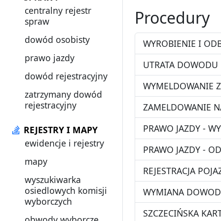
centralny rejestr
Procedury
spraw
dowód osobisty
WYROBIENIE I O
prawo jazdy
UTRATA DOWODU 
dowód rejestracyjny
WYMELDOWANIE Z
zatrzymany dowód
rejestracyjny
ZAMELDOWANIE NA
PRAWO JAZDY - W
REJESTRY I MAPY
ewidencje i rejestry
PRAWO JAZDY - O
mapy
REJESTRACJA POJ
wyszukiwarka
osiedlowych komisji
WYMIANA DOWODU
wyborczych
SZCZECIŃSKA KAR
obwody wyborcze