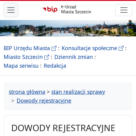
przejdź do głównego menu
- Biletyn Informacji Publicznej Ur
- stron
BIP Urzędu Miasta
Konsultacje społeczne
- Oficjalna strona Miasta Szczecin
Miasto Szczecin
Dziennik zmian
- drzewko rozdziałów
Mapa serwisu
Redakcja
strona główna
>
stan realizacji sprawy
Dowody rejestracyjne
DOWODY REJESTRACYJNE