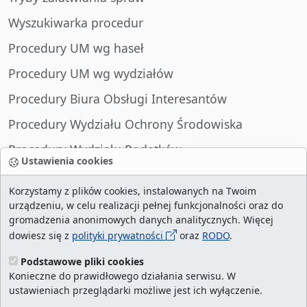
Wyszukiwarka procedur
Procedury UM wg haseł
Procedury UM wg wydziałów
Procedury Biura Obsługi Interesantów
Procedury Wydziału Ochrony Środowiska
Procedury Wydziału Podatków
Ustawienia cookies
Procedury Wydziału Spraw Obywatelskich
Korzystamy z plików cookies, instalowanych na Twoim
urządzeniu, w celu realizacji pełnej funkcjonalności oraz do
gromadzenia anonimowych danych analitycznych. Więcej
dowiesz się z
polityki prywatności
oraz
RODO
.
liczba wizyt:
29008971
/ aktualna strona:
548557
/
najczęściej odwiedzane strony
/
ustawienia
Podstawowe pliki cookies
Konieczne do prawidłowego działania serwisu. W
cookies
ustawieniach przeglądarki możliwe jest ich wyłączenie.