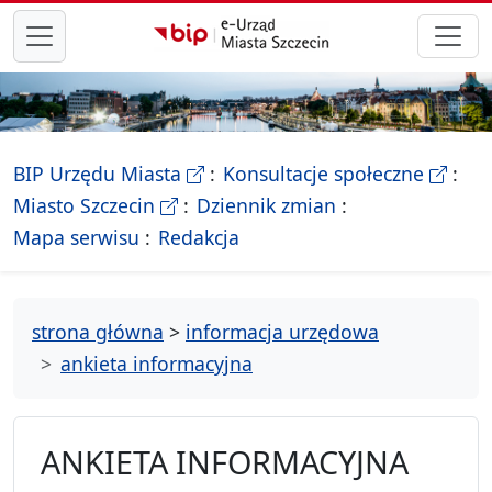
przejdź do głównego menu
- Biletyn Informacji Publicznej Ur
- stron
BIP Urzędu Miasta
Konsultacje społeczne
- Oficjalna strona Miasta Szczecin
Miasto Szczecin
Dziennik zmian
- drzewko rozdziałów
Mapa serwisu
Redakcja
strona główna
>
informacja urzędowa
ankieta informacyjna
ANKIETA INFORMACYJNA