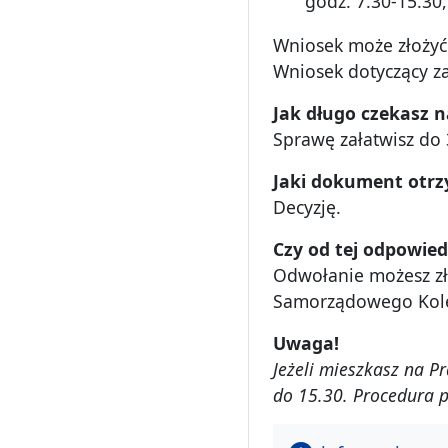
godz. 7.30-15.30,
Wniosek może złożyć:
Wniosek dotyczący za
Jak d
ługo czekasz n
Sprawę załatwisz do 
Jaki dokument otr
Decyzję.
Czy od tej odpowie
Odwołanie możesz zł
Samorządowego Kol
Uwaga!
Je
żeli mieszkasz na P
do 15.30. Procedura p