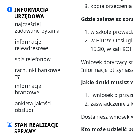
kopia orzeczenia
INFORMACJA
URZĘDOWA
Gdzie za
łatwisz spr
najczęściej
zadawane pytania
w szkole prowadz
w Biurze Obsługi
informacje
teleadresowe
15.30, w sali BOI
spis telefonów
Wniosek dotyczący st
Informacje otrzymasz
rachunki bankowe
Jakie druki musisz
informacje
branżowe
"wniosek o przy
ankieta jakości
zaświadczenie z
obsługi
Dostaniesz wniosek w
STAN REALIZACJI
Kto mo
że udzielić
SPRAWY