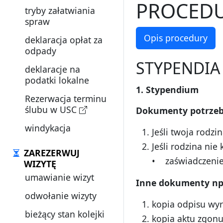
PROCEDU
tryby załatwiania
spraw
Opis procedury
deklaracja opłat za
odpady
STYPENDIA 
deklaracje na
podatki lokalne
1. Stypendium
Rezerwacja terminu
ślubu w USC
Dokumenty potrzeb
windykacja
Jeśli twoja rodz
Jeśli rodzina nie
ZAREZERWUJ
• zaświadczenie 
WIZYTĘ
umawianie wizyt
Inne dokumenty np
odwołanie wizyty
kopia odpisu wyr
bieżący stan kolejki
kopia aktu zgon