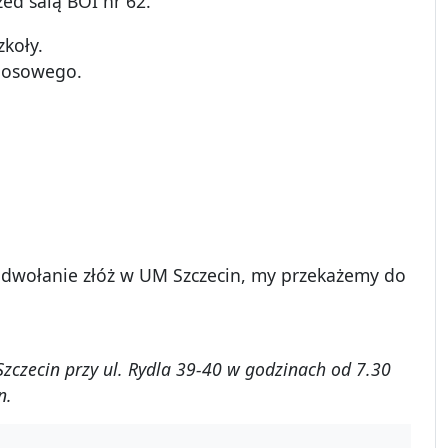
zed salą BOI nr 62.
zkoły.
 losowego.
Odwołanie złóż w UM Szczecin, my przekażemy do
Szczecin przy
ul. Rydla 39-40 w godzinach od 7.30
n.