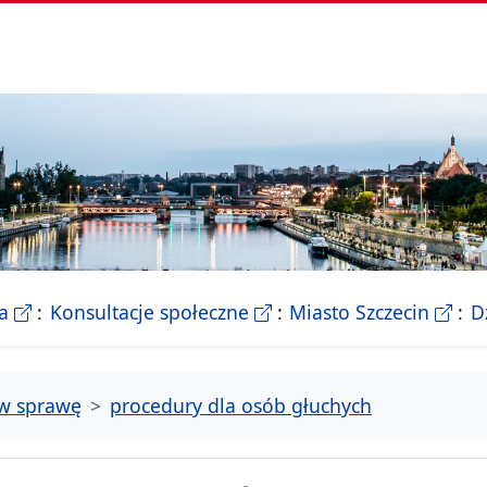
- Biletyn Informacji Publicznej Urzedu Miasta Szczeci
- strona konsultacji Miasta
- Ofic
a
Konsultacje społeczne
Miasto Szczecin
D
tw sprawę
procedury dla osób głuchych