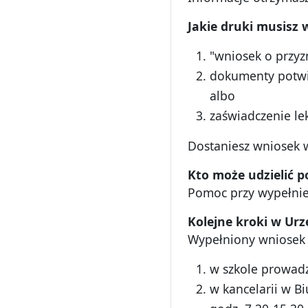
Jakie druki musisz
"wniosek o przyz
dokumenty potwi
albo
zaświadczenie le
Dostaniesz wniosek w
Kto mo
że udzielić
Pomoc przy wypełnien
Kolejne kroki w Urz
Wypełniony wniosek 
w szkole prowadz
w kancelarii w B