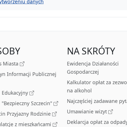
ytworzeniu danych
SOBY
NA SKRÓTY
s Miasta
Ewidencja Działaności
Gospodarczej
tyn Informacji Publicznej
Kalkulator opłat za zezwo
na alkohol
l Edukacyjny
Najczęściej zadawane pyt
l "Bezpieczny Szczecin"
Umawianie wizyt
cin Przyjazny Rodzinie
Deklarcja opłat za odpad
latcje z mieszkańcami