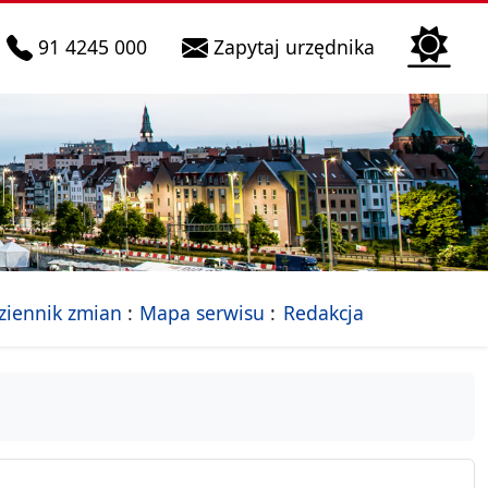
telefon do infolinii:
Biura Obsłu
91 4245 000
Zapytaj urzędnika
n
 Szczecin
jalna strona Miasta Szczecin
- drzewko rozdziałów
ziennik zmian
Mapa serwisu
Redakcja