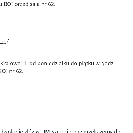
 BOI przed salą nr 62.
czeń
 Krajowej 1, od poniedziałku do piątku w godz.
BOI nr 62.
Odwołanie złóż w UM Szczecin, my przekażemy do