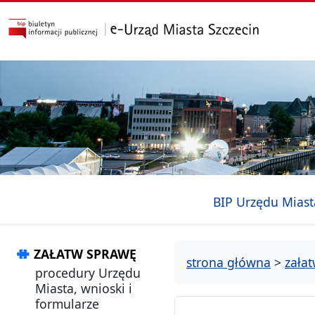
przejdź do głównego menu
przejdź do treści
BIP Urzędu Miast
ZAŁATW SPRAWĘ
strona główna
>
zała
procedury Urzędu
Miasta, wnioski i
formularze