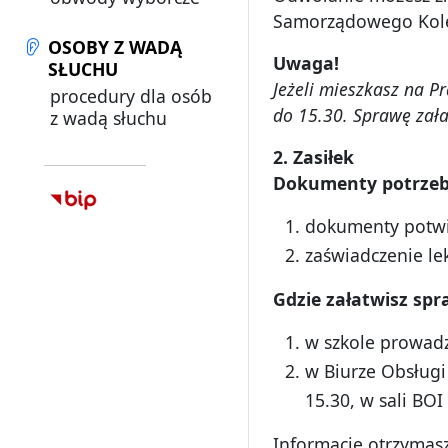
Samorządowego Kol
OSOBY Z WADĄ
Uwaga!
SŁUCHU
Je
żeli mieszkasz na P
procedury dla osób
do 15.30. Sprawę zał
z wadą słuchu
2. Zasi
łek
Dokumenty potrzeb
dokumenty potwie
zaświadczenie le
Gdzie za
łatwisz spr
w szkole prowadz
w Biurze Obsługi
15.30, w sali BOI
Informacje otrzymas