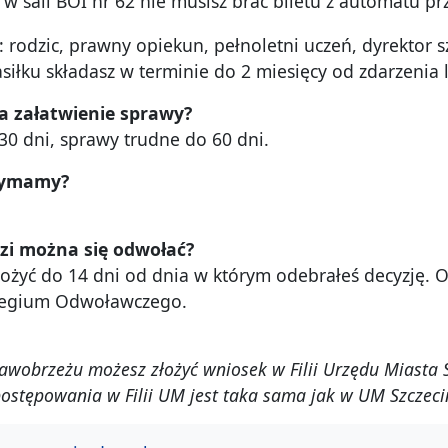
 w sali BOI nr 62 nie musisz brać biletu z automatu pr
 rodzic, prawny opiekun, pełnoletni uczeń, dyrektor s
siłku składasz w terminie do 2 miesięcy od zdarzenia
a załatwienie sprawy?
30 dni, sprawy trudne do 60 dni.
zymamy?
dzi mo
żna się odwołać?
ożyć do 14 dni od dnia w którym odebrałeś decyzję. 
egium Odwoławczego.
rawobrzeżu możesz złożyć wniosek w Filii Urzędu Miasta 
ostępowania w Filii
UM jest taka sama jak w UM Szczeci