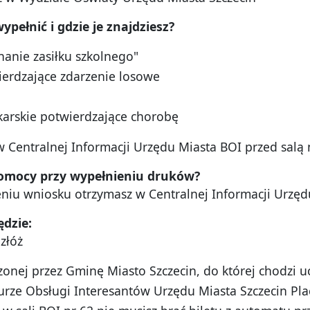
 wype
łnić i gdzie je znajdziesz?
nanie zasiłku szkolnego"
erdzające zdarzenie losowe
karskie potwierdzające chorobę
 Centralnej Informacji Urzędu Miasta BOI przed salą n
 pomocy przy wypełnieniu druków?
iu wniosku otrzymasz w Centralnej Informacji Urzędu
ędzie:
złóż
onej przez Gminę Miasto Szczecin, do której chodzi u
iurze Obsługi Interesantów Urzędu Miasta Szczecin Pla