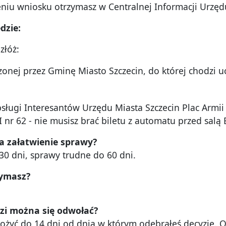
iu wniosku otrzymasz w Centralnej Informacji Urzędu
dzie:
złóż:
onej przez Gminę Miasto Szczecin, do której chodzi u
bsługi Interesantów Urzędu Miasta Szczecin Plac Armii
I nr 62 - nie musisz brać biletu z automatu przed salą 
a załatwienie sprawy?
30 dni, sprawy trudne do 60 dni.
zymasz?
dzi mo
żna się odwołać?
ożyć do 14 dni od dnia w którym odebrałeś decyzję. 