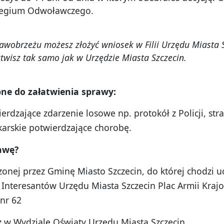
egium Odwoławczego.
rawobrzeżu możesz złożyć wniosek w Filii Urzędu Miasta 
atwisz tak samo jak
w Urzędzie Miasta Szczecin.
ne do za
łatwienia sprawy:
rdzające zdarzenie losowe np. protokół z Policji, str
karskie potwierdzające chorobę.
awę?
onej przez Gminę Miasto Szczecin, do której chodzi u
 Interesantów Urzędu Miasta Szczecin Plac Armii Krajo
 nr 62
z w Wydziale Oświaty Urzędu Miasta Szczecin