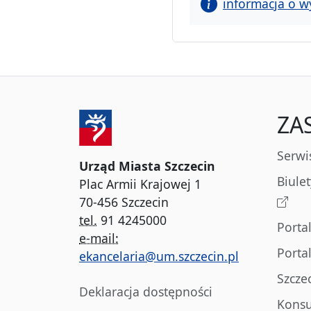
informacja o w
ZA
Serwi
Urząd Miasta Szczecin
Biule
Plac Armii Krajowej 1
70-456 Szczecin
tel.
91 4245000
Porta
e-mail:
Porta
ekancelaria@um.szczecin.pl
Szcze
Deklaracja dostępności
Konsu