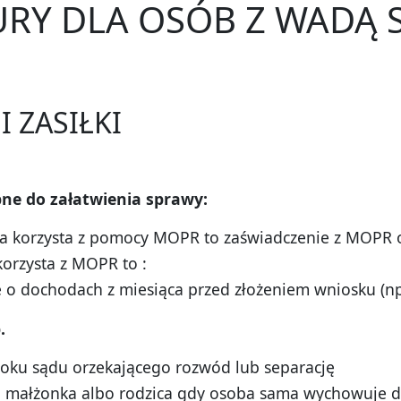
RY DLA OSÓB Z WADĄ 
I ZASIŁKI
ne do za
łatwienia sprawy:
ina korzysta z pomocy MOPR to zaświadczenie z MOPR 
 korzysta z MOPR to :
o dochodach z miesiąca przed złożeniem wniosku (np.
.
oku sądu orzekającego rozwód lub separację
u małżonka albo rodzica gdy osoba sama wychowuje d