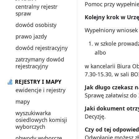
Pomoc przy wypełnien
centralny rejestr
spraw
Kolejny krok w Urz
ę
dowód osobisty
Wypełniony wniosek 
prawo jazdy
w szkole prowadz
dowód rejestracyjny
albo
zatrzymany dowód
rejestracyjny
w kancelarii Biura O
7.30-15.30, w sali BO
REJESTRY I MAPY
Jak d
ługo czekasz n
ewidencje i rejestry
Sprawę załatwisz do 
mapy
Jaki dokument otr
wyszukiwarka
Decyzję.
osiedlowych komisji
wyborczych
Czy od tej odpowie
Odwołanie możesz zł
obwody wyborcze