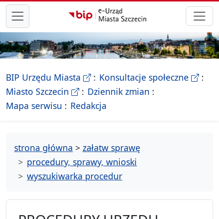
przejdź do głównego menu
- Biletyn Informacji Publicznej Ur
- stron
BIP Urzędu Miasta
Konsultacje społeczne
- Oficjalna strona Miasta Szczecin
Miasto Szczecin
Dziennik zmian
- drzewko rozdziałów
Mapa serwisu
Redakcja
strona główna
>
załatw sprawę
procedury, sprawy, wnioski
wyszukiwarka procedur