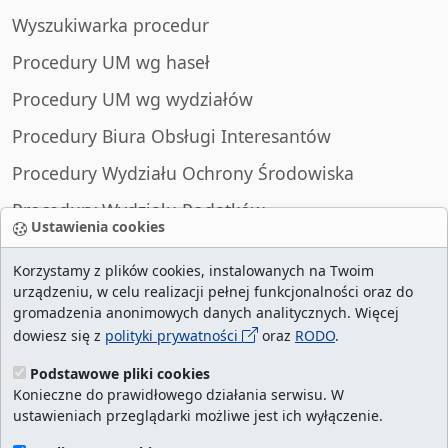
Wyszukiwarka procedur
Procedury UM wg haseł
Procedury UM wg wydziałów
Procedury Biura Obsługi Interesantów
Procedury Wydziału Ochrony Środowiska
Procedury Wydziału Podatków
Ustawienia cookies
Procedury Wydziału Spraw Obywatelskich
Korzystamy z plików cookies, instalowanych na Twoim
urządzeniu, w celu realizacji pełnej funkcjonalności oraz do
gromadzenia anonimowych danych analitycznych. Więcej
dowiesz się z
polityki prywatności
oraz
RODO
.
liczba wizyt:
29001594
/ aktualna strona:
2128919
/
najczęściej odwiedzane strony
/
ustawienia
Podstawowe pliki cookies
Konieczne do prawidłowego działania serwisu. W
cookies
ustawieniach przeglądarki możliwe jest ich wyłączenie.
Urząd Miasta Szczecin. Portal eurzad.szczecin.pl