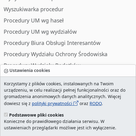
Wyszukiwarka procedur
Procedury UM wg haseł
Procedury UM wg wydziałów
Procedury Biura Obsługi Interesantów
Procedury Wydziału Ochrony Środowiska
Procedury Wydziału Podatków
Ustawienia cookies
Procedury Wydziału Spraw Obywatelskich
Korzystamy z plików cookies, instalowanych na Twoim
urządzeniu, w celu realizacji pełnej funkcjonalności oraz do
gromadzenia anonimowych danych analitycznych. Więcej
dowiesz się z
polityki prywatności
oraz
RODO
.
liczba wizyt:
29023006
/ aktualna strona:
2133141
/
najczęściej odwiedzane strony
/
ustawienia
Podstawowe pliki cookies
Konieczne do prawidłowego działania serwisu. W
cookies
ustawieniach przeglądarki możliwe jest ich wyłączenie.