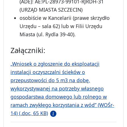
(ADE): AE:PL-28973-99101-RJRDH-31
(URZĄD MIASTA SZCZECIN)
osobiście w Kancelarii (prawe skrzydło
Urzędu – sala 62) lub w Filii Urzędu
Miasta (ul. Rydla 39-40).
Załączniki:
„Wniosek o zgłoszenie do eksploatacji
instalacji oczyszczalni ścieków o
przepustowości do 5 m3 na dobę,
wykorzystywanej na potrzeby własnego
gospodarstwa domowego lub rolnego w
ramach zwykłego korzystania z wód” (WOŚr-
14) (.doc, 65 KB)