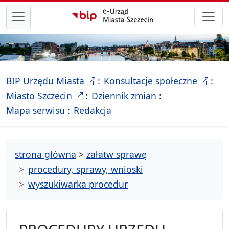
przejdź do głównego menu
- Biletyn Informacji Publicznej Ur
- stron
BIP Urzędu Miasta
Konsultacje społeczne
- Oficjalna strona Miasta Szczecin
Miasto Szczecin
Dziennik zmian
- drzewko rozdziałów
Mapa serwisu
Redakcja
strona główna
>
załatw sprawę
procedury, sprawy, wnioski
wyszukiwarka procedur