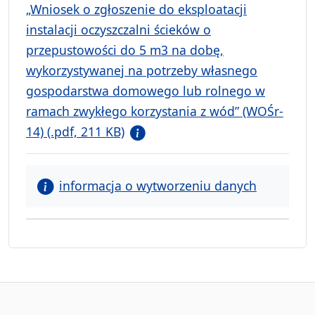
„Wniosek o zgłoszenie do eksploatacji
instalacji oczyszczalni ścieków o
przepustowości do 5 m3 na dobę,
wykorzystywanej na potrzeby własnego
gospodarstwa domowego lub rolnego w
ramach zwykłego korzystania z wód” (WOŚr-
14) (.pdf, 211 KB)
informacja o wytworzeniu danych