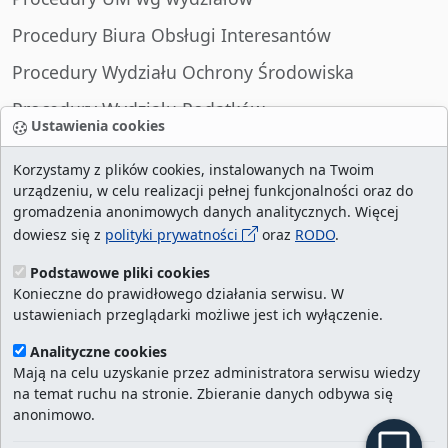
Procedury Biura Obsługi Interesantów
Procedury Wydziału Ochrony Środowiska
Procedury Wydziału Podatków
Ustawienia cookies
Procedury Wydziału Spraw Obywatelskich
Korzystamy z plików cookies, instalowanych na Twoim
urządzeniu, w celu realizacji pełnej funkcjonalności oraz do
gromadzenia anonimowych danych analitycznych. Więcej
dowiesz się z
polityki prywatności
oraz
RODO
.
liczba wizyt:
28992875
/ aktualna strona:
2128438
/
najczęściej odwiedzane strony
/
ustawienia
Podstawowe pliki cookies
Konieczne do prawidłowego działania serwisu. W
cookies
ustawieniach przeglądarki możliwe jest ich wyłączenie.
Urząd Miasta Szczecin. Portal eurzad.szczecin.pl
Analityczne cookies
jest integralną częścią Biuletynu Informacji
Mają na celu uzyskanie przez administratora serwisu wiedzy
na temat ruchu na stronie. Zbieranie danych odbywa się
Publicznej Urzędu Miasta Szczecin.
anonimowo.
Kontakt:
ekancelaria@um.szczecin.pl