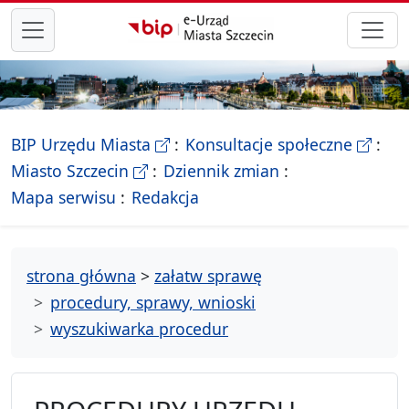
przejdź do głównego menu
- Biletyn Informacji Publicznej Ur
- stron
BIP Urzędu Miasta
Konsultacje społeczne
- Oficjalna strona Miasta Szczecin
Miasto Szczecin
Dziennik zmian
- drzewko rozdziałów
Mapa serwisu
Redakcja
strona główna
>
załatw sprawę
procedury, sprawy, wnioski
wyszukiwarka procedur