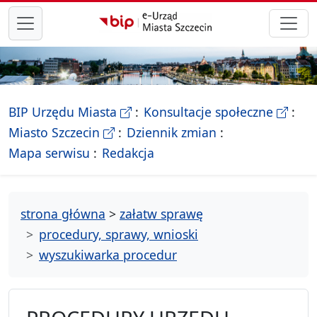
przejdź do głównego menu
- Biletyn Informacji Publicznej Ur
- stron
BIP Urzędu Miasta
Konsultacje społeczne
- Oficjalna strona Miasta Szczecin
Miasto Szczecin
Dziennik zmian
- drzewko rozdziałów
Mapa serwisu
Redakcja
strona główna
>
załatw sprawę
procedury, sprawy, wnioski
wyszukiwarka procedur