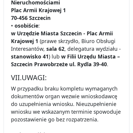
Nieruchomościami
Plac Armii Krajowej 1
70-456 Szczecin
•
osobiście
:
w Urzędzie Miasta Szczecin - Plac Armii
Krajowej 1
(prawe skrzydło, Biuro Obsługi
Interesantów,
sala 62
, delegatura wydziału -
stanowisko 41
) lub
w Filii Urzędu Miasta –
Szczecin Prawobrzeże ul. Rydla 39-40
.
VII.UWAGI:
W przypadku braku kompletu wymaganych
dokumentów organ wezwie wnioskodawcę
do uzupełnienia wniosku. Nieuzupełnienie
wniosku we wskazanym terminie spowoduje
pozostawienie go bez rozpatrzenia.