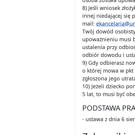
8) Jeśli wniosek zło
innej niedającej się
mail:
ekancelaria@um
Twój dowód osobisty
upoważnieniu musi b
ustalenia przy odbio
odbiór dowodu i usta
9) Gdy odbierasz no
o której mowa w pkt 
zgłoszona jego utrat
10) Jeżeli dziecko p
5 lat, to musi być o
PODSTAWA PR
- ustawa z dnia 6 sier