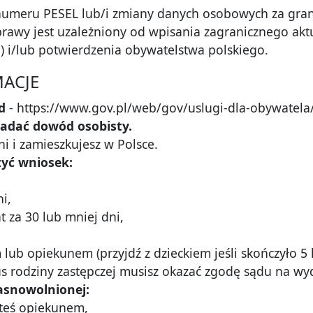
umeru PESEL lub/i zmiany danych osobowych za grani
prawy jest uzależniony od wpisania zagranicznego aktu
) i/lub potwierdzenia obywatelstwa polskiego.
ACJE
d
- https://www.gov.pl/web/gov/uslugi-dla-obywate
iadać dowód osobisty.
ni i zamieszkujesz w Polsce.
żyć wniosek:
ni,
at za 30 lub mniej dni,
m lub opiekunem (przyjdź z dzieckiem jeśli skończyło 5 l
atus rodziny zastępczej musisz okazać zgodę sądu na 
asnowolnionej:
esteś opiekunem,