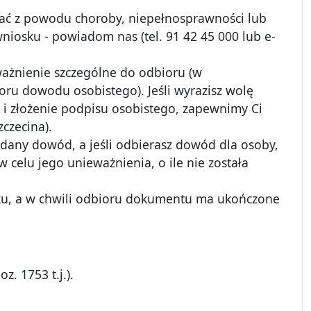
ebrać z powodu choroby, niepełnosprawności lub
wniosku - powiadom nas (tel. 91 42 45 000 lub e-
ażnienie szczególne do odbioru (w
ru dowodu osobistego). Jeśli wyrazisz wolę
ą i złożenie podpisu osobistego, zapewnimy Ci
czecina).
dany dowód, a jeśli odbierasz dowód dla osoby,
 celu jego unieważnienia, o ile nie została
iosku, a w chwili odbioru dokumentu ma ukończone
z. 1753 t.j.).