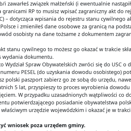
lub/i zawarłeś związek małżeński (i ewentualnie nastąp
granicami RP to musisz wpisać zagraniczny akt do re
) – dotycząca wpisania do rejestru stanu cywilnego a
 w Polsce i zmieniłeś dane osobowe za granicą na pod
dowód osobisty na dane tożsame z dokumentem zagrani
i akt stanu cywilnego to możesz go okazać w trakcie 
es wydania dokumentu.
, to Wydział Spraw Obywatelskich zwróci się do USC o 
numeru PESEL (do uzyskania dowodu osobistego) potr
sz polski paszport zabierz go ze sobą do urzędu, nawet j
tnich 5 lat, przyspieszy to proces wyrobienia dowodu 
jęciem. W przypadku uzasadnionych wątpliwości co 
ntu potwierdzającego posiadanie obywatelstwa polsk
 właściwym urzędzie wojewódzkim i okazać je w trak
żyć wniosek poza urzędem gminy.