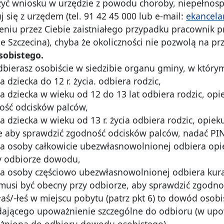
ożyć wniosku w urzędzie z powodu choroby, niepełnosp
 się z urzędem (tel. 91 42 45 000 lub e-mail:
ekancela
iu przez Ciebie zaistniałego przypadku pracownik pr
e Szczecina), chyba że okoliczności nie pozwolą na pr
obistego.
bierasz osobiście w siedzibie organu gminy, w którym
 dziecka do 12 r. życia. odbiera rodzic,
a dziecka w wieku od 12 do 13 lat odbiera rodzic, opi
ość odcisków palców,
a dziecka w wieku od 13 r. życia odbiera rodzic, opie
e aby sprawdzić zgodność odcisków palców, nadać PIN
la osoby całkowicie ubezwłasnowolnionej odbiera op
y odbiorze dowodu,
la osoby częściowo ubezwłasnowolnionej odbiera kura
usi być obecny przy odbiorze, aby sprawdzić zgodno
yłaś/-łeś w miejscu pobytu (patrz pkt 6) to dowód osob
ającego upoważnienie szczególne do odbioru (w upow
żniona do odbioru dowodu osobistego).