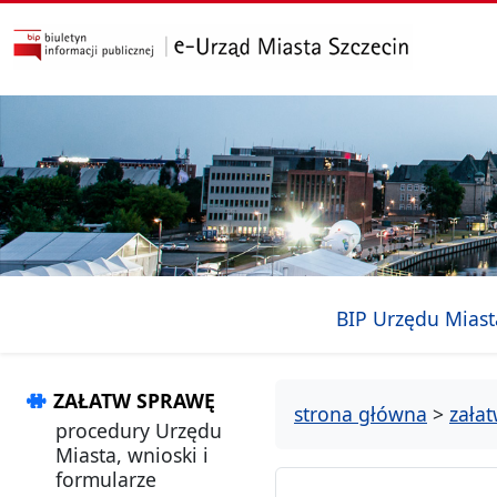
przejdź do głównego menu
przejdź do treści
BIP Urzędu Miast
ZAŁATW SPRAWĘ
strona główna
>
zała
procedury Urzędu
Miasta, wnioski i
formularze