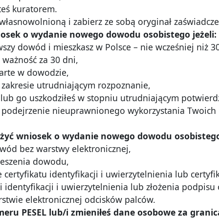
steś kuratorem.
własnowolnioną i zabierz ze sobą oryginał zaświadcze
iosek o wydanie nowego dowodu osobistego jeżeli:
rwszy dowód i mieszkasz w Polsce – nie wcześniej niż 3
 ważność za 30 dni,
warte w dowodzie,
 zakresie utrudniającym rozpoznanie,
 lub go uszkodziłeś w stopniu utrudniającym potwierd
podejrzenie nieuprawnionego wykorzystania Twoich 
żyć wniosek o wydanie nowego dowodu osobistego 
wód bez warstwy elektronicznej,
wieszenia dowodu,
certyfikatu identyfikacji i uwierzytelnienia lub certy
 identyfikacji i uwierzytelnienia lub złożenia podpisu
rstwie elektronicznej odcisków palców.
meru PESEL lub/i zmieniłeś dane osobowe za granic