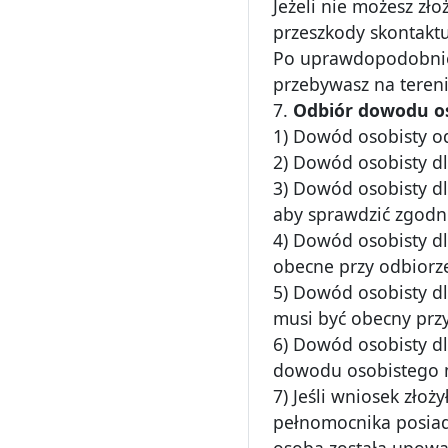
Jeżeli nie możesz zł
przeszkody skontaktuj
Po uprawdopodobnien
przebywasz na tereni
7.
Odbiór dowodu os
1) Dowód osobisty od
2) Dowód osobisty dla
3) Dowód osobisty dl
aby sprawdzić zgodn
4) Dowód osobisty dl
obecne przy odbiorz
5) Dowód osobisty d
musi być obecny prz
6) Dowód osobisty d
dowodu osobistego m
7) Jeśli wniosek złoż
pełnomocnika posiad
osoba została upowa