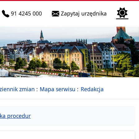
telefon do infolinii:
Biura Obsłu
91 4245 000
Zapytaj urzędnika
n
 Szczecin
jalna strona Miasta Szczecin
- drzewko rozdziałów
ziennik zmian
Mapa serwisu
Redakcja
ka procedur