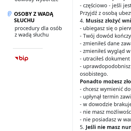
- częściowo - jeśli je
Przyjdź z osobą ubez
OSOBY Z WADĄ
SŁUCHU
4.
Musisz złożyć wn
procedury dla osób
- ubiegasz się o pie
z wadą słuchu
- Twój dowód kończy
- zmieniłeś dane za
- zmieniłeś wygląd w
- utraciłeś dokument
- uprawdopodobnisz 
osobistego.
Ponadto możesz zło
- chcesz wymienić do
- upłynął termin za
- w dowodzie brakuje 
- nie masz możliwości
- nie posiadasz w wa
5.
Jeśli nie masz nu