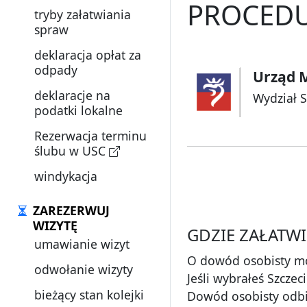
PROCEDU
tryby załatwiania
spraw
deklaracja opłat za
odpady
Urząd M
deklaracje na
Wydział 
podatki lokalne
Rezerwacja terminu
ślubu w USC
windykacja
ZAREZERWUJ
WIZYTĘ
GDZIE ZAŁATWI
umawianie wizyt
O dowód osobisty mo
odwołanie wizyty
Jeśli wybrałeś Szczec
bieżący stan kolejki
Dowód osobisty odbie