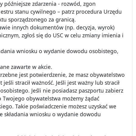
iły późniejsze zdarzenia - rozwód, zgon
jestru stanu cywilnego – patrz procedura Urzędu
ktu sporządzonego za granicą.
stawie innych dokumentów (np. decyzja, wyrok)
cznym, zgłoś się do USC w celu zmiany imienia i
składania wniosku o wydanie dowodu osobistego,
dane zawarte w akcie.
zebne jest potwierdzenie, że masz obywatelstwo
eśli stracił ważność. Jeśli jest ważny lub stracił
osobistego. Jeśli nie posiadasz paszportu zabierz
do Twojego obywatelstwa możemy żądać
iego. Takie poświadczenie możesz uzyskać we
cie składania wniosku o wydanie dowodu