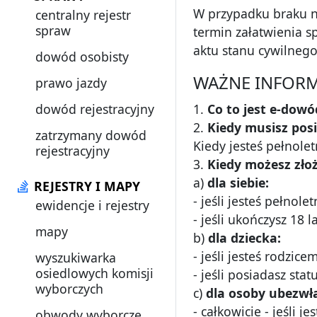
W przypadku braku n
centralny rejestr
spraw
termin załatwienia s
aktu stanu cywilnego
dowód osobisty
WAŻNE INFORM
prawo jazdy
dowód rejestracyjny
1.
Co to jest e-dowó
2.
Kiedy musisz pos
zatrzymany dowód
Kiedy jesteś pełnolet
rejestracyjny
3.
Kiedy możesz zło
a)
dla siebie:
REJESTRY I MAPY
- jeśli jesteś pełnolet
ewidencje i rejestry
- jeśli ukończysz 18 l
mapy
b)
dla dziecka:
- jeśli jesteś rodzice
wyszukiwarka
osiedlowych komisji
- jeśli posiadasz st
wyborczych
c)
dla osoby ubezwł
- całkowicie - jeśli j
obwody wyborcze