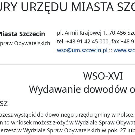
RY URZĘDU MIASTA SZ
pl. Armii Krajowej 1, 70-456 Sz
iasta Szczecin
tel. +48 91 42 45 000, fax +48 
Spraw Obywatelskich
wso@um.szczecin.pl
::
www.szc
WSO-XVI
Wydawanie dowodów os
SZ
żesz wystąpić do dowolnego urzędu gminy w Polsce.
in to wniosek możesz złożyć w Wydziale Spraw Obywatel
rzesz w Wydziale Spraw Obywatelskich w pok. 27 lub w