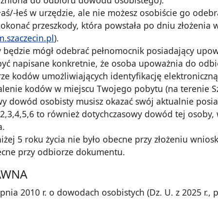
żyłaś/-łeś w urzędzie, ale nie możesz osobiście go od
 pokonać przeszkody, która powstała po dniu złożenia 
.szaczecin.pl
).
 będzie mógł odebrać pełnomocnik posiadający upow
yć napisane konkretnie, że osoba upoważnia do odbio
rze kodów umożliwiających identyfikację elektroniczn
lenie kodów w miejscu Twojego pobytu (na terenie Sz
wy dowód osobisty musisz okazać swój aktualnie posia
2,3,4,5,6 to również dotychczasowy dowód tej osoby, w
a.
oniżej 5 roku życia nie było obecne przy złożeniu wn
becne przy odbiorze dokumentu.
AWNA
pnia 2010 r. o dowodach osobistych (Dz. U. z 2025 r., po