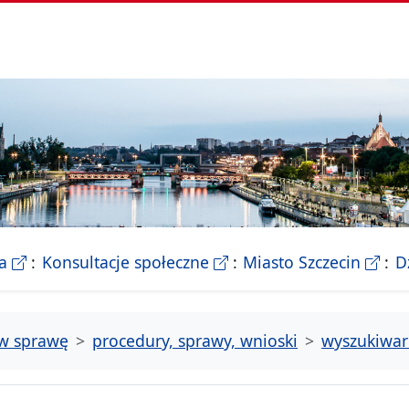
- Biletyn Informacji Publicznej Urzedu Miasta Szczeci
- strona konsultacji Miasta
- Ofic
a
Konsultacje społeczne
Miasto Szczecin
D
tw sprawę
procedury, sprawy, wnioski
wyszukiwar