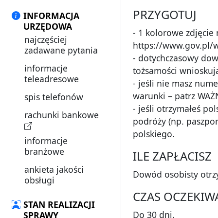
PRZYGOTUJ
INFORMACJA
URZĘDOWA
- 1 kolorowe zdjęcie 
najczęściej
https://www.gov.pl/
zadawane pytania
- dotychczasowy dowó
informacje
tożsamości wnioskują
teleadresowe
- jeśli nie masz num
warunki – patrz WAŻ
spis telefonów
- jeśli otrzymałeś p
rachunki bankowe
podróży (np. paszpo
polskiego.
informacje
branżowe
ILE ZAPŁACISZ
ankieta jakości
Dowód osobisty otrz
obsługi
CZAS OCZEKIW
STAN REALIZACJI
Do 30 dni.
SPRAWY