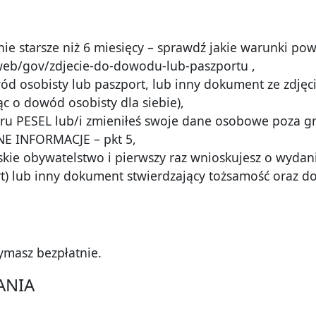
nie starsze niż 6 miesięcy – sprawdź jakie warunki pow
web/gov/zdjecie-do-dowodu-lub-paszportu ,
d osobisty lub paszport, lub inny dokument ze zdjęc
c o dowód osobisty dla siebie),
eru PESEL lub/i zmieniłeś swoje dane osobowe poza g
NE INFORMACJE – pkt 5,
olskie obywatelstwo i pierwszy raz wnioskujesz o wyd
rt) lub inny dokument stwierdzający tożsamość oraz 
ymasz bezpłatnie.
ANIA