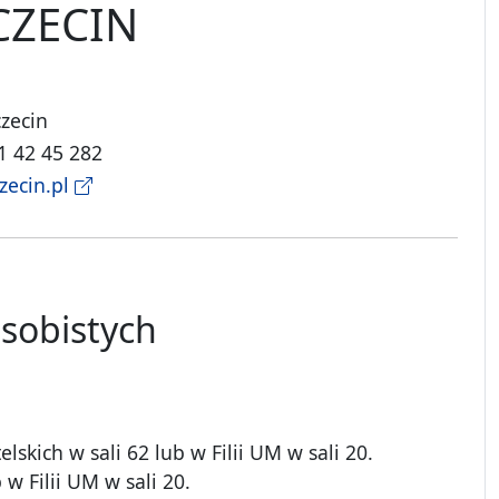
CZECIN
czecin
91 42 45 282
zecin.pl
obistych
skich w sali 62 lub w Filii UM w sali 20.
 Filii UM w sali 20.