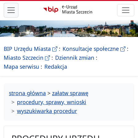
przejdź do głównego menu
- Biletyn Informacji Publicznej Ur
- stron
BIP Urzędu Miasta
Konsultacje społeczne
- Oficjalna strona Miasta Szczecin
Miasto Szczecin
Dziennik zmian
- drzewko rozdziałów
Mapa serwisu
Redakcja
strona główna
>
załatw sprawę
procedury, sprawy, wnioski
wyszukiwarka procedur