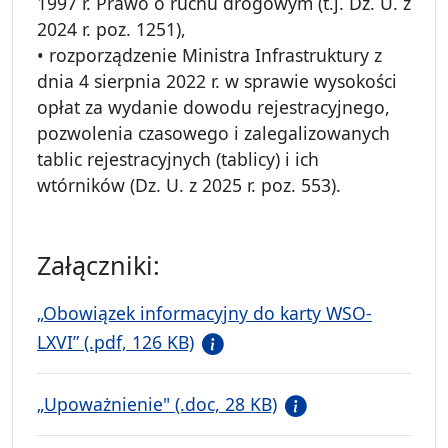
1997 r. Prawo o ruchu drogowym (t.j. Dz. U. z
2024 r. poz. 1251),
• rozporządzenie Ministra Infrastruktury z
dnia 4 sierpnia 2022 r. w sprawie wysokości
opłat za wydanie dowodu rejestracyjnego,
pozwolenia czasowego i zalegalizowanych
tablic rejestracyjnych (tablicy) i ich
wtórników (Dz. U. z 2025 r. poz. 553).
Załączniki:
„Obowiązek informacyjny do karty WSO-
LXVI” (.pdf, 126 KB)
„Upoważnienie" (.doc, 28 KB)