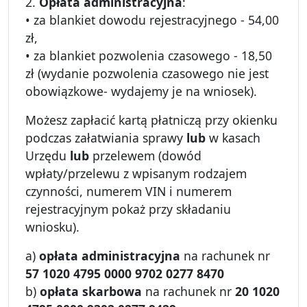
2.
Opłata administracyjna
:
• za blankiet dowodu rejestracyjnego - 54,00
zł,
• za blankiet pozwolenia czasowego - 18,50
zł (wydanie pozwolenia czasowego nie jest
obowiązkowe- wydajemy je na wniosek).
Możesz zapłacić kartą płatniczą przy okienku
podczas załatwiania sprawy
lub
w kasach
Urzędu
lub
przelewem (dowód
wpłaty/przelewu z wpisanym rodzajem
czynności, numerem VIN i numerem
rejestracyjnym pokaż przy składaniu
wniosku).
a)
opłata administracyjna
na rachunek nr
57 1020 4795 0000 9702 0277 8470
b)
opłata skarbowa
na rachunek nr
20 1020