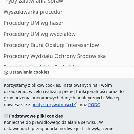
Tryby załatwiania spraw
Wyszukiwarka procedur
Procedury UM wg haseł
Procedury UM wg wydziałów
Procedury Biura Obsługi Interesantów
Procedury Wydziału Ochrony Środowiska
Procedury Wydziału Podatków
Ustawienia cookies
Procedury Wydziału Spraw Obywatelskich
Korzystamy z plików cookies, instalowanych na Twoim
urządzeniu, w celu realizacji pełnej funkcjonalności oraz do
gromadzenia anonimowych danych analitycznych. Więcej
dowiesz się z
polityki prywatności
oraz
RODO
.
liczba wizyt:
29001407
/ aktualna strona:
2128910
/
najczęściej odwiedzane strony
/
ustawienia
Podstawowe pliki cookies
Konieczne do prawidłowego działania serwisu. W
cookies
ustawieniach przeglądarki możliwe jest ich wyłączenie.