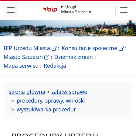
przejdź do głównego menu
- Biletyn Informacji Publicznej Ur
- stron
BIP Urzędu Miasta
Konsultacje społeczne
- Oficjalna strona Miasta Szczecin
Miasto Szczecin
Dziennik zmian
- drzewko rozdziałów
Mapa serwisu
Redakcja
strona główna
>
załatw sprawę
procedury, sprawy, wnioski
wyszukiwarka procedur