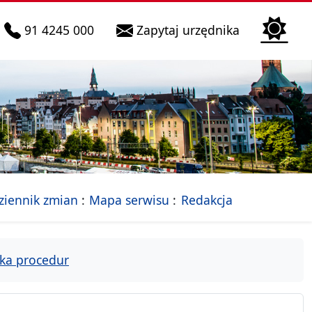
telefon do infolinii:
Biura Obsłu
91 4245 000
Zapytaj urzędnika
n
 Szczecin
jalna strona Miasta Szczecin
- drzewko rozdziałów
ziennik zmian
Mapa serwisu
Redakcja
ka procedur