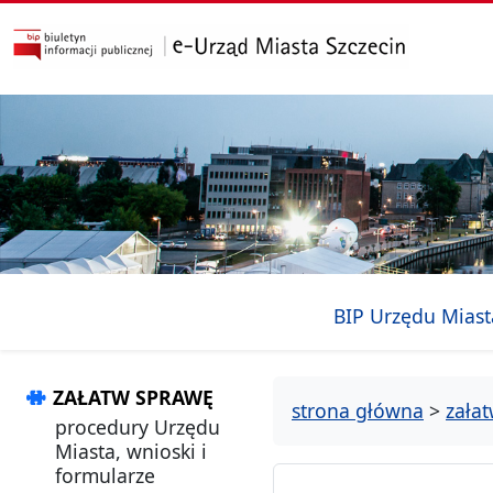
przejdź do głównego menu
przejdź do treści
BIP Urzędu Miast
ZAŁATW SPRAWĘ
strona główna
>
zała
procedury Urzędu
Miasta, wnioski i
formularze