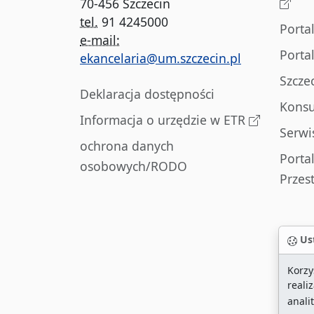
70-456 Szczecin
tel.
91 4245000
Porta
e-mail:
Porta
ekancelaria@um.szczecin.pl
Szcze
Deklaracja dostępności
Konsu
Informacja o urzędzie w ETR
Serwi
ochrona danych
Porta
osobowych/RODO
Przes
Ust
Korzy
reali
anali