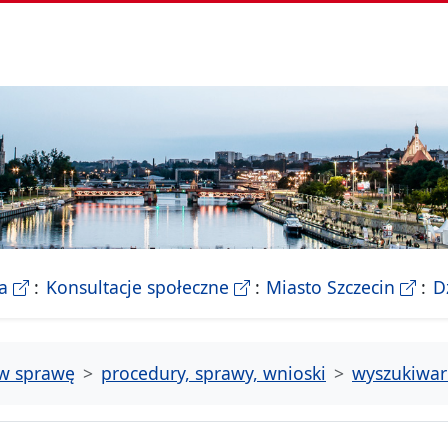
- Biletyn Informacji Publicznej Urzedu Miasta Szczeci
- strona konsultacji Miasta
- Ofic
a
Konsultacje społeczne
Miasto Szczecin
D
tw sprawę
procedury, sprawy, wnioski
wyszukiwar