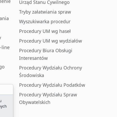
lenie
Urząd Stanu Cywilnego
Tryby załatwiania spraw
ania
Wyszukiwarka procedur
Procedury UM wg haseł
y
Procedury UM wg wydziałów
-line
Procedury Biura Obsługi
Interesantów
go
Procedury Wydziału Ochrony
Środowiska
Procedury Wydziału Podatków
Procedury Wydziału Spraw
u
Obywatelskich
nych