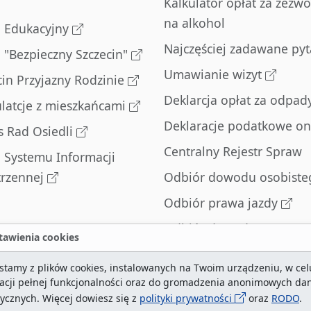
Kalkulator opłat za zezwo
na alkohol
l Edukacyjny
Najczęściej zadawane pyt
l "Bezpieczny Szczecin"
Umawianie wizyt
cin Przyjazny Rodzinie
Deklarcja opłat za odpad
latcje z mieszkańcami
Deklaracje podatkowe on
s Rad Osiedli
Centralny Rejestr Spraw
l Systemu Informacji
trzennej
Odbiór dowodu osobiste
Odbiór prawa jazdy
Odbiór dowodu
awienia cookies
rejestracyjnego
stamy z plików cookies, instalowanych na Twoim urządzeniu, w cel
Zatrzymane dowody
zacji pełnej funkcjonalności oraz do gromadzenia anonimowych da
rejestracyjne
tycznych. Więcej dowiesz się z
polityki prywatności
oraz
RODO
.