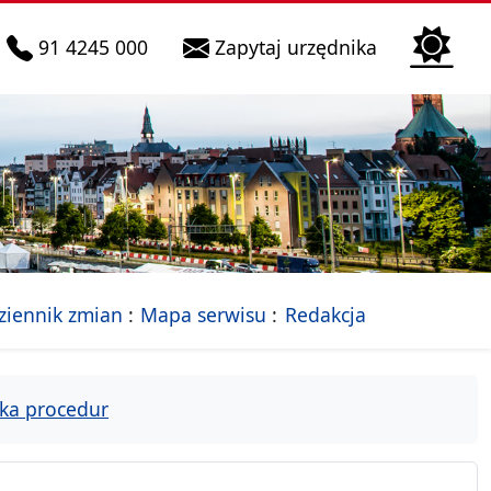
telefon do infolinii:
Biura Obsłu
91 4245 000
Zapytaj urzędnika
n
 Szczecin
jalna strona Miasta Szczecin
- drzewko rozdziałów
ziennik zmian
Mapa serwisu
Redakcja
ka procedur