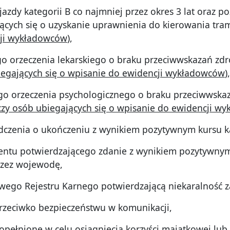
jazdy kategorii B co najmniej przez okres 3 lat oraz
jących się o uzyskanie uprawnienia do kierowania tra
cji wykładowców
),
go orzeczenia lekarskiego o braku przeciwwskazań zd
iegających się o wpisanie do ewidencji wykładowców
),
go orzeczenia psychologicznego o braku przeciwwska
czy osób ubiegających się o wpisanie do ewidencji w
adczenia o ukończeniu z wynikiem pozytywnym kursu 
entu potwierdzającego zdanie z wynikiem pozytywnym
rzez wojewodę,
owego Rejestru Karnego potwierdzającą niekaralność z
eciwko bezpieczeństwu w komunikacji,
łnione w celu osiągnięcia korzyści majątkowej lub o