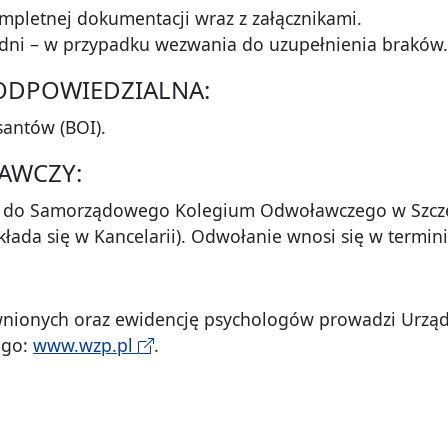
mpletnej dokumentacji wraz z załącznikami.
0 dni – w przypadku wezwania do uzupełnienia braków.
 ODPOWIEDZIALNA:
santów (BOI).
AWCZY:
ę do Samorządowego Kolegium Odwoławczego w Szczec
kłada się w Kancelarii). Odwołanie wnosi się w termini
awnionych oraz ewidencję psychologów prowadzi Urz
ego:
www.wzp.pl
.