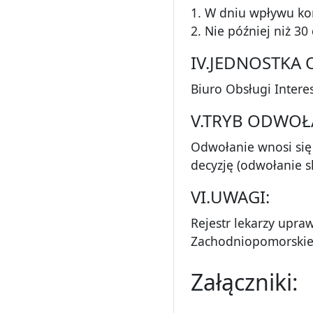
1. W dniu wpływu ko
2. Nie później niż 3
IV.JEDNOSTKA
Biuro Obsługi Intere
V.TRYB ODWOŁ
Odwołanie wnosi si
decyzję (odwołanie s
VI.UWAGI:
Rejestr lekarzy upr
Zachodniopomorski
Załączniki: