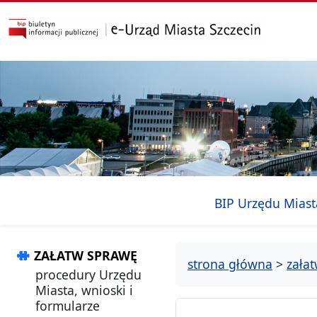
przejdź do głównego menu
przejdź do treści
BIP Urzędu Miast
ZAŁATW SPRAWĘ
strona główna
>
zała
procedury Urzędu
Miasta, wnioski i
formularze