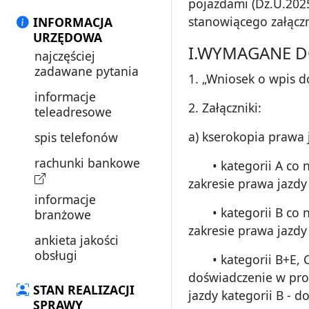
pojazdami (Dz.U.2025 
stanowiącego załączni
INFORMACJA
URZĘDOWA
I.WYMAGANE 
najczęściej
zadawane pytania
1. „Wniosek o wpis 
informacje
2. Załączniki:
teleadresowe
a) kserokopia prawa 
spis telefonów
rachunki bankowe
• kategorii A co naj
zakresie prawa jazdy 
informacje
• kategorii B co naj
branżowe
zakresie prawa jazdy 
ankieta jakości
obsługi
• kategorii B+E, C1,
doświadczenie w pro
STAN REALIZACJI
jazdy kategorii B - 
SPRAWY