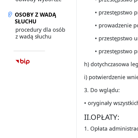
• przestępstwo pr
OSOBY Z WADĄ
SŁUCHU
• prowadzenie pojaz
procedury dla osób
z wadą słuchu
• przestępstwo umy
• przestępstwo prze
h) dotychczasowa leg
i) potwierdzenie wnie
3. Do wglądu:
• oryginały wszystk
II.OPŁATY:
1. Opłata administra