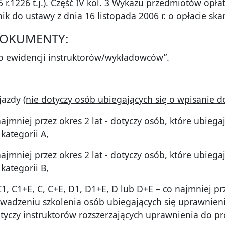
r.1226 t.j.). Część IV kol. 3 Wykazu przedmiotów opłat
k do ustawy z dnia 16 listopada 2006 r. o opłacie skar
DOKUMENTY:
do ewidencji instruktorów/wykładowców”.
jazdy (
nie dotyczy osób ubiegających się o wpisanie 
mniej przez okres 2 lat - dotyczy osób, które ubiegaj
kategorii A,
mniej przez okres 2 lat - dotyczy osób, które ubiegaj
kategorii B,
 C1+E, C, C+E, D1, D1+E, D lub D+E – co najmniej prz
wadzeniu szkolenia osób ubiegających się uprawnien
dotyczy instruktorów rozszerzających uprawnienia do p