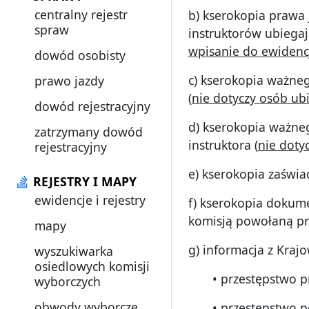
centralny rejestr
b) kserokopia prawa 
spraw
instruktorów ubiega
wpisanie do ewiden
dowód osobisty
c) kserokopia ważne
prawo jazdy
(
nie dotyczy osób ub
dowód rejestracyjny
d) kserokopia ważne
zatrzymany dowód
instruktora (
nie doty
rejestracyjny
e) kserokopia zaświ
REJESTRY I MAPY
ewidencje i rejestry
f) kserokopia dokum
komisją powołaną p
mapy
g) informacja z Kraj
wyszukiwarka
osiedlowych komisji
• przestępstwo prz
wyborczych
obwody wyborcze
• przestępstwo pope