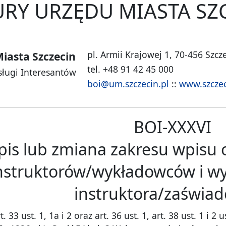
RY URZĘDU MIASTA SZ
pl. Armii Krajowej 1, 70-456 Szcz
iasta Szczecin
tel. +48 91 42 45 000
sługi Interesantów
boi@um.szczecin.pl
::
www.szczec
BOI-XXXVI
is lub zmiana zakresu wpisu 
nstruktorów/wykładowców i wy
instruktora/zaświad
33 ust. 1, 1a i 2 oraz art. 36 ust. 1, art. 38 ust. 1 i 2 