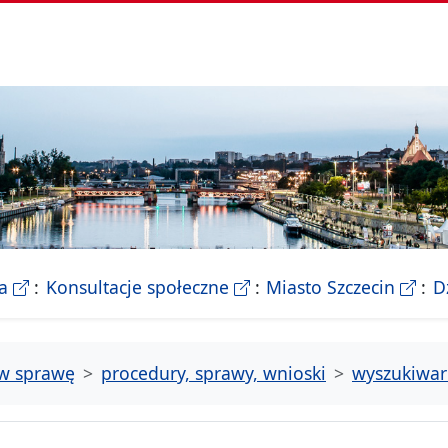
- Biletyn Informacji Publicznej Urzedu Miasta Szczeci
- strona konsultacji Miasta
- Ofic
a
Konsultacje społeczne
Miasto Szczecin
D
tw sprawę
procedury, sprawy, wnioski
wyszukiwar