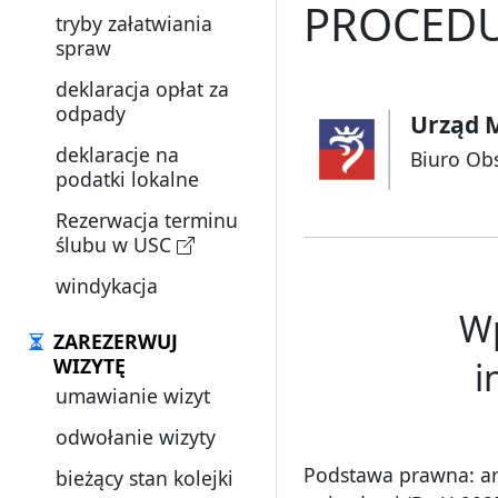
PROCEDU
tryby załatwiania
spraw
deklaracja opłat za
odpady
Urząd M
deklaracje na
Biuro Ob
podatki lokalne
Rezerwacja terminu
ślubu w USC
windykacja
Wp
ZAREZERWUJ
WIZYTĘ
i
umawianie wizyt
odwołanie wizyty
Podstawa prawna: art. 
bieżący stan kolejki