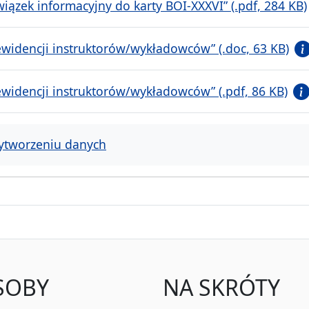
iązek informacyjny do karty BOI-XXXVI” (.pdf, 284 KB)
widencji instruktorów/wykładowców” (.doc, 63 KB)
widencji instruktorów/wykładowców” (.pdf, 86 KB)
ytworzeniu danych
SOBY
NA SKRÓTY