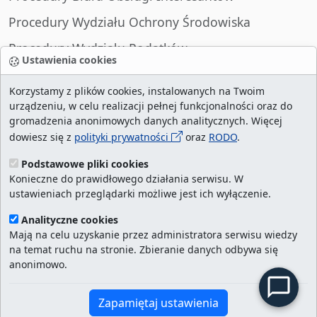
Procedury Wydziału Ochrony Środowiska
Procedury Wydziału Podatków
Ustawienia cookies
Procedury Wydziału Spraw Obywatelskich
Korzystamy z plików cookies, instalowanych na Twoim
urządzeniu, w celu realizacji pełnej funkcjonalności oraz do
gromadzenia anonimowych danych analitycznych. Więcej
dowiesz się z
polityki prywatności
oraz
RODO
.
liczba wizyt:
29008826
/ aktualna strona:
2131214
/
najczęściej odwiedzane strony
/
ustawienia
Podstawowe pliki cookies
Konieczne do prawidłowego działania serwisu. W
cookies
ustawieniach przeglądarki możliwe jest ich wyłączenie.
Urząd Miasta Szczecin. Portal eurzad.szczecin.pl
Analityczne cookies
jest integralną częścią Biuletynu Informacji
Mają na celu uzyskanie przez administratora serwisu wiedzy
na temat ruchu na stronie. Zbieranie danych odbywa się
Publicznej Urzędu Miasta Szczecin.
anonimowo.
Kontakt:
ekancelaria@um.szczecin.pl
Zapamiętaj ustawienia