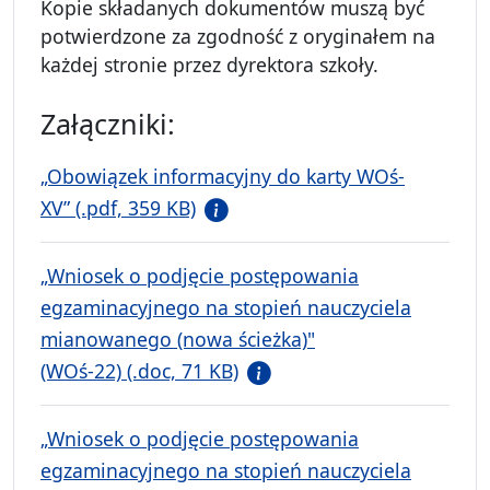
Kopie składanych dokumentów muszą być
potwierdzone za zgodność z oryginałem na
każdej stronie przez dyrektora szkoły.
Załączniki:
„Obowiązek informacyjny do karty WOś-
XV” (.pdf, 359 KB)
„Wniosek o podjęcie postępowania
egzaminacyjnego na stopień nauczyciela
mianowanego (nowa ścieżka)"
(WOś-22) (.doc, 71 KB)
„Wniosek o podjęcie postępowania
egzaminacyjnego na stopień nauczyciela