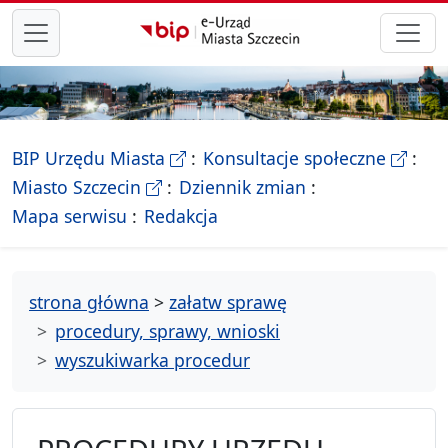
przejdź do głównego menu
- Biletyn Informacji Publicznej Ur
- stron
BIP Urzędu Miasta
Konsultacje społeczne
- Oficjalna strona Miasta Szczecin
Miasto Szczecin
Dziennik zmian
- drzewko rozdziałów
Mapa serwisu
Redakcja
strona główna
>
załatw sprawę
procedury, sprawy, wnioski
wyszukiwarka procedur