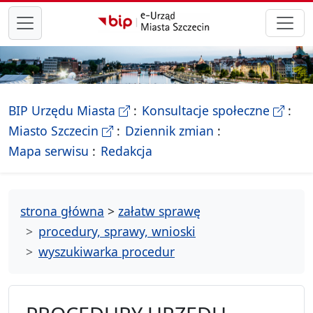
przejdź do głównego menu
- Biletyn Informacji Publicznej Ur
- stron
BIP Urzędu Miasta
Konsultacje społeczne
- Oficjalna strona Miasta Szczecin
Miasto Szczecin
Dziennik zmian
- drzewko rozdziałów
Mapa serwisu
Redakcja
strona główna
>
załatw sprawę
procedury, sprawy, wnioski
wyszukiwarka procedur