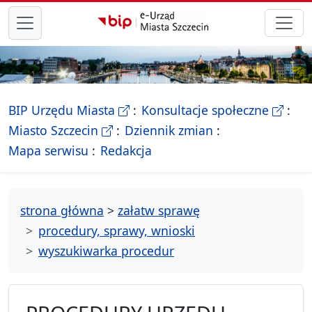
przejdź do głównego menu
- Biletyn Informacji Publicznej Ur
- stron
BIP Urzędu Miasta
Konsultacje społeczne
- Oficjalna strona Miasta Szczecin
Miasto Szczecin
Dziennik zmian
- drzewko rozdziałów
Mapa serwisu
Redakcja
strona główna
>
załatw sprawę
procedury, sprawy, wnioski
wyszukiwarka procedur