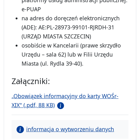
platformy usług administracji publicznej:
e-PUAP
na adres do doręczeń elektronicznych
(ADE): AE:PL-28973-99101-RJRDH-31
(URZĄD MIASTA SZCZECIN)
osobiście w Kancelarii (prawe skrzydło
Urzędu – sala 62) lub w Filii Urzędu
Miasta (ul. Rydla 39-40).
Załączniki:
„Obowiązek informacyjny do karty WOŚr-
XIX" (.pdf, 88 KB)
informacja o wytworzeniu danych