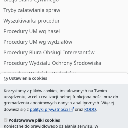
Tryby załatwiania spraw
Wyszukiwarka procedur
Procedury UM wg haseł
Procedury UM wg wydziałów
Procedury Biura Obsługi Interesantów
Procedury Wydziału Ochrony Środowiska
Procedury Wydziału Podatków
Ustawienia cookies
Procedury Wydziału Spraw Obywatelskich
Korzystamy z plików cookies, instalowanych na Twoim
urządzeniu, w celu realizacji pełnej funkcjonalności oraz do
gromadzenia anonimowych danych analitycznych. Więcej
dowiesz się z
polityki prywatności
oraz
RODO
.
liczba wizyt:
29019663
/ aktualna strona:
2132935
/
najczęściej odwiedzane strony
/
ustawienia
Podstawowe pliki cookies
Konieczne do prawidłowego działania serwisu. W