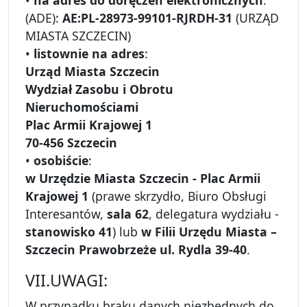
•
na adres do doręczeń elektronicznych
:
(ADE):
AE:PL-28973-99101-RJRDH-31
(URZĄD
MIASTA SZCZECIN)
•
listownie na adres
:
Urząd Miasta Szczecin
Wydział Zasobu i Obrotu
Nieruchomościami
Plac Armii Krajowej 1
70-456 Szczecin
•
osobiście
:
w Urzędzie Miasta Szczecin - Plac Armii
Krajowej 1
(prawe skrzydło, Biuro Obsługi
Interesantów,
sala 62
, delegatura wydziału -
stanowisko 41
) lub
w Filii Urzędu Miasta –
Szczecin Prawobrzeże ul. Rydla 39-40
.
VII.UWAGI:
W przypadku braku danych niezbędnych do