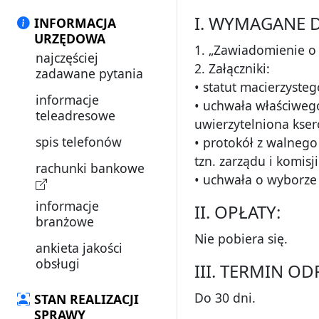
I. WYMAGANE 
INFORMACJA
URZĘDOWA
1. „Zawiadomienie o 
najczęściej
2. Załączniki:
zadawane pytania
• statut macierzyste
informacje
• uchwała właściwego
teleadresowe
uwierzytelniona kser
spis telefonów
• protokół z walnego
tzn. zarządu i komisji
rachunki bankowe
• uchwała o wyborze 
informacje
II. OPŁATY:
branżowe
Nie pobiera się.
ankieta jakości
obsługi
III. TERMIN O
Do 30 dni.
STAN REALIZACJI
SPRAWY