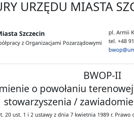
RY URZĘDU MIASTA SZ
pl. Armii 
iasta Szczecin
tel. +48 9
półpracy z Organizacjami Pozarządowymi
bwop@um.
BWOP-II
ienie o powołaniu terenowej 
stowarzyszenia / zawiadomie
 20 ust. 1 i 2 ustawy z dnia 7 kwietnia 1989 r. Prawo o