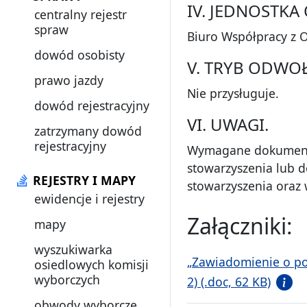
IV. JEDNOSTK
centralny rejestr
spraw
Biuro Współpracy z 
dowód osobisty
V. TRYB ODWO
prawo jazdy
Nie przysługuje.
dowód rejestracyjny
VI. UWAGI.
zatrzymany dowód
rejestracyjny
Wymagane dokumenty 
stowarzyszenia lub d
REJESTRY I MAPY
stowarzyszenia oraz 
ewidencje i rejestry
Załączniki:
mapy
wyszukiwarka
„Zawiadomienie o po
osiedlowych komisji
wyborczych
2) (.doc, 62 KB)
obwody wyborcze