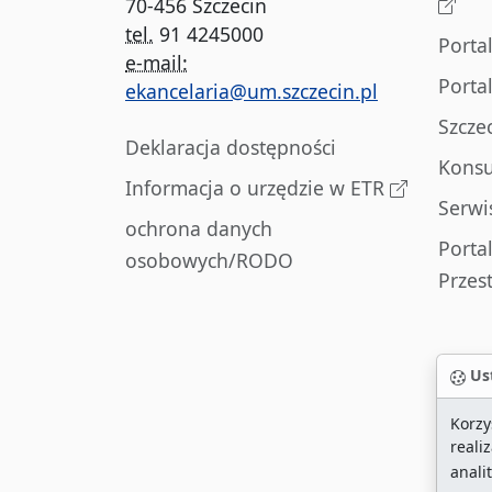
70-456 Szczecin
tel.
91 4245000
Porta
e-mail:
Porta
ekancelaria@um.szczecin.pl
Szcze
Deklaracja dostępności
Konsu
Informacja o urzędzie w ETR
Serwi
ochrona danych
Porta
osobowych/RODO
Przes
Ust
Korzy
reali
anali