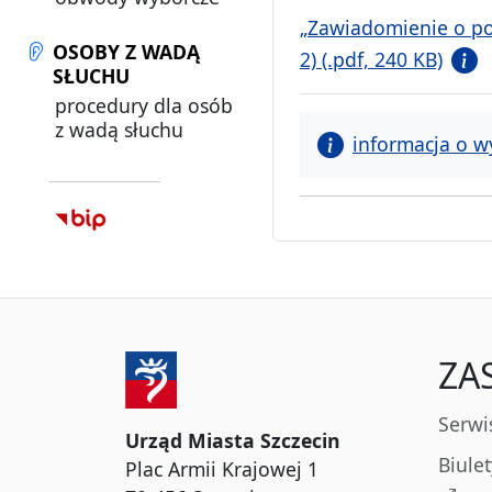
„Zawiadomienie o po
OSOBY Z WADĄ
2) (.pdf, 240 KB)
SŁUCHU
procedury dla osób
z wadą słuchu
informacja o w
ZA
Serwi
Urząd Miasta Szczecin
Biule
Plac Armii Krajowej 1