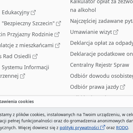
Kalkulator opłat za zezwo
na alkohol
l Edukacyjny
Najczęściej zadawane pyt
l "Bezpieczny Szczecin"
Umawianie wizyt
cin Przyjazny Rodzinie
Deklarcja opłat za odpad
latcje z mieszkańcami
Deklaracje podatkowe on
s Rad Osiedli
Centralny Rejestr Spraw
l Systemu Informacji
trzennej
Odbiór dowodu osobiste
Odbiór prawa jazdy
Odbiór dowodu
awienia cookies
rejestracyjnego
stamy z plików cookies, instalowanych na Twoim urządzeniu, w cel
Zatrzymane dowody
zacji pełnej funkcjonalności oraz do gromadzenia anonimowych da
rejestracyjne
tycznych. Więcej dowiesz się z
polityki prywatności
oraz
RODO
.