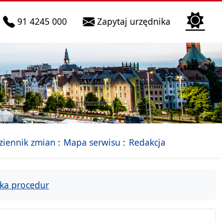
telefon do infolinii:
Biura Obsłu
91 4245 000
Zapytaj urzędnika
n
 Szczecin
jalna strona Miasta Szczecin
- drzewko rozdziałów
ziennik zmian
Mapa serwisu
Redakcja
ka procedur