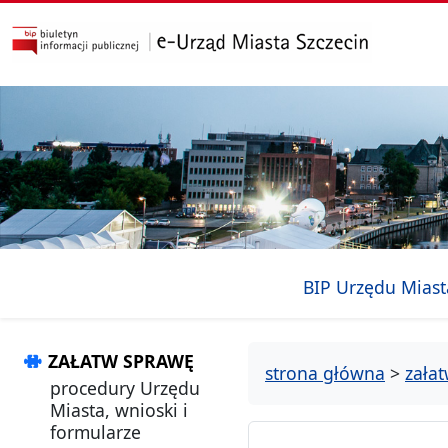
przejdź do głównego menu
przejdź do treści
BIP Urzędu Miast
ZAŁATW SPRAWĘ
strona główna
>
zała
procedury Urzędu
Miasta, wnioski i
formularze