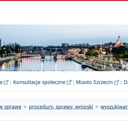
- Biletyn Informacji Publicznej Urzedu Miasta Szczeci
- strona konsultacji Miasta
- Ofic
a
Konsultacje społeczne
Miasto Szczecin
D
tw sprawę
procedury, sprawy, wnioski
wyszukiwar