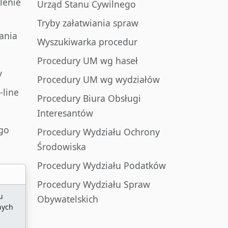
lenie
Urząd Stanu Cywilnego
Tryby załatwiania spraw
ania
Wyszukiwarka procedur
Procedury UM wg haseł
y
Procedury UM wg wydziałów
-line
Procedury Biura Obsługi
Interesantów
go
Procedury Wydziału Ochrony
Środowiska
Procedury Wydziału Podatków
Procedury Wydziału Spraw
u
Obywatelskich
nych