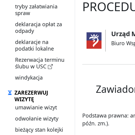
PROCEDU
tryby załatwiania
spraw
deklaracja opłat za
odpady
Urząd M
deklaracje na
Biuro Ws
podatki lokalne
Rezerwacja terminu
ślubu w USC
windykacja
Zawiadom
ZAREZERWUJ
WIZYTĘ
umawianie wizyt
Podstawa prawna: art.
odwołanie wizyty
późn. zm.).
bieżący stan kolejki